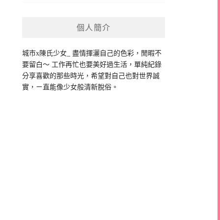
個人簡介
城市x陳氏少女_ 盡情揮灑自己的色彩，閒暇不
要留白～ 工作再忙也要美好過生活，單純紀錄
分享喜歡的那些時光，希望對自己也對世界誠
實，ㄧ直能像少女般清新脫俗。