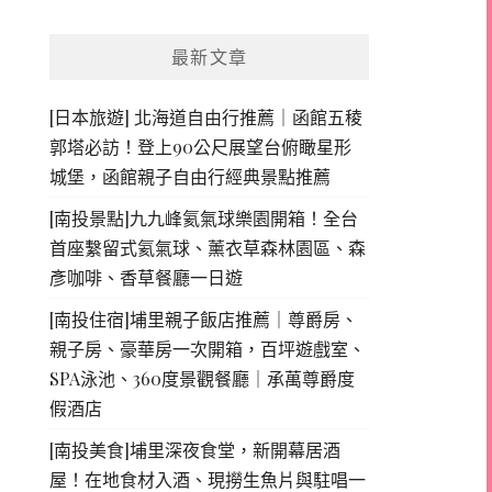
最新文章
[日本旅遊] 北海道自由行推薦｜函館五稜
郭塔必訪！登上90公尺展望台俯瞰星形
城堡，函館親子自由行經典景點推薦
[南投景點]九九峰氦氣球樂園開箱！全台
首座繫留式氦氣球、薰衣草森林園區、森
彥咖啡、香草餐廳一日遊
[南投住宿]埔里親子飯店推薦｜尊爵房、
親子房、豪華房一次開箱，百坪遊戲室、
SPA泳池、360度景觀餐廳｜承萬尊爵度
假酒店
[南投美食]埔里深夜食堂，新開幕居酒
屋！在地食材入酒、現撈生魚片與駐唱一