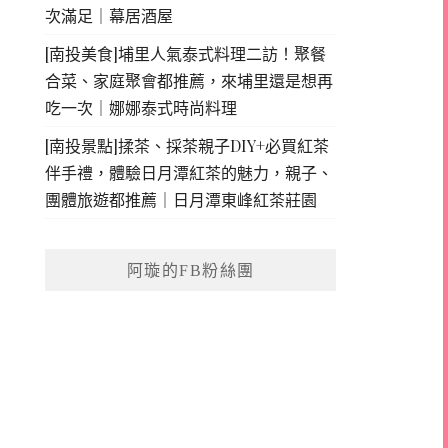
次滿足｜幕居酒屋
[南投美食]埔里人氣泰式料理二訪！聚餐
合菜、家庭聚會都推薦，來埔里還是想再
吃一次｜娜娜泰式時尚料理
[南投景點]揉茶、採茶親子DIY+必買紅茶
伴手禮，體驗日月潭紅茶的魅力，親子、
團體旅遊都推薦｜日月潭東峰紅茶莊園
阿璇的FB粉絲團