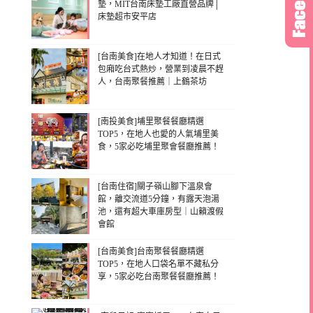
墊，MIT台南床墊工廠直營品牌│
床墊超市安平店
[台南美食]在地人才知道！在日式
包廂吃台式熱炒，營業到凌晨不趕
人，台南聚餐推薦｜上鶴茶坊
[南投美食]埔里聚餐餐廳精選
TOP5，在地人也愛的人氣埔里美
食，5家必吃埔里聚會餐廳推薦！
[台南住宿]關子嶺山腳下溫泉會
館，離交流道5分鐘，有露天泡湯
池，還有超大車庫房型｜山籟渡假
會館
[台南美食]台南聚餐餐廳精選
TOP5，在地人口袋名單不藏私分
享，5家必吃台南聚餐餐廳推薦！