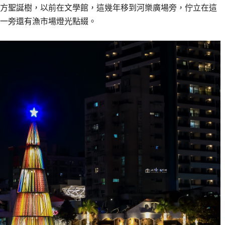
方聖誕樹，以前在文學館，這幾年移到河樂廣場旁，佇立在這
一旁還有漁市場燈光點綴。