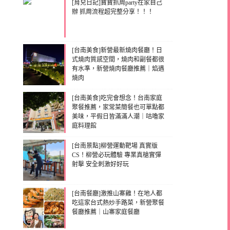
[育兒日記]寶寶抓周party在家自己
辦 抓周流程超完整分享！！！
[台南美食]新營最新燒肉餐廳！日
式燒肉質感空間，燒肉和副餐都很
有水準，新營燒肉餐廳推薦｜焰遇
燒肉
[台南美食]吃完會想念！台南家庭
聚餐推薦，家常菜簡餐也可單點都
美味，平假日皆滿滿人潮｜咕嚕家
庭料理館
[台南景點]柳營運動靶場 真實版
CS！柳營必玩體驗 專業真槍實彈
射擊 安全刺激好好玩
[台南餐廳]激推山寨雞！在地人都
吃這家台式熱炒手路菜，新營聚餐
餐廳推薦｜山寨家庭餐廳