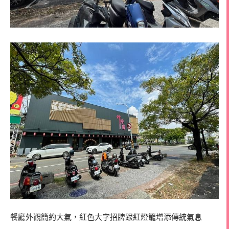
餐廳外觀簡約大氣，紅色大字招牌跟紅燈籠增添傳統氣息