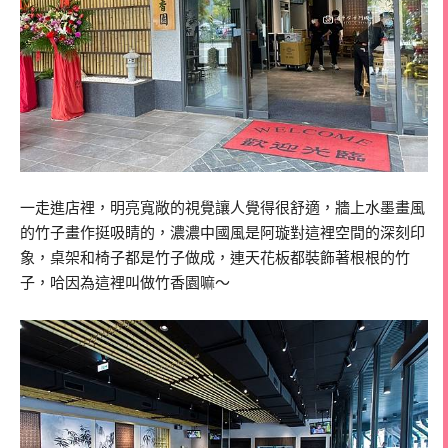
一走進店裡，明亮寬敞的視覺讓人覺得很舒適，牆上水墨畫風
的竹子畫作挺吸睛的，濃濃中國風是阿璇對這裡空間的深刻印
象，桌架和椅子都是竹子做成，連天花板都裝飾著根根的竹
子，哈因為這裡叫做竹香園嘛～