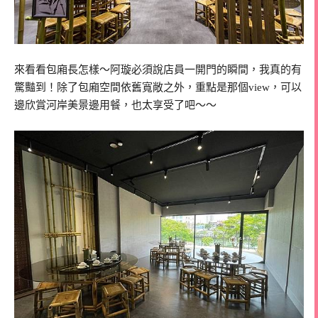
來看看包廂長怎樣～阿璇必須說店員一開門的瞬間，我真的有
驚豔到！除了包廂空間依舊寬敞之外，重點是那個view，可以
邊欣賞河岸美景邊用餐，也太享受了吧～～