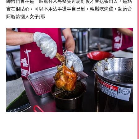
師傅們會在這一區幫客人將整隻雞剝好後才會送餐出去，這點
實在很貼心，可以不用沾手燙手自己剝，輕鬆吃烤雞，超適合
阿璇這懶人女子(耶