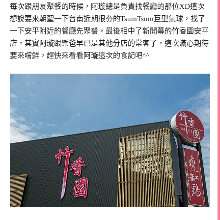
每次跟朋友聚餐的時候，阿璇總是負責找餐廳的那位XD這次
想說要來朝聖一下台南近期很夯的TsumTsum巨型氣球，找了
一下安平附近的餐廳先聚餐，最後相中了新開幕的竹香園安平
店，其實阿璇跟樂爸早已是其他分店的常客了，這次滿心期待
要來嚐鮮，趕快來看看阿璇這次的食記吧^^