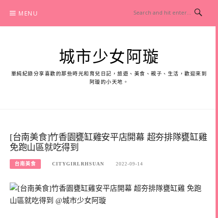
Skip
MENU
to
content
城市少女阿璇
單純紀錄分享喜歡的那些時光和育兒日記，旅遊、美食、親子、生活，歡迎來到
阿璇的小天地。
[台南美食]竹香園甕缸雞安平店開幕 超夯排隊甕缸雞
免跑山區就吃得到
台南美食
CITYGIRLRHSUAN
2022-09-14