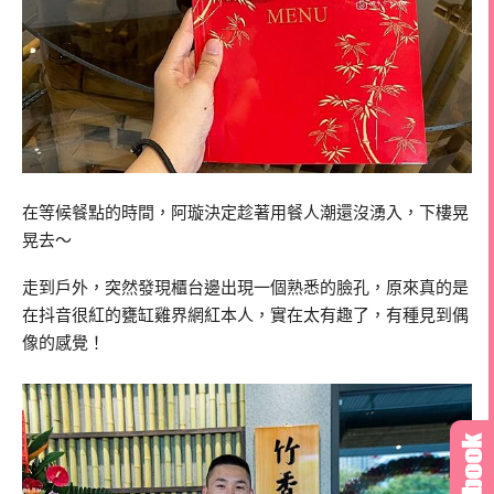
在等候餐點的時間，阿璇決定趁著用餐人潮還沒湧入，下樓晃
晃去～
走到戶外，突然發現櫃台邊出現一個熟悉的臉孔，原來真的是
在抖音很紅的甕缸雞界網紅本人，實在太有趣了，有種見到偶
像的感覺！