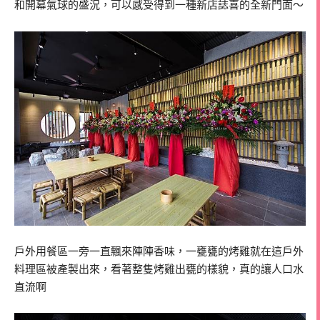
和開幕氣球的盛況，可以感受得到一種新店誌喜的全新門面～
戶外用餐區一旁一直飄來陣陣香味，一甕甕的烤雞就在這戶外
料理區被產製出來，看著整隻烤雞出甕的樣貌，真的讓人口水
直流啊