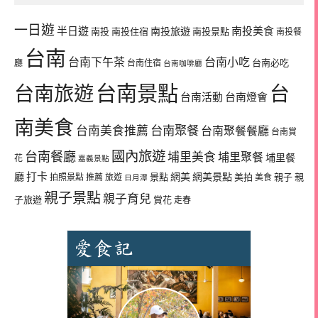
一日遊
半日遊
南投旅遊
南投美食
南投
南投住宿
南投景點
南投餐
台南
台南下午茶
台南小吃
台南必吃
廳
台南住宿
台南咖啡廳
台南景點
台南旅遊
台
台南活動
台南燈會
南美食
台南美食推薦
台南聚餐
台南聚餐餐廳
台南賞
國內旅遊
台南餐廳
埔里美食
埔里聚餐
埔里餐
花
嘉義景點
廳
打卡
網美
網美景點
景點
美拍
親子
親
拍照景點
推薦
旅遊
美食
日月潭
親子景點
親子育兒
子旅遊
賞花
走春