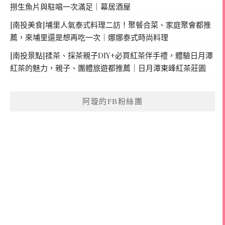
撈生魚片與駐唱一次滿足｜幕居酒屋
[南投美食]埔里人氣泰式料理二訪！聚餐合菜、家庭聚會都推
薦，來埔里還是想再吃一次｜娜娜泰式時尚料理
[南投景點]揉茶、採茶親子DIY+必買紅茶伴手禮，體驗日月潭
紅茶的魅力，親子、團體旅遊都推薦｜日月潭東峰紅茶莊園
阿璇的FB粉絲團