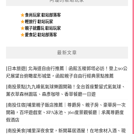
阿璇的駐站玩家
食尚玩家 駐站部落客
輕旅行 駐站玩家
親子就醬玩 駐站玩家
愛食記 駐站部落客
最新文章
[日本旅遊] 北海道自由行推薦｜函館五稜郭塔必訪！登上90公
尺展望台俯瞰星形城堡，函館親子自由行經典景點推薦
[南投景點]九九峰氦氣球樂園開箱！全台首座繫留式氦氣球、
薰衣草森林園區、森彥咖啡、香草餐廳一日遊
[南投住宿]埔里親子飯店推薦｜尊爵房、親子房、豪華房一次
開箱，百坪遊戲室、SPA泳池、360度景觀餐廳｜承萬尊爵度
假酒店
[南投美食]埔里深夜食堂，新開幕居酒屋！在地食材入酒、現