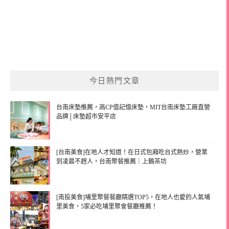
今日熱門文章
台南床墊推薦，高CP值記憶床墊，MIT台南床墊工廠直營
品牌│床墊超市安平店
[台南美食]在地人才知道！在日式包廂吃台式熱炒，營業
到凌晨不趕人，台南聚餐推薦｜上鶴茶坊
[南投美食]埔里聚餐餐廳精選TOP5，在地人也愛的人氣埔
里美食，5家必吃埔里聚會餐廳推薦！