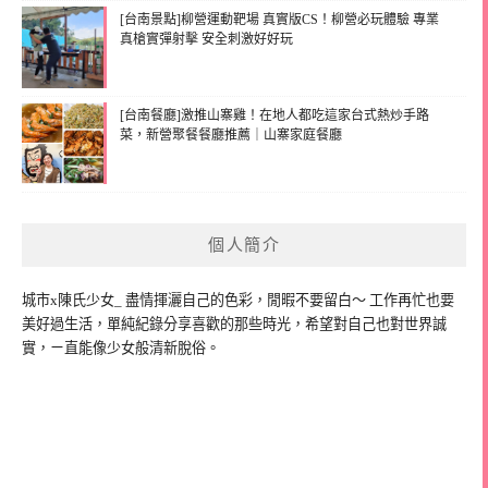
[台南景點]柳營運動靶場 真實版CS！柳營必玩體驗 專業
真槍實彈射擊 安全刺激好好玩
[台南餐廳]激推山寨雞！在地人都吃這家台式熱炒手路
菜，新營聚餐餐廳推薦｜山寨家庭餐廳
個人簡介
城市x陳氏少女_ 盡情揮灑自己的色彩，閒暇不要留白～ 工作再忙也要
美好過生活，單純紀錄分享喜歡的那些時光，希望對自己也對世界誠
實，ㄧ直能像少女般清新脫俗。