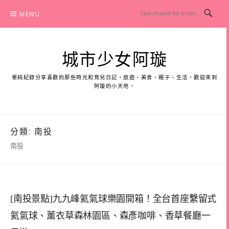
Skip
MENU
to
content
城市少女阿璇
單純紀錄分享喜歡的那些時光和育兒日記，旅遊、美食、親子、生活，歡迎來到
阿璇的小天地。
分類:
南投
南投
[南投景點]九九峰氦氣球樂園開箱！全台首座繫留式
氦氣球、薰衣草森林園區、森彥咖啡、香草餐廳一