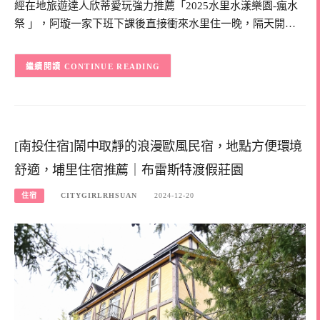
經在地旅遊達人欣蒂愛玩強力推薦「2025水里水漾樂園-瘋水
祭 」，阿璇一家下班下課後直接衝來水里住一晚，隔天開…
CONTINUE READING
[南投住宿]鬧中取靜的浪漫歐風民宿，地點方便環境
舒適，埔里住宿推薦｜布雷斯特渡假莊園
住宿
CITYGIRLRHSUAN
2024-12-20