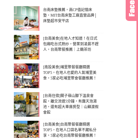
台南床墊推薦，高CP值記憶床
墊，MIT台南床墊工廠直營品牌│
床墊超市安平店
[台南美食]在地人才知道！在日式
包廂吃台式熱炒，營業到凌晨不趕
人，台南聚餐推薦｜上鶴茶坊
[南投美食]埔里聚餐餐廳精選
TOP5，在地人也愛的人氣埔里美
食，5家必吃埔里聚會餐廳推薦！
[台南住宿]關子嶺山腳下溫泉會
館，離交流道5分鐘，有露天泡湯
池，還有超大車庫房型｜山籟渡假
會館
[台南美食]台南聚餐餐廳精選
TOP5，在地人口袋名單不藏私分
享，5家必吃台南聚餐餐廳推薦！