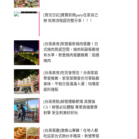
[育兒日記]寶寶抓周party在家自己
辦 抓周流程超完整分享！！！
[台南美食]新營最新燒肉餐廳！日
式燒肉質感空間，燒肉和副餐都很
有水準，新營燒肉餐廳推薦｜焰遇
燒肉
[台南美食]吃完會想念！台南家庭
聚餐推薦，家常菜簡餐也可單點都
美味，平假日皆滿滿人潮｜咕嚕家
庭料理館
[台南景點]柳營運動靶場 真實版
CS！柳營必玩體驗 專業真槍實彈
射擊 安全刺激好好玩
[台南餐廳]激推山寨雞！在地人都
吃這家台式熱炒手路菜，新營聚餐