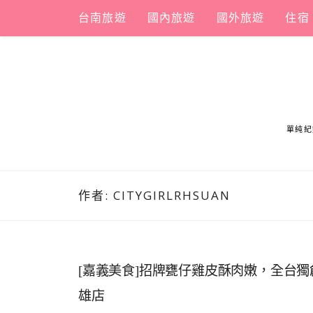
Skip
台南旅遊
國內旅遊
國外旅遊
住宿
to
content
單純紀
作者:
CITYGIRLRHSUAN
[嘉義美食]招牌甕仔雞皮酥肉嫩，全台
雄店