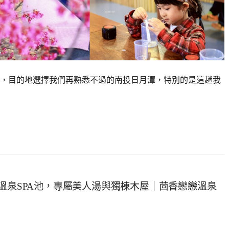
，目的地選擇我們再熟悉不過的南投日月潭，特別的是這趟我
溫泉SPA池，專屬美人湯與獨棟木屋｜茴香戀戀溫泉