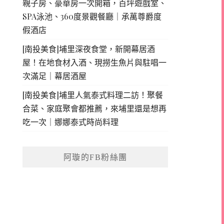
親子房、豪華房一次開箱，百坪遊戲室、
SPA泳池、360度景觀餐廳｜承萬尊爵度
假酒店
[南投美食]埔里深夜食堂，新開幕居酒
屋！在地食材入酒、現撈生魚片與駐唱一
次滿足｜幕居酒屋
[南投美食]埔里人氣泰式料理二訪！聚餐
合菜、家庭聚會都推薦，來埔里還是想再
吃一次｜娜娜泰式時尚料理
阿璇的FB粉絲團