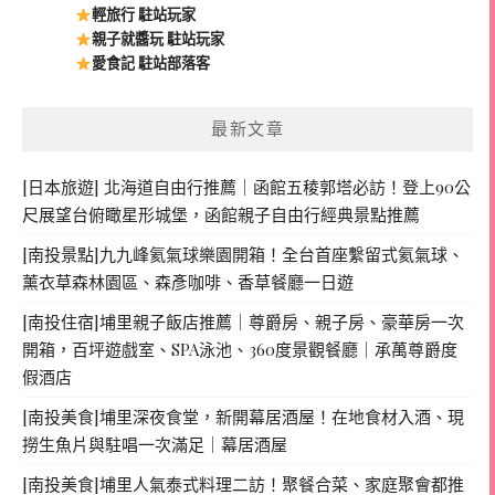
輕旅行 駐站玩家
親子就醬玩 駐站玩家
愛食記 駐站部落客
最新文章
[日本旅遊] 北海道自由行推薦｜函館五稜郭塔必訪！登上90公
尺展望台俯瞰星形城堡，函館親子自由行經典景點推薦
[南投景點]九九峰氦氣球樂園開箱！全台首座繫留式氦氣球、
薰衣草森林園區、森彥咖啡、香草餐廳一日遊
[南投住宿]埔里親子飯店推薦｜尊爵房、親子房、豪華房一次
開箱，百坪遊戲室、SPA泳池、360度景觀餐廳｜承萬尊爵度
假酒店
[南投美食]埔里深夜食堂，新開幕居酒屋！在地食材入酒、現
撈生魚片與駐唱一次滿足｜幕居酒屋
[南投美食]埔里人氣泰式料理二訪！聚餐合菜、家庭聚會都推