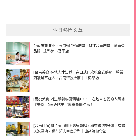
今日熱門文章
台南床墊推薦，高CP值記憶床墊，MIT台南床墊工廠直營
品牌│床墊超市安平店
[台南美食]在地人才知道！在日式包廂吃台式熱炒，營業
到凌晨不趕人，台南聚餐推薦｜上鶴茶坊
[南投美食]埔里聚餐餐廳精選TOP5，在地人也愛的人氣埔
里美食，5家必吃埔里聚會餐廳推薦！
[台南住宿]關子嶺山腳下溫泉會館，離交流道5分鐘，有露
天泡湯池，還有超大車庫房型｜山籟渡假會館