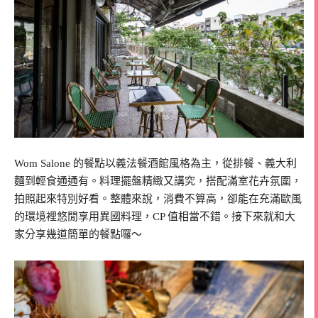
Wom Salone 的餐點以義法餐酒館風格為主，從排餐、義大利
麵到輕食通通有。料理擺盤精緻又講究，搭配滿室花卉氛圍，
拍照起來特別好看。整體來說，消費不算高，卻能在充滿歐風
的環境裡悠閒享用異國料理，CP 值相當不錯。接下來就和大
家分享幾道簡單的餐點囉～