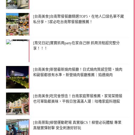
[台南美食]台南聚餐餐廳精選TOP5，在地人口袋名單不藏
私分享，5家必吃台南聚餐餐廳推薦！
[育兒日記]寶寶抓周party在家自己辦 抓周流程超完整分
享！！！
[台南美食]新營最新燒肉餐廳！日式燒肉質感空間，燒肉
和副餐都很有水準，新營燒肉餐廳推薦｜焰遇燒肉
[台南美食]吃完會想念！台南家庭聚餐推薦，家常菜簡餐
也可單點都美味，平假日皆滿滿人潮｜咕嚕家庭料理館
[台南景點]柳營運動靶場 真實版CS！柳營必玩體驗 專業
真槍實彈射擊 安全刺激好好玩