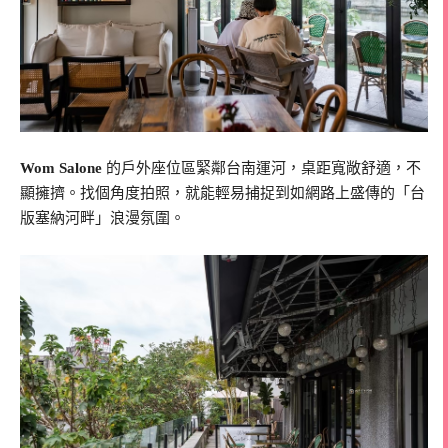
Wom Salone
的戶外座位區緊鄰台南運河，桌距寬敞舒適，不
顯擁擠。找個角度拍照，就能輕易捕捉到如網路上盛傳的「台
版塞納河畔」浪漫氛圍。