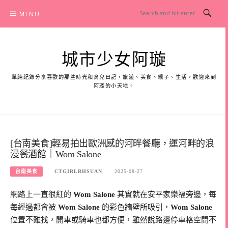
Skip
MENU
to
content
城市少女阿璇
單純紀錄分享喜歡的那些時光和育兒日記，旅遊、美食、親子、生活，歡迎來到
阿璇的小天地。
[台南美食]輕易拍出歐洲感的河畔餐廳，運河畔的浪
漫餐酒館｜Wom Salone
台南美食
CTGIRLRHSUAN
2025-08-27
網路上一直很紅的
Wom Salone
其實就在安平家樂福旁邊，每
每經過都會被
Wom Salone
的彩色牆壁所吸引，
Wom Salone
位置不難找，開車或騎車也都方便，雖然說路邊停車格空間不