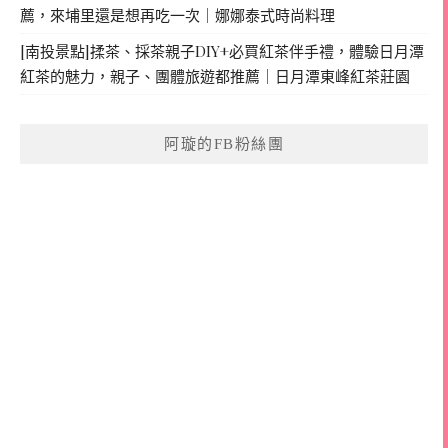
薦，來埔里還是想再吃一次｜娜娜泰式時尚料理
[南投景點]揉茶、採茶親子DIY+必買紅茶伴手禮，體驗日月潭
紅茶的魅力，親子、團體旅遊都推薦｜日月潭東峰紅茶莊園
阿璇的FB粉絲團