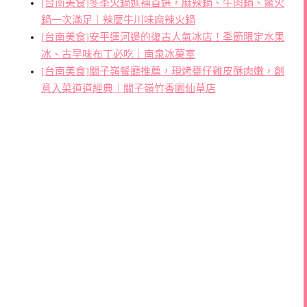
[台南美食]冬季火鍋進補首選，麻辣鍋、牛肉鍋、鱉火
鍋一次滿足｜辣麼牛川味麻辣火鍋
[台南美食]安平運河邊的復古人氣冰店！季節限定水果
冰、古早味布丁必吃｜南泉冰菓室
[台南美食]關子嶺餐廳推薦，現烤甕仔雞皮酥肉嫩，創
意入菜道道經典｜關子嶺竹香園仙草店