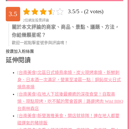
3.5/5 - (2 votes)
3.5
2位網友投票評論
關於本文評論的商家、商品、景點、議題、方法，
你給幾顆星呢？
歡迎一起點擊星號參與評論唷！
按讚加入粉絲團
延伸閱讀
[台南美食]北區日式燒鳥串燒，炭火現烤串燒、新鮮刺
身、日本酒一次滿足，營業至凌晨一點｜銅鈊炭火日式
燒鳥串燒
[台南美食]在地人下班後最療癒的深夜食堂！自取串
燒、現點現烤，吃不膩的聚會首選｜路邊烤肉 Wild BBQ
台南林森店
[台南美食]新營激推美食，開店就排隊！連在地人都要
碰運氣的豬排飯