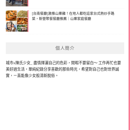
[台南餐廳]激推山寨雞！在地人都吃這家台式熱炒手路
菜，新營聚餐餐廳推薦｜山寨家庭餐廳
個人簡介
城市x陳氏少女_ 盡情揮灑自己的色彩，閒暇不要留白～ 工作再忙也要
美好過生活，單純紀錄分享喜歡的那些時光，希望對自己也對世界誠
實，ㄧ直能像少女般清新脫俗。