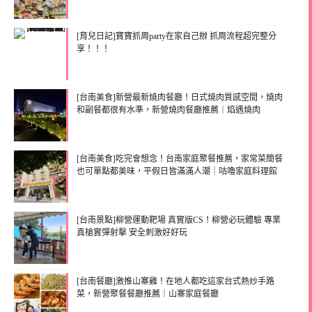
[育兒日記]寶寶抓周party在家自己辦 抓周流程超完整分
享！！！
[台南美食]新營最新燒肉餐廳！日式燒肉質感空間，燒肉
和副餐都很有水準，新營燒肉餐廳推薦｜焰遇燒肉
[台南美食]吃完會想念！台南家庭聚餐推薦，家常菜簡餐
也可單點都美味，平假日皆滿滿人潮｜咕嚕家庭料理館
[台南景點]柳營運動靶場 真實版CS！柳營必玩體驗 專業
真槍實彈射擊 安全刺激好好玩
[台南餐廳]激推山寨雞！在地人都吃這家台式熱炒手路
菜，新營聚餐餐廳推薦｜山寨家庭餐廳