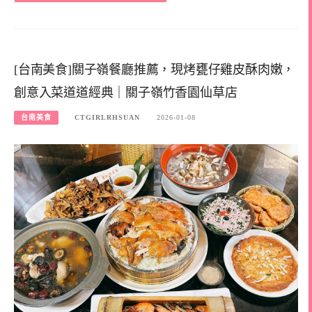
[台南美食]關子嶺餐廳推薦，現烤甕仔雞皮酥肉嫩，
創意入菜道道經典｜關子嶺竹香園仙草店
台南美食
CTGIRLRHSUAN
2026-01-08