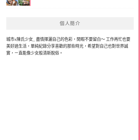
個人簡介
城市x陳氏少女_ 盡情揮灑自己的色彩，閒暇不要留白～ 工作再忙也要
美好過生活，單純紀錄分享喜歡的那些時光，希望對自己也對世界誠
實，ㄧ直能像少女般清新脫俗。