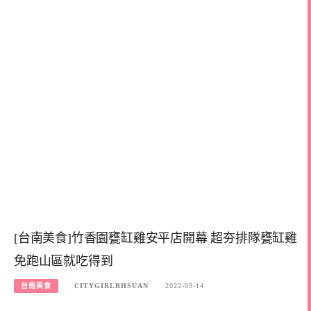
[台南美食]竹香園甕缸雞安平店開幕 超夯排隊甕缸雞
免跑山區就吃得到
台南美食
CITYGIRLRHSUAN
2022-09-14