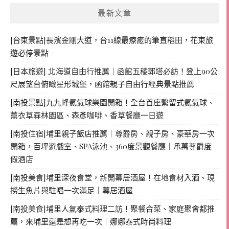
最新文章
[台東景點]長濱金剛大道，台11線最療癒的筆直稻田，花東旅
遊必停景點
[日本旅遊] 北海道自由行推薦｜函館五稜郭塔必訪！登上90公
尺展望台俯瞰星形城堡，函館親子自由行經典景點推薦
[南投景點]九九峰氦氣球樂園開箱！全台首座繫留式氦氣球、
薰衣草森林園區、森彥咖啡、香草餐廳一日遊
[南投住宿]埔里親子飯店推薦｜尊爵房、親子房、豪華房一次
開箱，百坪遊戲室、SPA泳池、360度景觀餐廳｜承萬尊爵度
假酒店
[南投美食]埔里深夜食堂，新開幕居酒屋！在地食材入酒、現
撈生魚片與駐唱一次滿足｜幕居酒屋
[南投美食]埔里人氣泰式料理二訪！聚餐合菜、家庭聚會都推
薦，來埔里還是想再吃一次｜娜娜泰式時尚料理