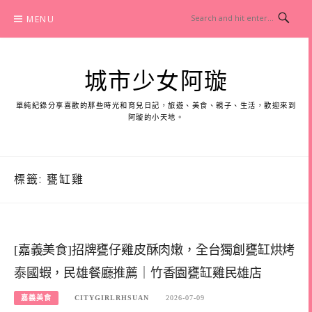
Skip
MENU
to
content
城市少女阿璇
單純紀錄分享喜歡的那些時光和育兒日記，旅遊、美食、親子、生活，歡迎來到
阿璇的小天地。
標籤:
甕缸雞
[嘉義美食]招牌甕仔雞皮酥肉嫩，全台獨創甕缸烘烤
泰國蝦，民雄餐廳推薦｜竹香園甕缸雞民雄店
嘉義美食
CITYGIRLRHSUAN
2026-07-09