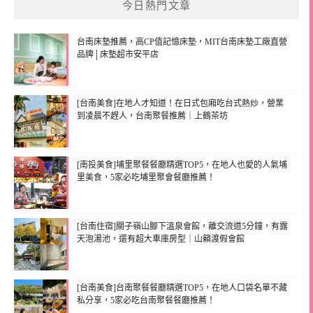
今日熱門文章
台南床墊推薦，高CP值記憶床墊，MIT台南床墊工廠直營
品牌│床墊超市安平店
[台南美食]在地人才知道！在日式包廂吃台式熱炒，營業
到凌晨不趕人，台南聚餐推薦｜上鶴茶坊
[南投美食]埔里聚餐餐廳精選TOP5，在地人也愛的人氣埔
里美食，5家必吃埔里聚會餐廳推薦！
[台南住宿]關子嶺山腳下溫泉會館，離交流道5分鐘，有露
天泡湯池，還有超大車庫房型｜山籟渡假會館
[台南美食]台南聚餐餐廳精選TOP5，在地人口袋名單不藏
私分享，5家必吃台南聚餐餐廳推薦！