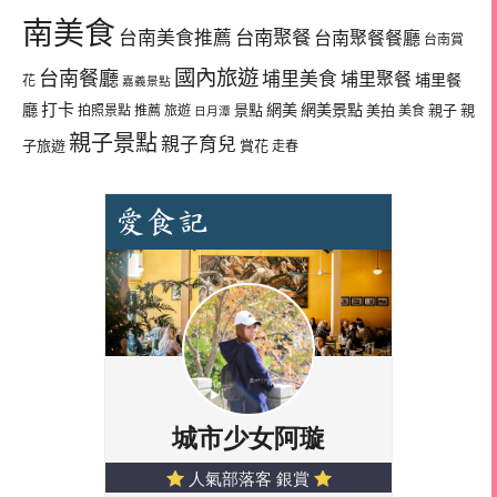
南美食
台南美食推薦
台南聚餐
台南聚餐餐廳
台南賞
國內旅遊
台南餐廳
埔里美食
埔里聚餐
埔里餐
花
嘉義景點
廳
打卡
網美
網美景點
景點
美拍
親子
親
拍照景點
推薦
旅遊
美食
日月潭
親子景點
親子育兒
子旅遊
賞花
走春