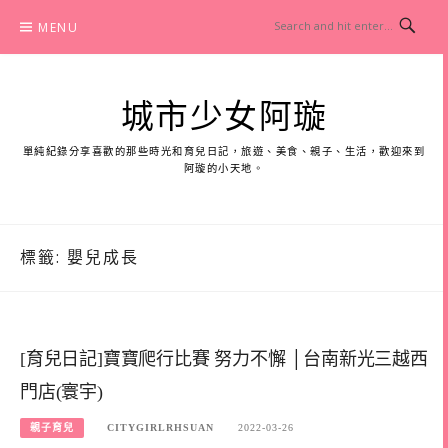
Skip
MENU
to
content
城市少女阿璇
單純紀錄分享喜歡的那些時光和育兒日記，旅遊、美食、親子、生活，歡迎來到
阿璇的小天地。
標籤:
嬰兒成長
[育兒日記]寶寶爬行比賽 努力不懈 │台南新光三越西
門店(寰宇)
親子育兒
CITYGIRLRHSUAN
2022-03-26