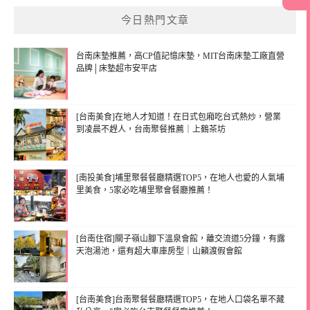
今日熱門文章
台南床墊推薦，高CP值記憶床墊，MIT台南床墊工廠直營
品牌│床墊超市安平店
[台南美食]在地人才知道！在日式包廂吃台式熱炒，營業
到凌晨不趕人，台南聚餐推薦｜上鶴茶坊
[南投美食]埔里聚餐餐廳精選TOP5，在地人也愛的人氣埔
里美食，5家必吃埔里聚會餐廳推薦！
[台南住宿]關子嶺山腳下溫泉會館，離交流道5分鐘，有露
天泡湯池，還有超大車庫房型｜山籟渡假會館
[台南美食]台南聚餐餐廳精選TOP5，在地人口袋名單不藏