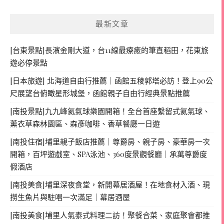
最新文章
[台東景點]長濱金剛大道，台11線最療癒的筆直稻田，花東旅
遊必停景點
[日本旅遊] 北海道自由行推薦｜函館五稜郭塔必訪！登上90公
尺展望台俯瞰星形城堡，函館親子自由行經典景點推薦
[南投景點]九九峰氦氣球樂園開箱！全台首座繫留式氦氣球、
薰衣草森林園區、森彥咖啡、香草餐廳一日遊
[南投住宿]埔里親子飯店推薦｜尊爵房、親子房、豪華房一次
開箱，百坪遊戲室、SPA泳池、360度景觀餐廳｜承萬尊爵度
假酒店
[南投美食]埔里深夜食堂，新開幕居酒屋！在地食材入酒、現
撈生魚片與駐唱一次滿足｜幕居酒屋
[南投美食]埔里人氣泰式料理二訪！聚餐合菜、家庭聚會都推