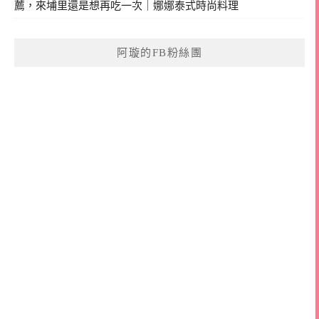
薦，來埔里還是想再吃一次｜娜娜泰式時尚料理
阿璇的FB粉絲團