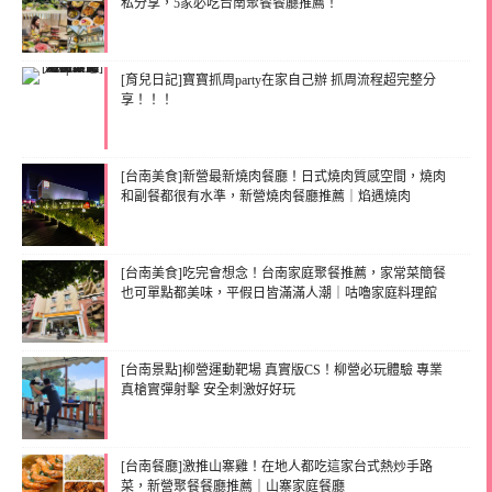
私分享，5家必吃台南聚餐餐廳推薦！
[育兒日記]寶寶抓周party在家自己辦 抓周流程超完整分
享！！！
[台南美食]新營最新燒肉餐廳！日式燒肉質感空間，燒肉
和副餐都很有水準，新營燒肉餐廳推薦｜焰遇燒肉
[台南美食]吃完會想念！台南家庭聚餐推薦，家常菜簡餐
也可單點都美味，平假日皆滿滿人潮｜咕嚕家庭料理館
[台南景點]柳營運動靶場 真實版CS！柳營必玩體驗 專業
真槍實彈射擊 安全刺激好好玩
[台南餐廳]激推山寨雞！在地人都吃這家台式熱炒手路
菜，新營聚餐餐廳推薦｜山寨家庭餐廳