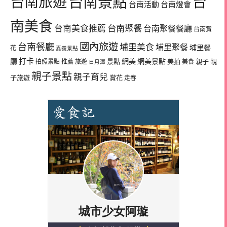
台南景點
台南旅遊
台
台南活動
台南燈會
南美食
台南美食推薦
台南聚餐
台南聚餐餐廳
台南賞
國內旅遊
台南餐廳
埔里美食
埔里聚餐
埔里餐
花
嘉義景點
廳
打卡
網美
網美景點
景點
美拍
親子
親
拍照景點
推薦
旅遊
美食
日月潭
親子景點
親子育兒
子旅遊
賞花
走春