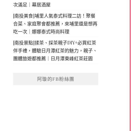
次滿足｜幕居酒屋
[南投美食]埔里人氣泰式料理二訪！聚餐
合菜、家庭聚會都推薦，來埔里還是想再
吃一次｜娜娜泰式時尚料理
[南投景點]揉茶、採茶親子DIY+必買紅茶
伴手禮，體驗日月潭紅茶的魅力，親子、
團體旅遊都推薦｜日月潭東峰紅茶莊園
阿璇的FB粉絲團