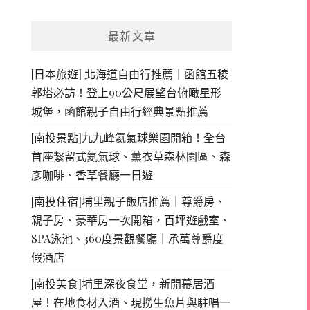
最新文章
[日本旅遊] 北海道自由行推薦｜函館五稜
郭塔必訪！登上90公尺展望台俯瞰星形
城堡，函館親子自由行經典景點推薦
[南投景點]九九峰氦氣球樂園開箱！全台
首座繫留式氦氣球、薰衣草森林園區、森
彥咖啡、香草餐廳一日遊
[南投住宿]埔里親子飯店推薦｜尊爵房、
親子房、豪華房一次開箱，百坪遊戲室、
SPA泳池、360度景觀餐廳｜承萬尊爵度
假酒店
[南投美食]埔里深夜食堂，新開幕居酒
屋！在地食材入酒、現撈生魚片與駐唱一