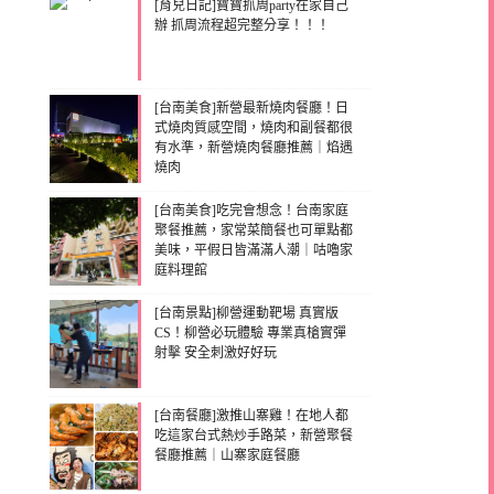
[育兒日記]寶寶抓周party在家自己
辦 抓周流程超完整分享！！！
[台南美食]新營最新燒肉餐廳！日
式燒肉質感空間，燒肉和副餐都很
有水準，新營燒肉餐廳推薦｜焰遇
燒肉
[台南美食]吃完會想念！台南家庭
聚餐推薦，家常菜簡餐也可單點都
美味，平假日皆滿滿人潮｜咕嚕家
庭料理館
[台南景點]柳營運動靶場 真實版
CS！柳營必玩體驗 專業真槍實彈
射擊 安全刺激好好玩
[台南餐廳]激推山寨雞！在地人都
吃這家台式熱炒手路菜，新營聚餐
餐廳推薦｜山寨家庭餐廳