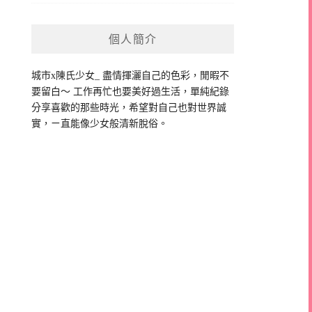
個人簡介
城市x陳氏少女_ 盡情揮灑自己的色彩，閒暇不
要留白～ 工作再忙也要美好過生活，單純紀錄
分享喜歡的那些時光，希望對自己也對世界誠
實，ㄧ直能像少女般清新脫俗。