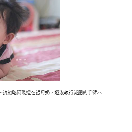
~請忽略阿璇還在餵母奶，還沒執行減肥的手臂><