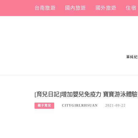
Skip
台南旅遊
國內旅遊
國外旅遊
住宿
to
content
單純紀
[育兒日記]增加嬰兒免疫力 寶寶游泳體驗
CITYGIRLRHSUAN
2021-09-22
親子育兒