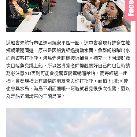
遊船會先航行市區運河繞安平區一圈，途中會發現有許多在地
鄉親跟隨同遊，原來是因船隻經過攪動水面，魚群紛紛躍出水
面向遊客打招呼，海鳥們會趁機接近捕食。補充一下阿璇好幾
次目睹魚兒跳上船，所以當導覽老師提醒關好自己的包包時請
務必注意
XD
否則可能會從驚喜變驚嚇喔哈哈，而每經過一座
橋，會發現橋上有熱情的朋友會與你打招呼，而橋下(
墩)可能
也會與水鳥、海鳥不期而遇哦～阿璇就看見很多次夜鷺，還以
為是船老闆請來的工讀鳥呢。