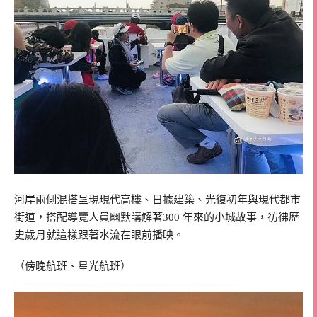
河岸兩側混搭呈現現代高樓、日據建築、光復初年與現代都市
街道，搭配導覽人員幽默講解著
300
年來的小城故事，彷彿歷
史歲月就這樣跟著水流在眼前播映。
（傍晚航班、星光航班）