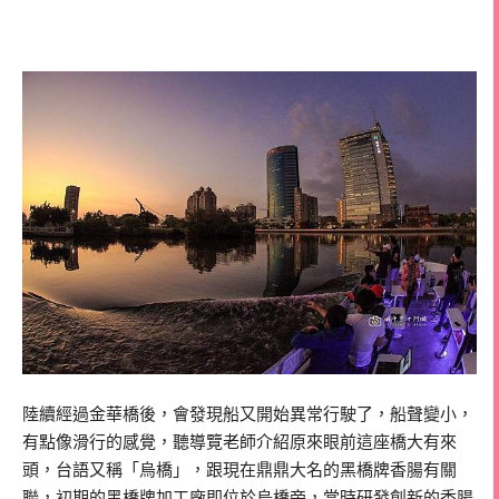
陸續經過金華橋後，會發現船又開始異常行駛了，船聲變小，
有點像滑行的感覺，聽導覽老師介紹原來眼前這座橋大有來
頭，台語又稱「烏橋」，跟現在鼎鼎大名的黑橋牌香腸有關
聯，初期的黑橋牌加工廠即位於烏橋旁，當時研發創新的香腸