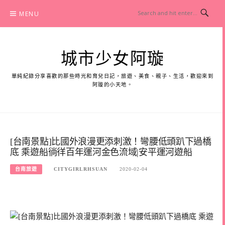
Skip
MENU
to
content
城市少女阿璇
單純紀錄分享喜歡的那些時光和育兒日記，旅遊、美食、親子、生活，歡迎來到
阿璇的小天地。
[台南景點]比國外浪漫更添刺激！彎腰低頭趴下過橋
底 乘遊船徜徉百年運河金色流域|安平運河遊船
台南旅遊
CITYGIRLRHSUAN
2020-02-04