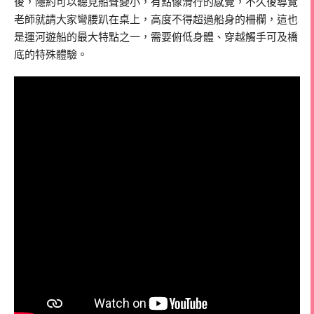
後，隱約可以聽見船聲變小，有點像滑行的感覺，不久後導覽
老師就請大家彎腰趴在桌上，高度不得超過船身的柵欄，這也
是運河遊船的最大特點之一，需要俯低身體、穿越觸手可及橋
底的特殊體驗。