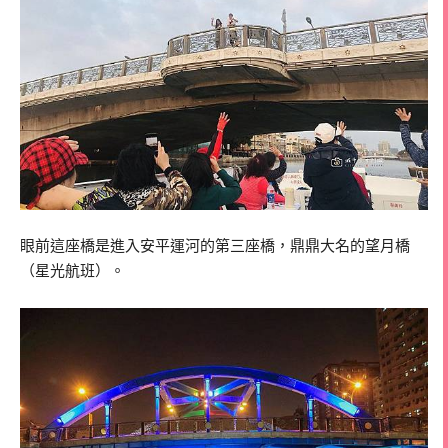
眼前這座橋是進入安平運河的第三座橋，鼎鼎大名的望月橋
（星光航班）。