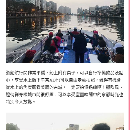
遊船航行間非常平穩，船上附有桌子，可以自行準備飲品及點
心，享受水上版下午茶
XD
也可以自由走動拍照，難得有機會
從水上的角度觀看美麗的古城，一定要拍個過癮啊！邊吹風、
邊徜徉穿梭城市間很舒壓，可以享受塵囂喧鬧中的寧靜時光也
特別令人放鬆。