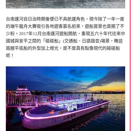
台南運河自日治時期後便已不具航運角色，現今除了一年一度
的端午龍舟大賽吸引各地遊客慕名前來，遊船賞景也是圈了不
少粉。
2017
年
12
月台南運河遊船開航，重現五六十年代往來中
國城與安平之間的「碰碰船」
(
交通船、日語諧音
)
場景，瞧這
兩艘平底船的外型加上燈光，是不是真有點像現代的碰碰船
呢！