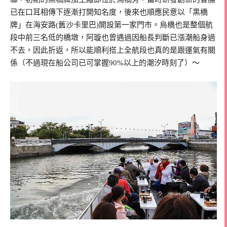
已在口耳相傳下逐漸打開知名度，後來也順應民意以「黑橋
牌」在海安路(舊沙卡里巴)開設第一家門市。烏橋也是整個航
段中前三名低的橋墩，阿璇也曾遇過因船長判斷已漲潮船身過
不去，因此折返，所以能順利搭上全航段也真的是跟運氣有關
係（不過現在船公司已可掌握90%以上的潮汐時刻了）～