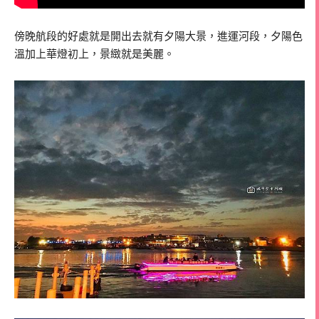
傍晚航段的好處就是開出去就有夕陽大景，進運河段，夕陽色
溫加上華燈初上，景緻就是美麗。