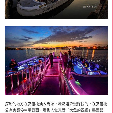
搭船的地方在安億橋漁人碼頭，地點還算蠻好找的，在安億橋
公有免費停車場對面，看到人氣景點「大魚的祝福」裝置藝