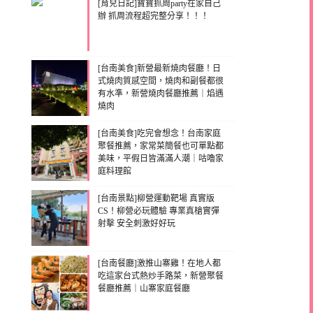
[育兒日記]寶寶抓周party在家自己
辦 抓周流程超完整分享！！！
[台南美食]新營最新燒肉餐廳！日
式燒肉質感空間，燒肉和副餐都很
有水準，新營燒肉餐廳推薦｜焰遇
燒肉
[台南美食]吃完會想念！台南家庭
聚餐推薦，家常菜簡餐也可單點都
美味，平假日皆滿滿人潮｜咕嚕家
庭料理館
[台南景點]柳營運動靶場 真實版
CS！柳營必玩體驗 專業真槍實彈
射擊 安全刺激好好玩
[台南餐廳]激推山寨雞！在地人都
吃這家台式熱炒手路菜，新營聚餐
餐廳推薦｜山寨家庭餐廳