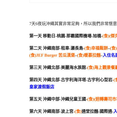
7天6夜玩沖繩其實非常足夠，所以我們非常愜
第一天 移動日-桃園-那霸國際機場-旭橋-
(食)(
第二天 沖繩南部-租車-瀨長島-
(食)幸福鬆餅
–
(食
(食)JEF Burger 苦瓜漢堡
–
(食)暖慕拉麵
–
入住名
第三天 沖繩北部-美麗海水族館-
(食)海上觀景餐廳
第四天 沖繩北部-古宇利海洋塔-古宇利心型岩-
(
皇家渡假飯店
第五天 沖繩中部-沖繩兒童王國-
(食)(迴轉壽司市
第六天 沖繩南部-波上宮-
(食)
通堂拉麵-國際通-