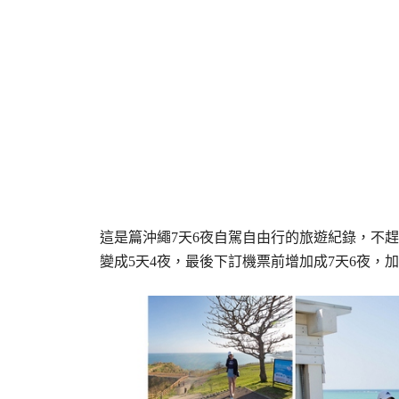
這是篇沖繩7天6夜自駕自由行的旅遊紀錄，不
變成5天4夜，最後下訂機票前增加成7天6夜，