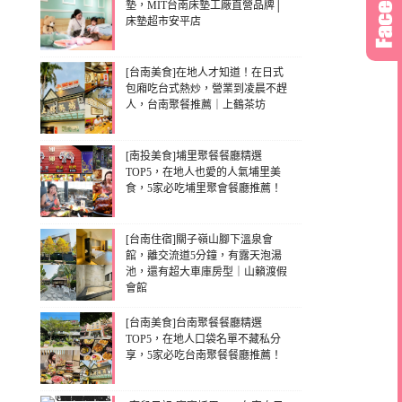
墊，MIT台南床墊工廠直營品牌│
床墊超市安平店
[台南美食]在地人才知道！在日式
包廂吃台式熱炒，營業到凌晨不趕
人，台南聚餐推薦｜上鶴茶坊
[南投美食]埔里聚餐餐廳精選
TOP5，在地人也愛的人氣埔里美
食，5家必吃埔里聚會餐廳推薦！
[台南住宿]關子嶺山腳下溫泉會
館，離交流道5分鐘，有露天泡湯
池，還有超大車庫房型｜山籟渡假
會館
[台南美食]台南聚餐餐廳精選
TOP5，在地人口袋名單不藏私分
享，5家必吃台南聚餐餐廳推薦！