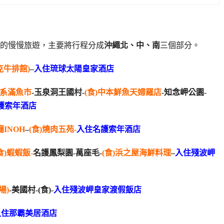
意的慢慢旅遊，主要將行程分成
沖繩北、中、南
三個部分。
傑克牛排館)
–
入住
琉球太陽皇家酒店
)系滿魚市
-玉泉洞王國村-
(食)中本鮮魚天婦羅店
-知念岬公園-
護索年酒店
INOH
–
(食)燒肉五苑-
入住名護索年酒店
食)蝦蝦飯-
名護鳳梨園-萬座毛-
(食)浜之屋海鮮料理
–
入住殘波岬
場)
-美國村-(食)-
入住殘波岬皇家渡假飯店
入住那霸美居酒店