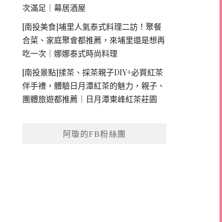
次滿足｜幕居酒屋
[南投美食]埔里人氣泰式料理二訪！聚餐
合菜、家庭聚會都推薦，來埔里還是想再
吃一次｜娜娜泰式時尚料理
[南投景點]揉茶、採茶親子DIY+必買紅茶
伴手禮，體驗日月潭紅茶的魅力，親子、
團體旅遊都推薦｜日月潭東峰紅茶莊園
阿璇的FB粉絲團