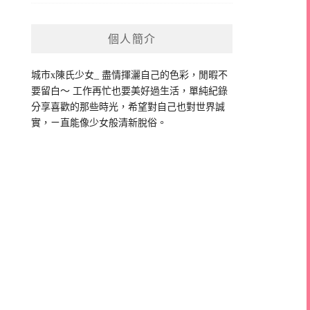
個人簡介
城市x陳氏少女_ 盡情揮灑自己的色彩，閒暇不
要留白～ 工作再忙也要美好過生活，單純紀錄
分享喜歡的那些時光，希望對自己也對世界誠
實，ㄧ直能像少女般清新脫俗。