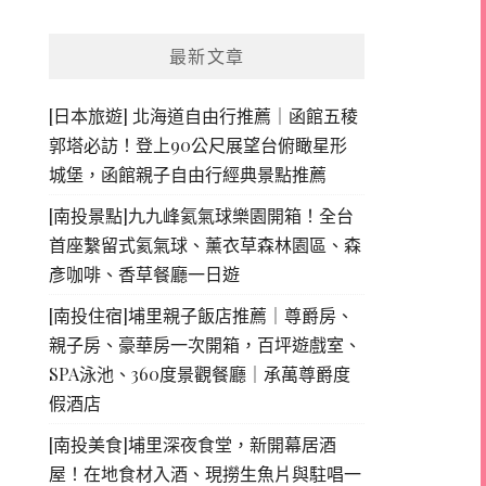
最新文章
[日本旅遊] 北海道自由行推薦｜函館五稜
郭塔必訪！登上90公尺展望台俯瞰星形
城堡，函館親子自由行經典景點推薦
[南投景點]九九峰氦氣球樂園開箱！全台
首座繫留式氦氣球、薰衣草森林園區、森
彥咖啡、香草餐廳一日遊
[南投住宿]埔里親子飯店推薦｜尊爵房、
親子房、豪華房一次開箱，百坪遊戲室、
SPA泳池、360度景觀餐廳｜承萬尊爵度
假酒店
[南投美食]埔里深夜食堂，新開幕居酒
屋！在地食材入酒、現撈生魚片與駐唱一