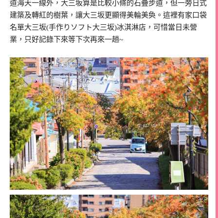
道海天一線外，大三坂算是比較小條的石疊步道，但一旁日式
建築及轉紅的樹葉，讓大三坂更顯得美輪美奐。這裡有家口袋
名單大三坂(手作りソフト大三坂)冰淇淋店，可惜當日未營
業，只好記錄下來等下次再來一趟~