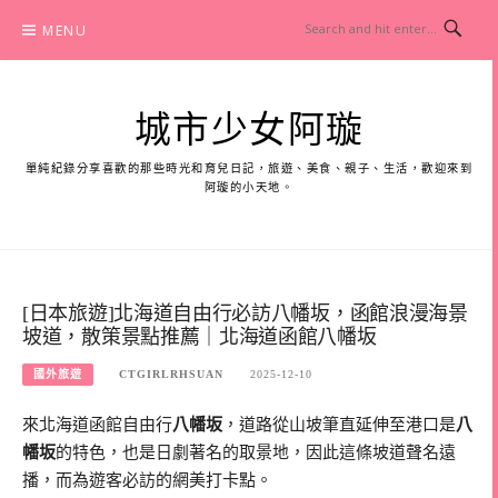
Skip
MENU
to
content
城市少女阿璇
單純紀錄分享喜歡的那些時光和育兒日記，旅遊、美食、親子、生活，歡迎來到
阿璇的小天地。
[日本旅遊]北海道自由行必訪八幡坂，函館浪漫海景
坡道，散策景點推薦｜北海道函館八幡坂
國外旅遊
CTGIRLRHSUAN
2025-12-10
來北海道函館自由行
八幡坂
，道路從山坡筆直延伸至港口是
八
幡坂
的特色，也是日劇著名的取景地，因此這條坡道聲名遠
播，而為遊客必訪的網美打卡點。