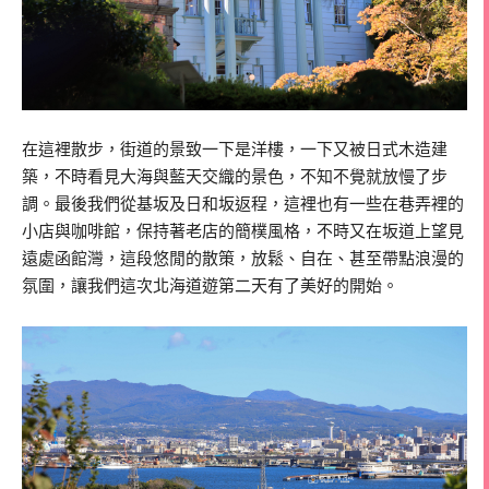
在這裡散步，街道的景致一下是洋樓，一下又被日式木造建
築，不時看見大海與藍天交織的景色，不知不覺就放慢了步
調。最後我們從基坂及日和坂返程，這裡也有一些在巷弄裡的
小店與咖啡館，保持著老店的簡樸風格，不時又在坂道上望見
遠處函館灣，這段悠閒的散策，放鬆、自在、甚至帶點浪漫的
氛圍，讓我們這次北海道遊第二天有了美好的開始。