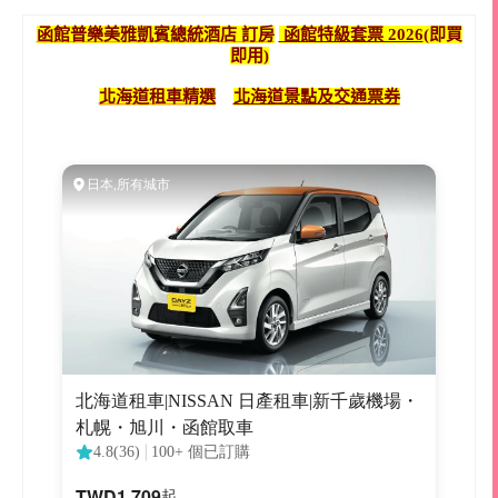
函館普樂美雅凱賓總統酒店 訂房
函館特級套票 2026
(即買
即用)
北海道租車精選
北海道景點及交通票券