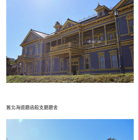
舊北海道廳函館支廳廳舍