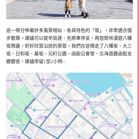
這一帶分佈著許多風景相似、各具特色的「坂」，非常適合慢
步散策。建議可以提早抵達、先將車停妥，再悠閒地漫遊八幡
坂周邊，好好欣賞沿途的景致，我們在這裡走了八幡坂、大三
坂、日和坂、基坂、元町公園、函館公會堂、北海道廳函館支
廳廳舍，建議停留1至2小時~