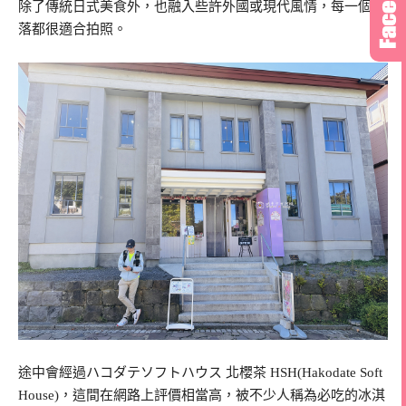
除了傳統日式美食外，也融入些許外國或現代風情，每一個角
落都很適合拍照。
途中會經過ハコダテソフトハウス 北櫻茶 HSH(Hakodate Soft
House)，這間在網路上評價相當高，被不少人稱為必吃的冰淇