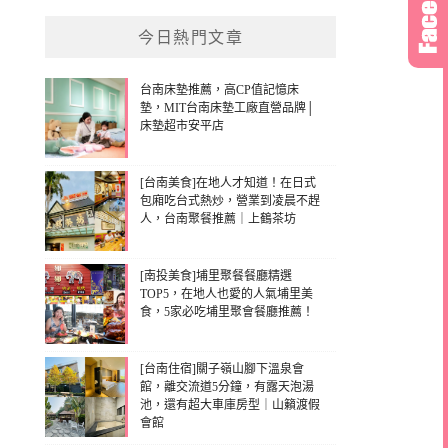
今日熱門文章
台南床墊推薦，高CP值記憶床
墊，MIT台南床墊工廠直營品牌│
床墊超市安平店
[台南美食]在地人才知道！在日式
包廂吃台式熱炒，營業到凌晨不趕
人，台南聚餐推薦｜上鶴茶坊
[南投美食]埔里聚餐餐廳精選
TOP5，在地人也愛的人氣埔里美
食，5家必吃埔里聚會餐廳推薦！
[台南住宿]關子嶺山腳下溫泉會
館，離交流道5分鐘，有露天泡湯
池，還有超大車庫房型｜山籟渡假
會館