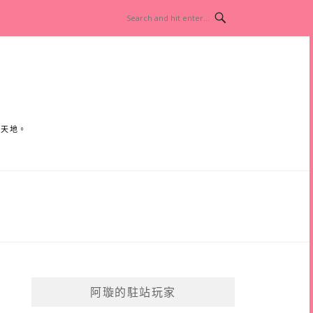
小天地。
阿璇的駐站玩家