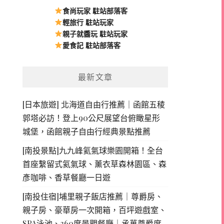
食尚玩家 駐站部落客
輕旅行 駐站玩家
親子就醬玩 駐站玩家
愛食記 駐站部落客
最新文章
[日本旅遊] 北海道自由行推薦｜函館五稜
郭塔必訪！登上90公尺展望台俯瞰星形
城堡，函館親子自由行經典景點推薦
[南投景點]九九峰氦氣球樂園開箱！全台
首座繫留式氦氣球、薰衣草森林園區、森
彥咖啡、香草餐廳一日遊
[南投住宿]埔里親子飯店推薦｜尊爵房、
親子房、豪華房一次開箱，百坪遊戲室、
SPA泳池、360度景觀餐廳｜承萬尊爵度