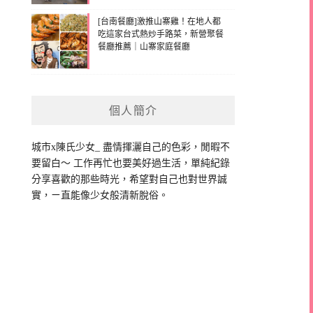
[台南餐廳]激推山寨雞！在地人都
吃這家台式熱炒手路菜，新營聚餐
餐廳推薦｜山寨家庭餐廳
個人簡介
城市x陳氏少女_ 盡情揮灑自己的色彩，閒暇不
要留白～ 工作再忙也要美好過生活，單純紀錄
分享喜歡的那些時光，希望對自己也對世界誠
實，ㄧ直能像少女般清新脫俗。