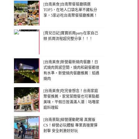
[台南美食]台南聚餐餐廳精選
TOP5，在地人口袋名單不藏私分
享，5家必吃台南聚餐餐廳推薦！
[育兒日記]寶寶抓周party在家自己
辦 抓周流程超完整分享！！！
[台南美食]新營最新燒肉餐廳！日
式燒肉質感空間，燒肉和副餐都很
有水準，新營燒肉餐廳推薦｜焰遇
燒肉
[台南美食]吃完會想念！台南家庭
聚餐推薦，家常菜簡餐也可單點都
美味，平假日皆滿滿人潮｜咕嚕家
庭料理館
[台南景點]柳營運動靶場 真實版
CS！柳營必玩體驗 專業真槍實彈
射擊 安全刺激好好玩