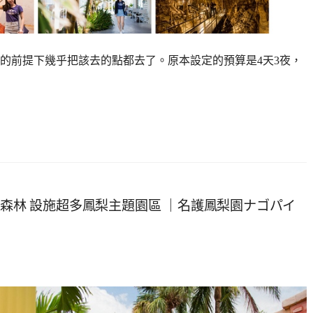
趕的前提下幾乎把該去的點都去了。原本設定的預算是4天3夜，
梭森林 設施超多鳳梨主題園區 ｜名護鳳梨園ナゴパイ