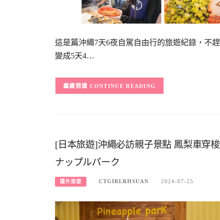
這是篇沖繩7天6夜自駕自由行的旅遊紀錄，不
變成5天4…
CONTINUE READING
[日本旅遊]沖繩必訪親子景點 鳳梨車穿
ナップルパーク
CTGIRLRHSUAN
2024-07-25
國外旅遊