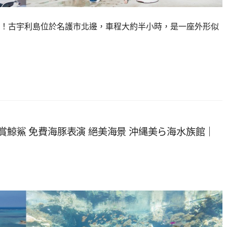
！古宇利島位於名護市北邊，車程大約半小時，是一座外形似
賞鯨鯊 免費海豚表演 絕美海景 沖縄美ら海水族館｜