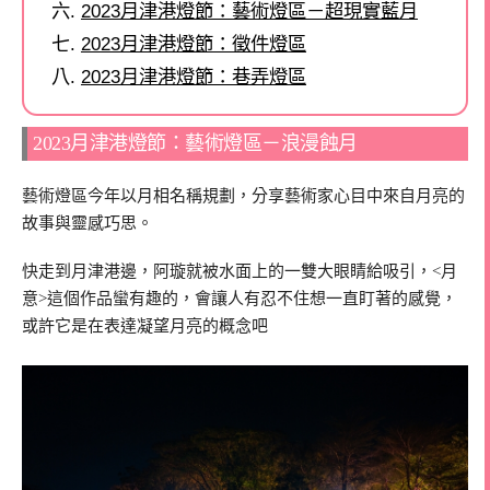
2023月津港燈節：藝術燈區－超現實藍月
2023月津港燈節：徵件燈區
2023月津港燈節：巷弄燈區
2023月津港燈節：藝術燈區－浪漫蝕月
藝術燈區今年以月相名稱規劃，分享藝術家心目中來自月亮的
故事與靈感巧思。
快走到月津港邊，阿璇就被水面上的一雙大眼睛給吸引，<月
意>這個作品蠻有趣的，會讓人有忍不住想一直盯著的感覺，
或許它是在表達凝望月亮的概念吧