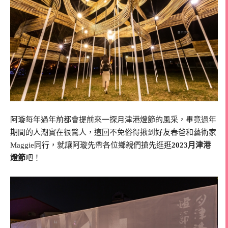
阿璇每年過年前都會提前來一探月津港燈節的風采，畢竟過年
期間的人潮實在很驚人，這回不免俗得揪到好友春爸和藝術家
Maggie同行，就讓阿璇先帶各位鄉親們搶先逛逛
2023月津港
燈節
吧！