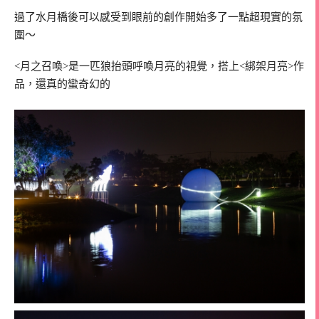
過了水月橋後可以感受到眼前的創作開始多了一點超現實的氛
圍～
<月之召喚>是一匹狼抬頭呼喚月亮的視覺，搭上<綁架月亮>作
品，還真的蠻奇幻的