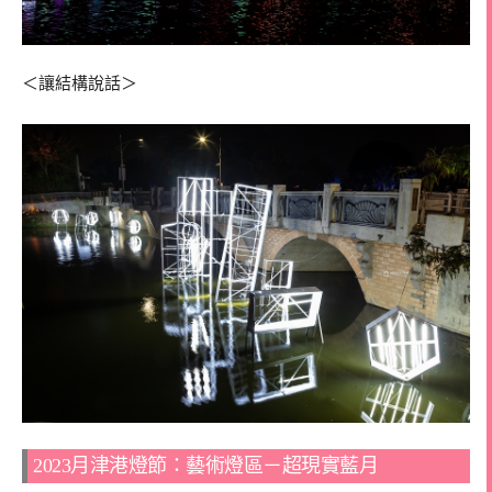
＜讓結構說話＞
2023月津港燈節：藝術燈區－超現實藍月