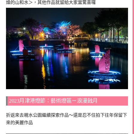
燥的山和水＞，其他作品就留給大家當驚喜囉
2023月津港燈節：藝術燈區－浪漫蝕月
折返來去親水公園繼續探索作品～還是忍不住拍下往年保留下
來的美麗作品