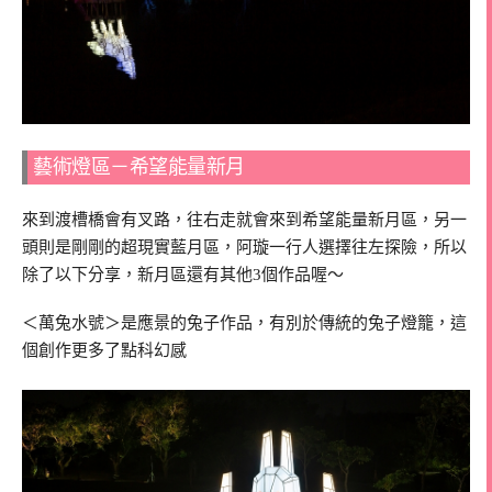
藝術燈區－希望能量新月
來到渡槽橋會有叉路，往右走就會來到希望能量新月區，另一
頭則是剛剛的超現實藍月區，阿璇一行人選擇往左探險，所以
除了以下分享，新月區還有其他3個作品喔～
＜萬兔水號＞是應景的兔子作品，有別於傳統的兔子燈籠，這
個創作更多了點科幻感