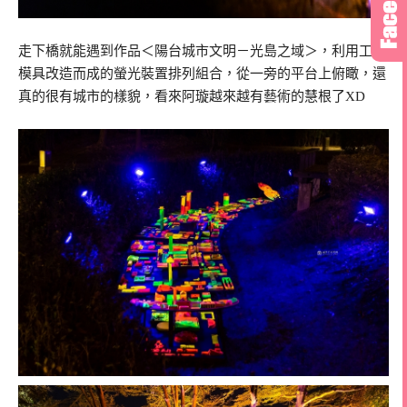
走下橋就能遇到作品＜陽台城市文明－光島之域＞，利用工廠
模具改造而成的螢光裝置排列組合，從一旁的平台上俯瞰，還
真的很有城市的樣貌，看來阿璇越來越有藝術的慧根了XD