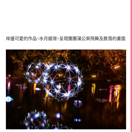
岸邊可愛的作品<水月銀灣>呈現團團蒲公英飛舞及散落的畫面