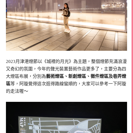
2023月津港燈節以《城裡的月光》為主題，整個燈節充滿浪漫
又奇幻的氛圍，今年的聲光裝置藝術作品更多了，主要分為四
大燈區布展，分別為
藝術燈區、新創燈區、徵件燈區及巷弄燈
區
等，阿璇覺得這次逛得路線蠻順的，大家可以參考一下阿璇
的走法喔～