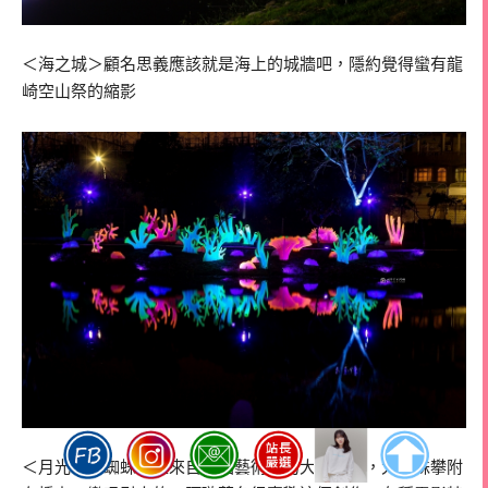
＜海之城＞顧名思義應該就是海上的城牆吧，隱約覺得蠻有龍
崎空山祭的縮影
＜月光下的蜘蛛＞是來自法國藝術家的大型作品，大蜘蛛攀附