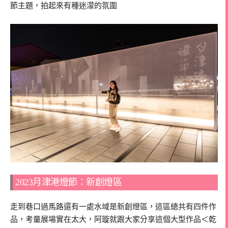
節主題，拍起來有種迷濛的氛圍
2023月津港燈節：新創燈區
走到巷口過馬路還有一處水域是新創燈區，這區總共有四件作
品，考量展場實在太大，阿璇就跟大家分享這個大型作品＜乾