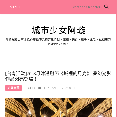
Skip
MENU
to
content
城市少女阿璇
單純紀錄分享喜歡的那些時光和育兒日記，旅遊、美食、親子、生活，歡迎來到
阿璇的小天地。
[台南活動]2023月津港燈節《城裡的月光》 夢幻光影
作品閃亮登場！
台南旅遊
CITYGIRLRHSUAN
2023-01-11