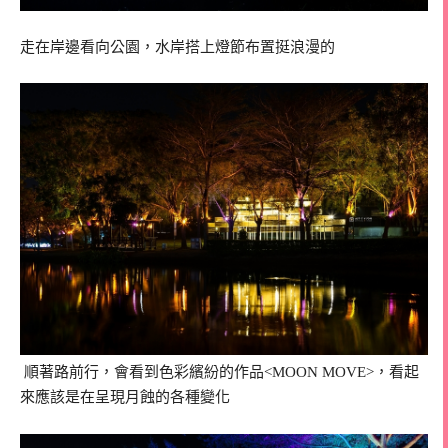
走在岸邊看向公園，水岸搭上燈節布置挺浪漫的
順著路前行，會看到色彩繽紛的作品<MOON MOVE>，看起
來應該是在呈現月蝕的各種變化