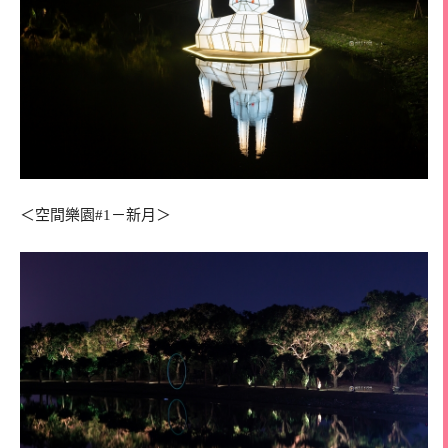
＜空間樂園#1－新月＞