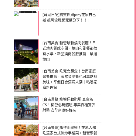
[育兒日記]寶寶抓周party在家自己
辦 抓周流程超完整分享！！！
[台南美食]新營最新燒肉餐廳！日
式燒肉質感空間，燒肉和副餐都很
有水準，新營燒肉餐廳推薦｜焰遇
燒肉
[台南美食]吃完會想念！台南家庭
聚餐推薦，家常菜簡餐也可單點都
美味，平假日皆滿滿人潮｜咕嚕家
庭料理館
[台南景點]柳營運動靶場 真實版
CS！柳營必玩體驗 專業真槍實彈
射擊 安全刺激好好玩
[台南餐廳]激推山寨雞！在地人都
吃這家台式熱炒手路菜，新營聚餐