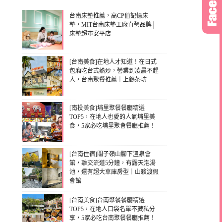
台南床墊推薦，高CP值記憶床
墊，MIT台南床墊工廠直營品牌│
床墊超市安平店
[台南美食]在地人才知道！在日式
包廂吃台式熱炒，營業到凌晨不趕
人，台南聚餐推薦｜上鶴茶坊
[南投美食]埔里聚餐餐廳精選
TOP5，在地人也愛的人氣埔里美
食，5家必吃埔里聚會餐廳推薦！
[台南住宿]關子嶺山腳下溫泉會
館，離交流道5分鐘，有露天泡湯
池，還有超大車庫房型｜山籟渡假
會館
[台南美食]台南聚餐餐廳精選
TOP5，在地人口袋名單不藏私分
享，5家必吃台南聚餐餐廳推薦！