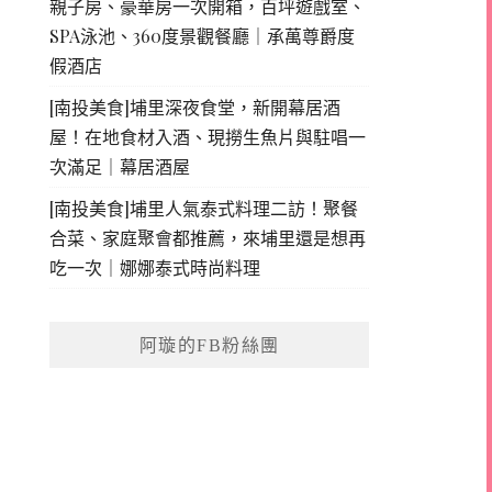
親子房、豪華房一次開箱，百坪遊戲室、
SPA泳池、360度景觀餐廳｜承萬尊爵度
假酒店
[南投美食]埔里深夜食堂，新開幕居酒
屋！在地食材入酒、現撈生魚片與駐唱一
次滿足｜幕居酒屋
[南投美食]埔里人氣泰式料理二訪！聚餐
合菜、家庭聚會都推薦，來埔里還是想再
吃一次｜娜娜泰式時尚料理
阿璇的FB粉絲團