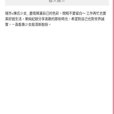
個人簡介
城市x陳氏少女_ 盡情揮灑自己的色彩，閒暇不要留白～ 工作再忙也要
美好過生活，單純紀錄分享喜歡的那些時光，希望對自己也對世界誠
實，ㄧ直能像少女般清新脫俗。