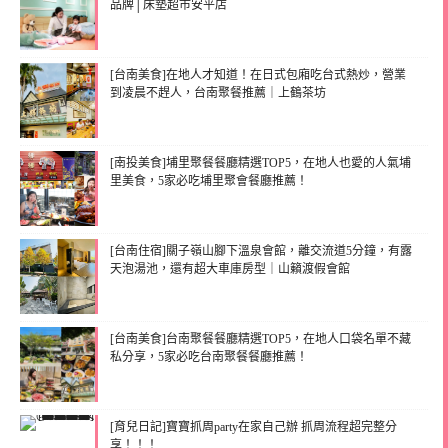
品牌│床墊超市安平店
[台南美食]在地人才知道！在日式包廂吃台式熱炒，營業
到凌晨不趕人，台南聚餐推薦｜上鶴茶坊
[南投美食]埔里聚餐餐廳精選TOP5，在地人也愛的人氣埔
里美食，5家必吃埔里聚會餐廳推薦！
[台南住宿]關子嶺山腳下溫泉會館，離交流道5分鐘，有露
天泡湯池，還有超大車庫房型｜山籟渡假會館
[台南美食]台南聚餐餐廳精選TOP5，在地人口袋名單不藏
私分享，5家必吃台南聚餐餐廳推薦！
[育兒日記]寶寶抓周party在家自己辦 抓周流程超完整分
享！！！