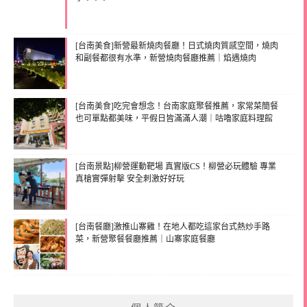
[台南美食]新營最新燒肉餐廳！日式燒肉質感空間，燒肉
和副餐都很有水準，新營燒肉餐廳推薦｜焰遇燒肉
[台南美食]吃完會想念！台南家庭聚餐推薦，家常菜簡餐
也可單點都美味，平假日皆滿滿人潮｜咕嚕家庭料理館
[台南景點]柳營運動靶場 真實版CS！柳營必玩體驗 專業
真槍實彈射擊 安全刺激好好玩
[台南餐廳]激推山寨雞！在地人都吃這家台式熱炒手路
菜，新營聚餐餐廳推薦｜山寨家庭餐廳