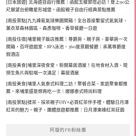
[日本旅遊] 北海道自由行推薦｜函館五稜郭塔必訪！登上90公
尺展望台俯瞰星形城堡，函館親子自由行經典景點推薦
[南投景點]九九峰氦氣球樂園開箱！全台首座繫留式氦氣球、
薰衣草森林園區、森彥咖啡、香草餐廳一日遊
[南投住宿]埔里親子飯店推薦｜尊爵房、親子房、豪華房一次
開箱，百坪遊戲室、SPA泳池、360度景觀餐廳｜承萬尊爵度
假酒店
[南投美食]埔里深夜食堂，新開幕居酒屋！在地食材入酒、現
撈生魚片與駐唱一次滿足｜幕居酒屋
[南投美食]埔里人氣泰式料理二訪！聚餐合菜、家庭聚會都推
薦，來埔里還是想再吃一次｜娜娜泰式時尚料理
[南投景點]揉茶、採茶親子DIY+必買紅茶伴手禮，體驗日月潭
紅茶的魅力，親子、團體旅遊都推薦｜日月潭東峰紅茶莊園
阿璇的FB粉絲團