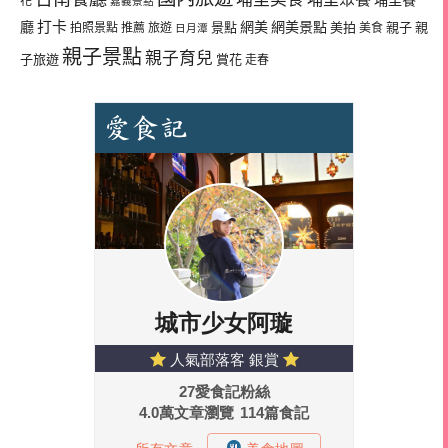
花
嘉義景點
廳
打卡
網美
網美景點
景點
美拍
親子
親
拍照景點
推薦
旅遊
美食
日月潭
親子景點
親子育兒
子旅遊
賞花
走春