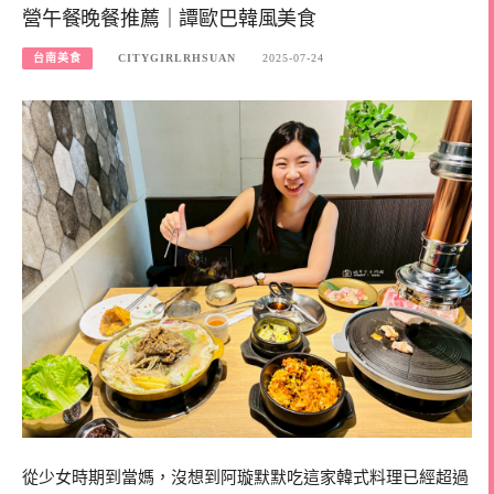
營午餐晚餐推薦｜譚歐巴韓風美食
台南美食
CITYGIRLRHSUAN
2025-07-24
從少女時期到當媽，沒想到阿璇默默吃這家韓式料理已經超過