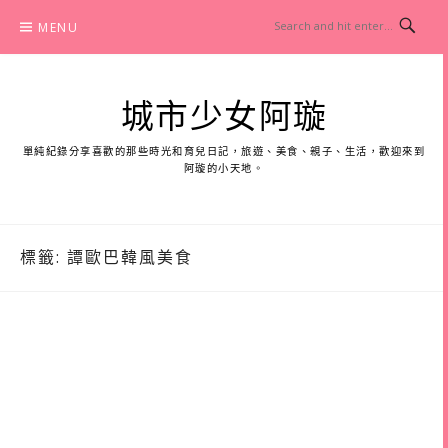
Skip
MENU
to
content
城市少女阿璇
單純紀錄分享喜歡的那些時光和育兒日記，旅遊、美食、親子、生活，歡迎來到
阿璇的小天地。
標籤:
譚歐巴韓風美食