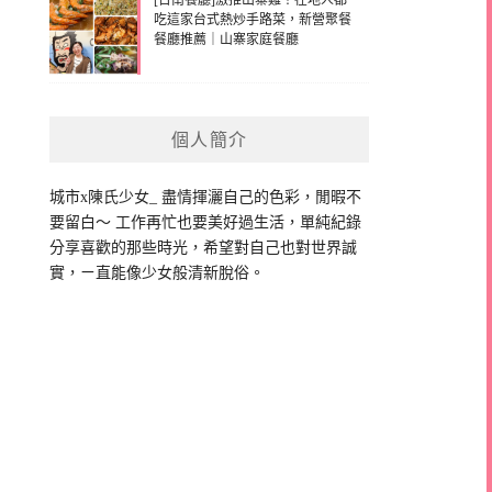
[台南餐廳]激推山寨雞！在地人都
吃這家台式熱炒手路菜，新營聚餐
餐廳推薦｜山寨家庭餐廳
個人簡介
城市x陳氏少女_ 盡情揮灑自己的色彩，閒暇不
要留白～ 工作再忙也要美好過生活，單純紀錄
分享喜歡的那些時光，希望對自己也對世界誠
實，ㄧ直能像少女般清新脫俗。