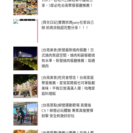
TOP5，在地人口袋名單不藏私分
享，5家必吃台南聚餐餐廳推薦！
[育兒日記]寶寶抓周party在家自己
辦 抓周流程超完整分享！！！
[台南美食]新營最新燒肉餐廳！日
式燒肉質感空間，燒肉和副餐都很
有水準，新營燒肉餐廳推薦｜焰遇
燒肉
[台南美食]吃完會想念！台南家庭
聚餐推薦，家常菜簡餐也可單點都
美味，平假日皆滿滿人潮｜咕嚕家
庭料理館
[台南景點]柳營運動靶場 真實版
CS！柳營必玩體驗 專業真槍實彈
射擊 安全刺激好好玩