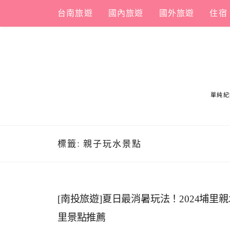
Skip
台南旅遊
國內旅遊
國外旅遊
住宿
to
content
單純紀
標籤:
親子玩水景點
[南投旅遊]夏日最消暑玩法！2024埔
里景點推薦