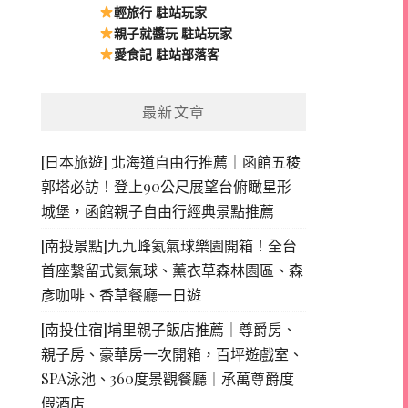
輕旅行 駐站玩家
親子就醬玩 駐站玩家
愛食記 駐站部落客
最新文章
[日本旅遊] 北海道自由行推薦｜函館五稜
郭塔必訪！登上90公尺展望台俯瞰星形
城堡，函館親子自由行經典景點推薦
[南投景點]九九峰氦氣球樂園開箱！全台
首座繫留式氦氣球、薰衣草森林園區、森
彥咖啡、香草餐廳一日遊
[南投住宿]埔里親子飯店推薦｜尊爵房、
親子房、豪華房一次開箱，百坪遊戲室、
SPA泳池、360度景觀餐廳｜承萬尊爵度
假酒店