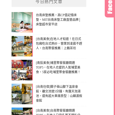
今日熱門文章
台南床墊推薦，高CP值記憶床
墊，MIT台南床墊工廠直營品牌│
床墊超市安平店
[台南美食]在地人才知道！在日式
包廂吃台式熱炒，營業到凌晨不趕
人，台南聚餐推薦｜上鶴茶坊
[南投美食]埔里聚餐餐廳精選
TOP5，在地人也愛的人氣埔里美
食，5家必吃埔里聚會餐廳推薦！
[台南住宿]關子嶺山腳下溫泉會
館，離交流道5分鐘，有露天泡湯
池，還有超大車庫房型｜山籟渡假
會館
[台南美食]台南聚餐餐廳精選