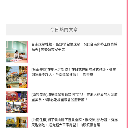
今日熱門文章
台南床墊推薦，高CP值記憶床墊，MIT台南床墊工廠直營
品牌│床墊超市安平店
[台南美食]在地人才知道！在日式包廂吃台式熱炒，營業
到凌晨不趕人，台南聚餐推薦｜上鶴茶坊
[南投美食]埔里聚餐餐廳精選TOP5，在地人也愛的人氣埔
里美食，5家必吃埔里聚會餐廳推薦！
[台南住宿]關子嶺山腳下溫泉會館，離交流道5分鐘，有露
天泡湯池，還有超大車庫房型｜山籟渡假會館