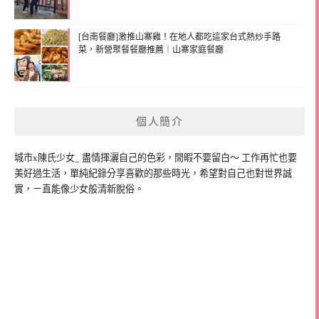
[台南餐廳]激推山寨雞！在地人都吃這家台式熱炒手路
菜，新營聚餐餐廳推薦｜山寨家庭餐廳
個人簡介
城市x陳氏少女_ 盡情揮灑自己的色彩，閒暇不要留白～ 工作再忙也要
美好過生活，單純紀錄分享喜歡的那些時光，希望對自己也對世界誠
實，ㄧ直能像少女般清新脫俗。