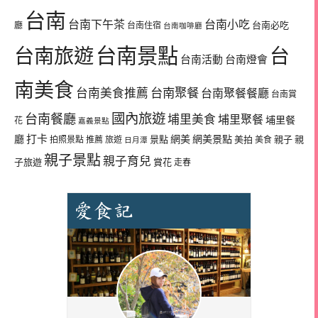
台南
台南下午茶
台南小吃
台南必吃
廳
台南住宿
台南咖啡廳
台南景點
台南旅遊
台
台南活動
台南燈會
南美食
台南美食推薦
台南聚餐
台南聚餐餐廳
台南賞
國內旅遊
台南餐廳
埔里美食
埔里聚餐
埔里餐
花
嘉義景點
廳
打卡
網美
網美景點
景點
美拍
親子
親
拍照景點
推薦
旅遊
美食
日月潭
親子景點
親子育兒
子旅遊
賞花
走春