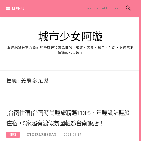
Skip
MENU
to
content
城市少女阿璇
單純紀錄分享喜歡的那些時光和育兒日記，旅遊、美食、親子、生活，歡迎來到
阿璇的小天地。
標籤:
義豐冬瓜茶
[台南住宿]台南時尚輕旅精選TOP5，年輕設計輕旅
住宿，5家超有渡假氛圍輕旅台南飯店！
住宿
CTGIRLRHSUAN
2024-08-17