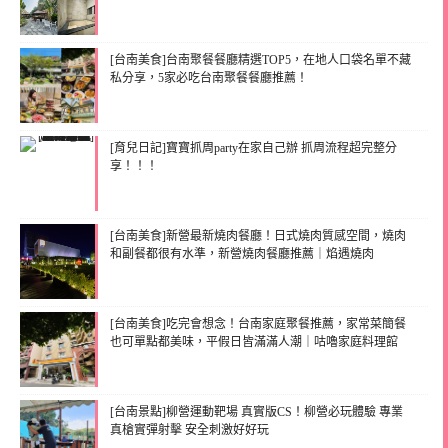
[台南美食]台南聚餐餐廳精選TOP5，在地人口袋名單不藏
私分享，5家必吃台南聚餐餐廳推薦！
[育兒日記]寶寶抓周party在家自己辦 抓周流程超完整分
享！！！
[台南美食]新營最新燒肉餐廳！日式燒肉質感空間，燒肉
和副餐都很有水準，新營燒肉餐廳推薦｜焰遇燒肉
[台南美食]吃完會想念！台南家庭聚餐推薦，家常菜簡餐
也可單點都美味，平假日皆滿滿人潮｜咕嚕家庭料理館
[台南景點]柳營運動靶場 真實版CS！柳營必玩體驗 專業
真槍實彈射擊 安全刺激好好玩