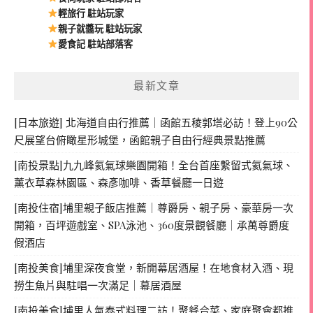
輕旅行 駐站玩家
親子就醬玩 駐站玩家
愛食記 駐站部落客
最新文章
[日本旅遊] 北海道自由行推薦｜函館五稜郭塔必訪！登上90公
尺展望台俯瞰星形城堡，函館親子自由行經典景點推薦
[南投景點]九九峰氦氣球樂園開箱！全台首座繫留式氦氣球、
薰衣草森林園區、森彥咖啡、香草餐廳一日遊
[南投住宿]埔里親子飯店推薦｜尊爵房、親子房、豪華房一次
開箱，百坪遊戲室、SPA泳池、360度景觀餐廳｜承萬尊爵度
假酒店
[南投美食]埔里深夜食堂，新開幕居酒屋！在地食材入酒、現
撈生魚片與駐唱一次滿足｜幕居酒屋
[南投美食]埔里人氣泰式料理二訪！聚餐合菜、家庭聚會都推