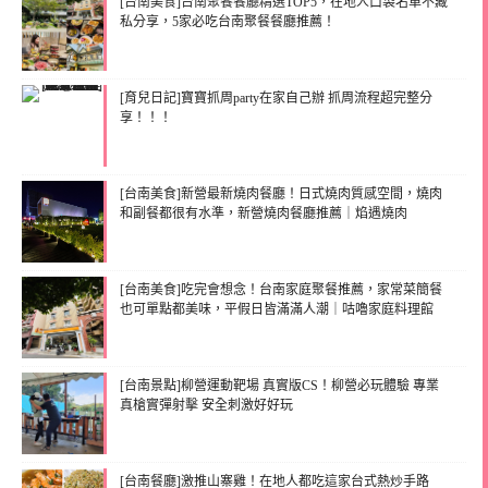
[台南美食]台南聚餐餐廳精選TOP5，在地人口袋名單不藏
私分享，5家必吃台南聚餐餐廳推薦！
[育兒日記]寶寶抓周party在家自己辦 抓周流程超完整分
享！！！
[台南美食]新營最新燒肉餐廳！日式燒肉質感空間，燒肉
和副餐都很有水準，新營燒肉餐廳推薦｜焰遇燒肉
[台南美食]吃完會想念！台南家庭聚餐推薦，家常菜簡餐
也可單點都美味，平假日皆滿滿人潮｜咕嚕家庭料理館
[台南景點]柳營運動靶場 真實版CS！柳營必玩體驗 專業
真槍實彈射擊 安全刺激好好玩
[台南餐廳]激推山寨雞！在地人都吃這家台式熱炒手路