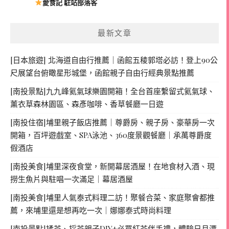
愛食記 駐站部落客
最新文章
[日本旅遊] 北海道自由行推薦｜函館五稜郭塔必訪！登上90公
尺展望台俯瞰星形城堡，函館親子自由行經典景點推薦
[南投景點]九九峰氦氣球樂園開箱！全台首座繫留式氦氣球、
薰衣草森林園區、森彥咖啡、香草餐廳一日遊
[南投住宿]埔里親子飯店推薦｜尊爵房、親子房、豪華房一次
開箱，百坪遊戲室、SPA泳池、360度景觀餐廳｜承萬尊爵度
假酒店
[南投美食]埔里深夜食堂，新開幕居酒屋！在地食材入酒、現
撈生魚片與駐唱一次滿足｜幕居酒屋
[南投美食]埔里人氣泰式料理二訪！聚餐合菜、家庭聚會都推
薦，來埔里還是想再吃一次｜娜娜泰式時尚料理
[南投景點]揉茶、採茶親子DIY+必買紅茶伴手禮，體驗日月潭