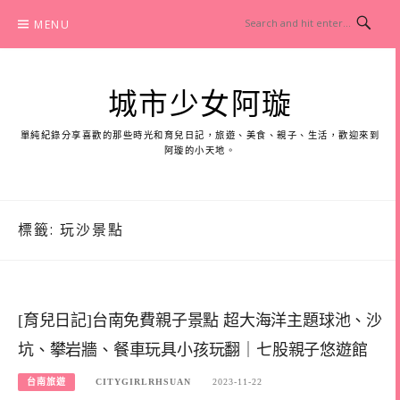
Skip
MENU
to
content
城市少女阿璇
單純紀錄分享喜歡的那些時光和育兒日記，旅遊、美食、親子、生活，歡迎來到
阿璇的小天地。
標籤:
玩沙景點
[育兒日記]台南免費親子景點 超大海洋主題球池、沙
坑、攀岩牆、餐車玩具小孩玩翻｜七股親子悠遊館
台南旅遊
CITYGIRLRHSUAN
2023-11-22