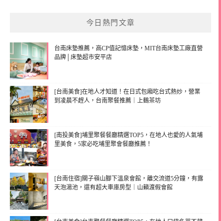
今日熱門文章
台南床墊推薦，高CP值記憶床墊，MIT台南床墊工廠直營
品牌│床墊超市安平店
[台南美食]在地人才知道！在日式包廂吃台式熱炒，營業
到凌晨不趕人，台南聚餐推薦｜上鶴茶坊
[南投美食]埔里聚餐餐廳精選TOP5，在地人也愛的人氣埔
里美食，5家必吃埔里聚會餐廳推薦！
[台南住宿]關子嶺山腳下溫泉會館，離交流道5分鐘，有露
天泡湯池，還有超大車庫房型｜山籟渡假會館