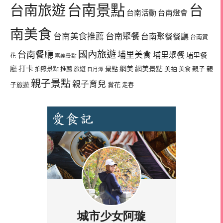
台南景點
台南旅遊
台
台南活動
台南燈會
南美食
台南美食推薦
台南聚餐
台南聚餐餐廳
台南賞
國內旅遊
台南餐廳
埔里美食
埔里聚餐
埔里餐
花
嘉義景點
廳
打卡
網美
網美景點
景點
美拍
親子
親
拍照景點
推薦
旅遊
美食
日月潭
親子景點
親子育兒
子旅遊
賞花
走春