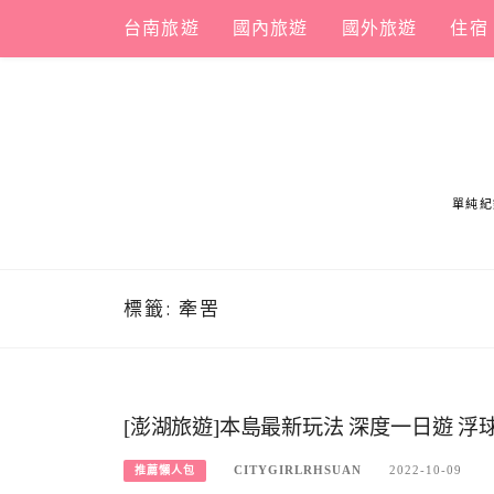
Skip
台南旅遊
國內旅遊
國外旅遊
住宿
to
content
單純紀
標籤:
牽罟
[澎湖旅遊]本島最新玩法 深度一日遊 浮球
CITYGIRLRHSUAN
2022-10-09
推薦懶人包