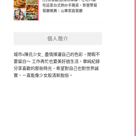
[台南餐廳]激推山寨雞！在地人都
吃這家台式熱炒手路菜，新營聚餐
餐廳推薦｜山寨家庭餐廳
個人簡介
城市x陳氏少女_ 盡情揮灑自己的色彩，閒暇不
要留白～ 工作再忙也要美好過生活，單純紀錄
分享喜歡的那些時光，希望對自己也對世界誠
實，ㄧ直能像少女般清新脫俗。