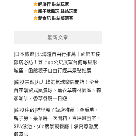
輕旅行 駐站玩家
親子就醬玩 駐站玩家
愛食記 駐站部落客
最新文章
[日本旅遊] 北海道自由行推薦｜函館五稜
郭塔必訪！登上90公尺展望台俯瞰星形
城堡，函館親子自由行經典景點推薦
[南投景點]九九峰氦氣球樂園開箱！全台
首座繫留式氦氣球、薰衣草森林園區、森
彥咖啡、香草餐廳一日遊
[南投住宿]埔里親子飯店推薦｜尊爵房、
親子房、豪華房一次開箱，百坪遊戲室、
SPA泳池、360度景觀餐廳｜承萬尊爵度
假酒店