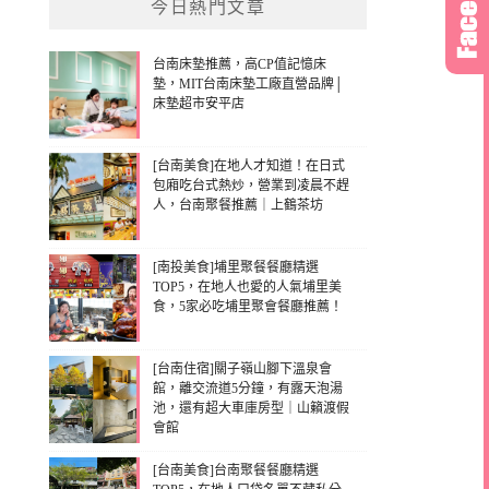
今日熱門文章
台南床墊推薦，高CP值記憶床
墊，MIT台南床墊工廠直營品牌│
床墊超市安平店
[台南美食]在地人才知道！在日式
包廂吃台式熱炒，營業到凌晨不趕
人，台南聚餐推薦｜上鶴茶坊
[南投美食]埔里聚餐餐廳精選
TOP5，在地人也愛的人氣埔里美
食，5家必吃埔里聚會餐廳推薦！
[台南住宿]關子嶺山腳下溫泉會
館，離交流道5分鐘，有露天泡湯
池，還有超大車庫房型｜山籟渡假
會館
[台南美食]台南聚餐餐廳精選