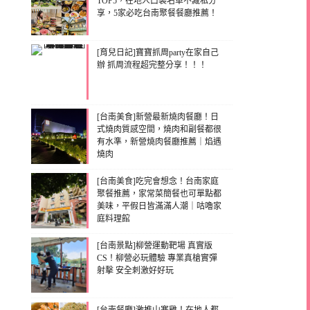
TOP5，在地人口袋名單不藏私分
享，5家必吃台南聚餐餐廳推薦！
[育兒日記]寶寶抓周party在家自己
辦 抓周流程超完整分享！！！
[台南美食]新營最新燒肉餐廳！日
式燒肉質感空間，燒肉和副餐都很
有水準，新營燒肉餐廳推薦｜焰遇
燒肉
[台南美食]吃完會想念！台南家庭
聚餐推薦，家常菜簡餐也可單點都
美味，平假日皆滿滿人潮｜咕嚕家
庭料理館
[台南景點]柳營運動靶場 真實版
CS！柳營必玩體驗 專業真槍實彈
射擊 安全刺激好好玩