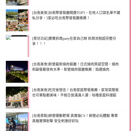
[台南美食]台南聚餐餐廳精選TOP5，在地人口袋名單不藏
私分享，5家必吃台南聚餐餐廳推薦！
[育兒日記]寶寶抓周party在家自己辦 抓周流程超完整分
享！！！
[台南美食]新營最新燒肉餐廳！日式燒肉質感空間，燒肉
和副餐都很有水準，新營燒肉餐廳推薦｜焰遇燒肉
[台南美食]吃完會想念！台南家庭聚餐推薦，家常菜簡餐
也可單點都美味，平假日皆滿滿人潮｜咕嚕家庭料理館
[台南景點]柳營運動靶場 真實版CS！柳營必玩體驗 專業
真槍實彈射擊 安全刺激好好玩