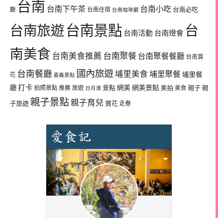
台南
台南下午茶
台南小吃
台南必吃
廳
台南住宿
台南咖啡廳
台南景點
台南旅遊
台
台南活動
台南燈會
南美食
台南美食推薦
台南聚餐
台南聚餐餐廳
台南賞
國內旅遊
台南餐廳
埔里美食
埔里聚餐
埔里餐
花
嘉義景點
廳
打卡
網美
網美景點
景點
美拍
親子
親
拍照景點
推薦
旅遊
美食
日月潭
親子景點
親子育兒
子旅遊
賞花
走春