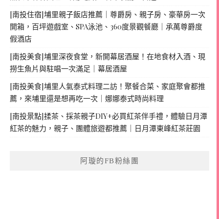
[南投住宿]埔里親子飯店推薦｜尊爵房、親子房、豪華房一次
開箱，百坪遊戲室、SPA泳池、360度景觀餐廳｜承萬尊爵度
假酒店
[南投美食]埔里深夜食堂，新開幕居酒屋！在地食材入酒、現
撈生魚片與駐唱一次滿足｜幕居酒屋
[南投美食]埔里人氣泰式料理二訪！聚餐合菜、家庭聚會都推
薦，來埔里還是想再吃一次｜娜娜泰式時尚料理
[南投景點]揉茶、採茶親子DIY+必買紅茶伴手禮，體驗日月潭
紅茶的魅力，親子、團體旅遊都推薦｜日月潭東峰紅茶莊園
阿璇的FB粉絲團