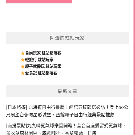
阿璇的駐站玩家
食尚玩家 駐站部落客
輕旅行 駐站玩家
親子就醬玩 駐站玩家
愛食記 駐站部落客
最新文章
[日本旅遊] 北海道自由行推薦｜函館五稜郭塔必訪！登上90公
尺展望台俯瞰星形城堡，函館親子自由行經典景點推薦
[南投景點]九九峰氦氣球樂園開箱！全台首座繫留式氦氣球、
薰衣草森林園區、森彥咖啡、香草餐廳一日遊