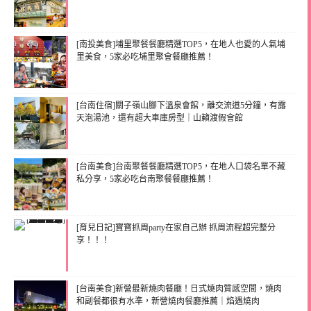
[南投美食]埔里聚餐餐廳精選TOP5，在地人也愛的人氣埔
里美食，5家必吃埔里聚會餐廳推薦！
[台南住宿]關子嶺山腳下溫泉會館，離交流道5分鐘，有露
天泡湯池，還有超大車庫房型｜山籟渡假會館
[台南美食]台南聚餐餐廳精選TOP5，在地人口袋名單不藏
私分享，5家必吃台南聚餐餐廳推薦！
[育兒日記]寶寶抓周party在家自己辦 抓周流程超完整分
享！！！
[台南美食]新營最新燒肉餐廳！日式燒肉質感空間，燒肉
和副餐都很有水準，新營燒肉餐廳推薦｜焰遇燒肉