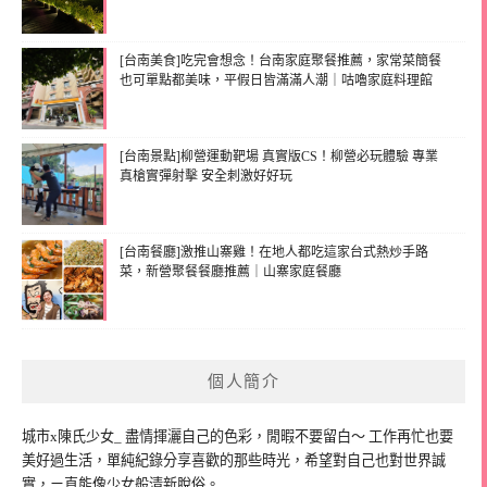
[台南美食]吃完會想念！台南家庭聚餐推薦，家常菜簡餐
也可單點都美味，平假日皆滿滿人潮｜咕嚕家庭料理館
[台南景點]柳營運動靶場 真實版CS！柳營必玩體驗 專業
真槍實彈射擊 安全刺激好好玩
[台南餐廳]激推山寨雞！在地人都吃這家台式熱炒手路
菜，新營聚餐餐廳推薦｜山寨家庭餐廳
個人簡介
城市x陳氏少女_ 盡情揮灑自己的色彩，閒暇不要留白～ 工作再忙也要
美好過生活，單純紀錄分享喜歡的那些時光，希望對自己也對世界誠
實，ㄧ直能像少女般清新脫俗。