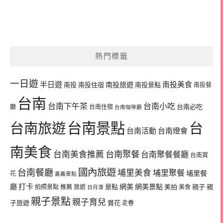
熱門標籤
一日遊
半日遊
南投旅遊
南投美食
南投
南投住宿
南投景點
南投餐
台南
台南下午茶
台南小吃
台南必吃
廳
台南住宿
台南咖啡廳
台南景點
台南旅遊
台
台南活動
台南燈會
南美食
台南美食推薦
台南聚餐
台南聚餐餐廳
台南賞
國內旅遊
台南餐廳
埔里美食
埔里聚餐
埔里餐
花
嘉義景點
廳
打卡
網美
網美景點
景點
美拍
親子
親
拍照景點
推薦
旅遊
美食
日月潭
親子景點
親子育兒
子旅遊
賞花
走春