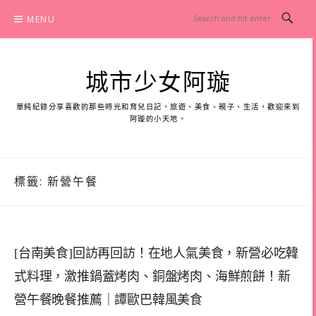
Skip
MENU
to
content
城市少女阿璇
單純紀錄分享喜歡的那些時光和育兒日記，旅遊、美食、親子、生活，歡迎來到
阿璇的小天地。
標籤:
新營午餐
[台南美食]回訪再回訪！在地人氣美食，新營必吃韓
式料理，激推鍋蓋烤肉、銅盤烤肉、海鮮煎餅！新
營午餐晚餐推薦｜譚歐巴韓風美食