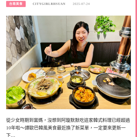
台南美食
CITYGIRLRHSUAN
2025-07-24
從少女時期到當媽，沒想到阿璇默默吃這家韓式料理已經超過
10年啦～譚歐巴韓風美食最近換了新菜單，一定要來更新一
下…