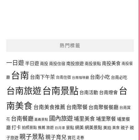
熱門標籤
一日遊
半日遊
南投旅遊
南投美食
南投
南投住宿
南投景點
南投餐
台南
台南下午茶
台南小吃
台南必吃
廳
台南住宿
台南咖啡廳
台南景點
台南旅遊
台
台南活動
台南燈會
南美食
台南美食推薦
台南聚餐
台南聚餐餐廳
台南賞
國內旅遊
台南餐廳
埔里美食
埔里聚餐
埔里餐
花
嘉義景點
廳
打卡
網美
網美景點
景點
美拍
親子
親
拍照景點
推薦
旅遊
美食
日月潭
親子景點
親子育兒
子旅遊
賞花
走春