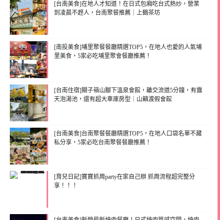
[台南美食]在地人才知道！在日式包廂吃台式熱炒，營業
到凌晨不趕人，台南聚餐推薦｜上鶴茶坊
[南投美食]埔里聚餐餐廳精選TOP5，在地人也愛的人氣埔
里美食，5家必吃埔里聚會餐廳推薦！
[台南住宿]關子嶺山腳下溫泉會館，離交流道5分鐘，有露
天泡湯池，還有超大車庫房型｜山籟渡假會館
[台南美食]台南聚餐餐廳精選TOP5，在地人口袋名單不藏
私分享，5家必吃台南聚餐餐廳推薦！
[育兒日記]寶寶抓周party在家自己辦 抓周流程超完整分
享！！！