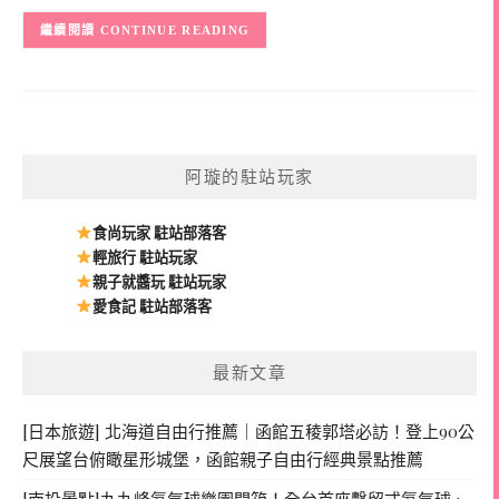
CONTINUE READING
阿璇的駐站玩家
食尚玩家 駐站部落客
輕旅行 駐站玩家
親子就醬玩 駐站玩家
愛食記 駐站部落客
最新文章
[日本旅遊] 北海道自由行推薦｜函館五稜郭塔必訪！登上90公
尺展望台俯瞰星形城堡，函館親子自由行經典景點推薦
[南投景點]九九峰氦氣球樂園開箱！全台首座繫留式氦氣球、