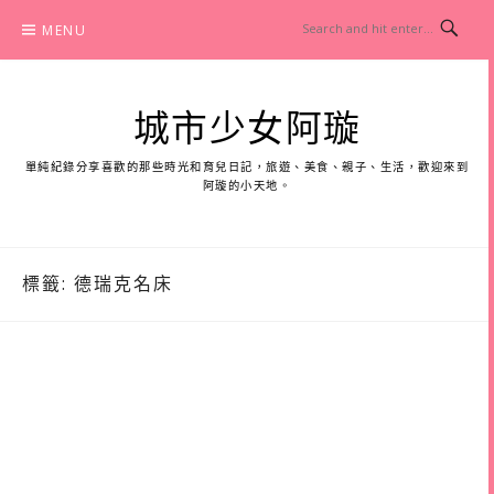
Skip
MENU
to
content
城市少女阿璇
單純紀錄分享喜歡的那些時光和育兒日記，旅遊、美食、親子、生活，歡迎來到
阿璇的小天地。
標籤:
德瑞克名床