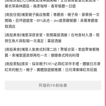
薰衣草森林園區、森彥咖啡、香草餐廳一日遊
[南投住宿]埔里親子飯店推薦｜尊爵房、親子房、豪華房一次
開箱，百坪遊戲室、SPA泳池、360度景觀餐廳｜承萬尊爵度
假酒店
[南投美食]埔里深夜食堂，新開幕居酒屋！在地食材入酒、現
撈生魚片與駐唱一次滿足｜幕居酒屋
[南投美食]埔里人氣泰式料理二訪！聚餐合菜、家庭聚會都推
薦，來埔里還是想再吃一次｜娜娜泰式時尚料理
[南投景點]揉茶、採茶親子DIY+必買紅茶伴手禮，體驗日月潭
紅茶的魅力，親子、團體旅遊都推薦｜日月潭東峰紅茶莊園
阿璇的FB粉絲團