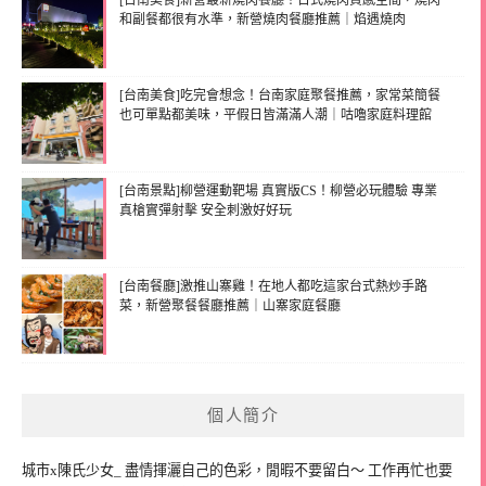
[台南美食]新營最新燒肉餐廳！日式燒肉質感空間，燒肉
和副餐都很有水準，新營燒肉餐廳推薦｜焰遇燒肉
[台南美食]吃完會想念！台南家庭聚餐推薦，家常菜簡餐
也可單點都美味，平假日皆滿滿人潮｜咕嚕家庭料理館
[台南景點]柳營運動靶場 真實版CS！柳營必玩體驗 專業
真槍實彈射擊 安全刺激好好玩
[台南餐廳]激推山寨雞！在地人都吃這家台式熱炒手路
菜，新營聚餐餐廳推薦｜山寨家庭餐廳
個人簡介
城市x陳氏少女_ 盡情揮灑自己的色彩，閒暇不要留白～ 工作再忙也要