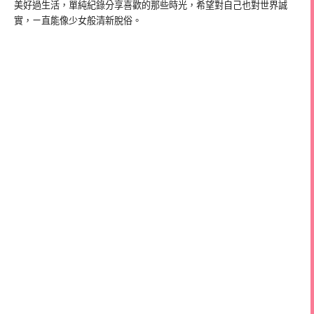
美好過生活，單純紀錄分享喜歡的那些時光，希望對自己也對世界誠
實，ㄧ直能像少女般清新脫俗。