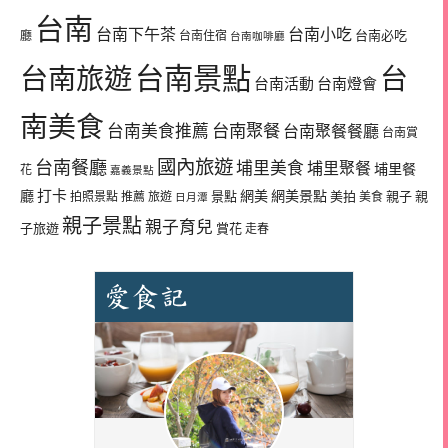
台南
台南下午茶
台南小吃
台南必吃
廳
台南住宿
台南咖啡廳
台南景點
台南旅遊
台
台南活動
台南燈會
南美食
台南美食推薦
台南聚餐
台南聚餐餐廳
台南賞
國內旅遊
台南餐廳
埔里美食
埔里聚餐
埔里餐
花
嘉義景點
廳
打卡
網美
網美景點
景點
美拍
親子
親
拍照景點
推薦
旅遊
美食
日月潭
親子景點
親子育兒
子旅遊
賞花
走春