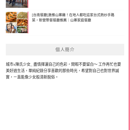
[台南餐廳]激推山寨雞！在地人都吃這家台式熱炒手路
菜，新營聚餐餐廳推薦｜山寨家庭餐廳
個人簡介
城市x陳氏少女_ 盡情揮灑自己的色彩，閒暇不要留白～ 工作再忙也要
美好過生活，單純紀錄分享喜歡的那些時光，希望對自己也對世界誠
實，ㄧ直能像少女般清新脫俗。