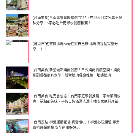
[台南美食]台南聚餐餐廳精選TOP5，在地人口袋名單不藏
私分享，5家必吃台南聚餐餐廳推薦！
[育兒日記]寶寶抓周party在家自己辦 抓周流程超完整分
享！！！
[台南美食]新營最新燒肉餐廳！日式燒肉質感空間，燒肉
和副餐都很有水準，新營燒肉餐廳推薦｜焰遇燒肉
[台南美食]吃完會想念！台南家庭聚餐推薦，家常菜簡餐
也可單點都美味，平假日皆滿滿人潮｜咕嚕家庭料理館
[台南景點]柳營運動靶場 真實版CS！柳營必玩體驗 專業
真槍實彈射擊 安全刺激好好玩