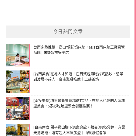
今日熱門文章
台南床墊推薦，高CP值記憶床墊，MIT台南床墊工廠直營
品牌│床墊超市安平店
[台南美食]在地人才知道！在日式包廂吃台式熱炒，營業
到凌晨不趕人，台南聚餐推薦｜上鶴茶坊
[南投美食]埔里聚餐餐廳精選TOP5，在地人也愛的人氣埔
里美食，5家必吃埔里聚會餐廳推薦！
[台南住宿]關子嶺山腳下溫泉會館，離交流道5分鐘，有露
天泡湯池，還有超大車庫房型｜山籟渡假會館