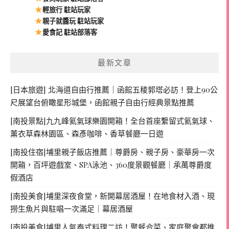
輕旅行 駐站玩家
親子就醬玩 駐站玩家
愛食記 駐站部落客
最新文章
[日本旅遊] 北海道自由行推薦｜函館五稜郭塔必訪！登上90公
尺展望台俯瞰星形城堡，函館親子自由行經典景點推薦
[南投景點]九九峰氦氣球樂園開箱！全台首座繫留式氦氣球、
薰衣草森林園區、森彥咖啡、香草餐廳一日遊
[南投住宿]埔里親子飯店推薦｜尊爵房、親子房、豪華房一次
開箱，百坪遊戲室、SPA泳池、360度景觀餐廳｜承萬尊爵度
假酒店
[南投美食]埔里深夜食堂，新開幕居酒屋！在地食材入酒、現
撈生魚片與駐唱一次滿足｜幕居酒屋
[南投美食]埔里人氣泰式料理二訪！聚餐合菜、家庭聚會都推