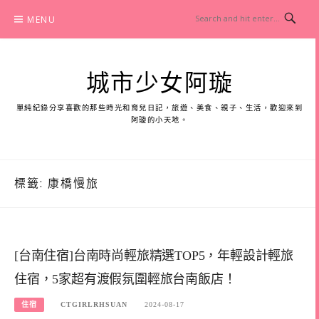
Skip
MENU
to
content
城市少女阿璇
單純紀錄分享喜歡的那些時光和育兒日記，旅遊、美食、親子、生活，歡迎來到
阿璇的小天地。
標籤:
康橋慢旅
[台南住宿]台南時尚輕旅精選TOP5，年輕設計輕旅
住宿，5家超有渡假氛圍輕旅台南飯店！
住宿
CTGIRLRHSUAN
2024-08-17