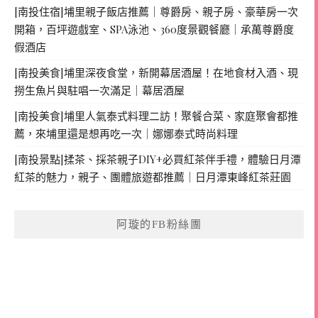
[南投住宿]埔里親子飯店推薦｜尊爵房、親子房、豪華房一次
開箱，百坪遊戲室、SPA泳池、360度景觀餐廳｜承萬尊爵度
假酒店
[南投美食]埔里深夜食堂，新開幕居酒屋！在地食材入酒、現
撈生魚片與駐唱一次滿足｜幕居酒屋
[南投美食]埔里人氣泰式料理二訪！聚餐合菜、家庭聚會都推
薦，來埔里還是想再吃一次｜娜娜泰式時尚料理
[南投景點]揉茶、採茶親子DIY+必買紅茶伴手禮，體驗日月潭
紅茶的魅力，親子、團體旅遊都推薦｜日月潭東峰紅茶莊園
阿璇的FB粉絲團