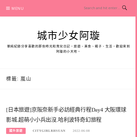
Skip
MENU
to
content
城市少女阿璇
單純紀錄分享喜歡的那些時光和育兒日記，旅遊、美食、親子、生活，歡迎來到
阿璇的小天地。
標籤:
嵐山
[日本旅遊]京阪奈新手必訪經典行程Day4 大阪環球
影城.超萌小小兵出沒.哈利波特奇幻旅程
國外旅遊
CITYGIRLRHSUAN
2022-06-08