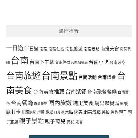
熱門標籤
一日遊
半日遊
南投旅遊
南投美食
南投
南投住宿
南投景點
南投餐
台南
台南下午茶
台南小吃
台南必吃
廳
台南住宿
台南咖啡廳
台南景點
台南旅遊
台
台南活動
台南燈會
南美食
台南美食推薦
台南聚餐
台南聚餐餐廳
台南賞
國內旅遊
台南餐廳
埔里美食
埔里聚餐
埔里餐
花
嘉義景點
廳
打卡
網美
網美景點
景點
美拍
親子
親
拍照景點
推薦
旅遊
美食
日月潭
親子景點
親子育兒
子旅遊
賞花
走春