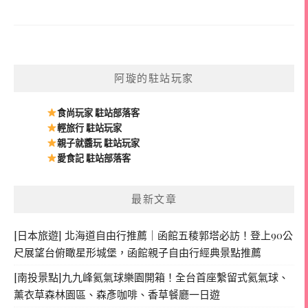
阿璇的駐站玩家
食尚玩家 駐站部落客
輕旅行 駐站玩家
親子就醬玩 駐站玩家
愛食記 駐站部落客
最新文章
[日本旅遊] 北海道自由行推薦｜函館五稜郭塔必訪！登上90公
尺展望台俯瞰星形城堡，函館親子自由行經典景點推薦
[南投景點]九九峰氦氣球樂園開箱！全台首座繫留式氦氣球、
薰衣草森林園區、森彥咖啡、香草餐廳一日遊