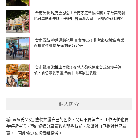
[台南美食]吃完會想念！台南家庭聚餐推薦，家常菜簡餐
也可單點都美味，平假日皆滿滿人潮｜咕嚕家庭料理館
[台南景點]柳營運動靶場 真實版CS！柳營必玩體驗 專業
真槍實彈射擊 安全刺激好好玩
[台南餐廳]激推山寨雞！在地人都吃這家台式熱炒手路
菜，新營聚餐餐廳推薦｜山寨家庭餐廳
個人簡介
城市x陳氏少女_ 盡情揮灑自己的色彩，閒暇不要留白～ 工作再忙也要
美好過生活，單純紀錄分享喜歡的那些時光，希望對自己也對世界誠
實，ㄧ直能像少女般清新脫俗。