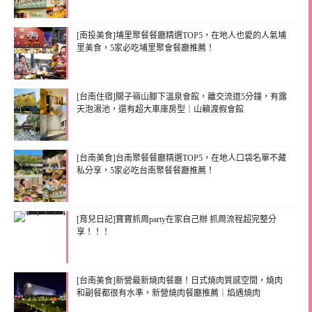
[南投美食]埔里聚餐餐廳精選TOP5，在地人也愛的人氣埔
里美食，5家必吃埔里聚會餐廳推薦！
[台南住宿]關子嶺山腳下溫泉會館，離交流道5分鐘，有露
天泡湯池，還有超大車庫房型｜山籟渡假會館
[台南美食]台南聚餐餐廳精選TOP5，在地人口袋名單不藏
私分享，5家必吃台南聚餐餐廳推薦！
[育兒日記]寶寶抓周party在家自己辦 抓周流程超完整分
享！！！
[台南美食]新營最新燒肉餐廳！日式燒肉質感空間，燒肉
和副餐都很有水準，新營燒肉餐廳推薦｜焰遇燒肉