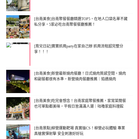
[台南美食]台南聚餐餐廳精選TOP5，在地人口袋名單不藏
私分享，5家必吃台南聚餐餐廳推薦！
[育兒日記]寶寶抓周party在家自己辦 抓周流程超完整分
享！！！
[台南美食]新營最新燒肉餐廳！日式燒肉質感空間，燒肉
和副餐都很有水準，新營燒肉餐廳推薦｜焰遇燒肉
[台南美食]吃完會想念！台南家庭聚餐推薦，家常菜簡餐
也可單點都美味，平假日皆滿滿人潮｜咕嚕家庭料理館
[台南景點]柳營運動靶場 真實版CS！柳營必玩體驗 專業
真槍實彈射擊 安全刺激好好玩