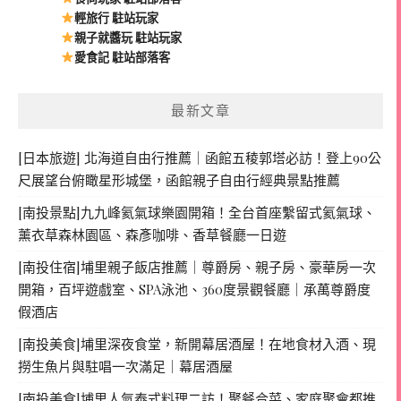
輕旅行 駐站玩家
親子就醬玩 駐站玩家
愛食記 駐站部落客
最新文章
[日本旅遊] 北海道自由行推薦｜函館五稜郭塔必訪！登上90公
尺展望台俯瞰星形城堡，函館親子自由行經典景點推薦
[南投景點]九九峰氦氣球樂園開箱！全台首座繫留式氦氣球、
薰衣草森林園區、森彥咖啡、香草餐廳一日遊
[南投住宿]埔里親子飯店推薦｜尊爵房、親子房、豪華房一次
開箱，百坪遊戲室、SPA泳池、360度景觀餐廳｜承萬尊爵度
假酒店
[南投美食]埔里深夜食堂，新開幕居酒屋！在地食材入酒、現
撈生魚片與駐唱一次滿足｜幕居酒屋
[南投美食]埔里人氣泰式料理二訪！聚餐合菜、家庭聚會都推