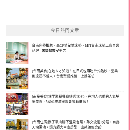
今日熱門文章
台南床墊推薦，高CP值記憶床墊，MIT台南床墊工廠直營
品牌│床墊超市安平店
[台南美食]在地人才知道！在日式包廂吃台式熱炒，營業
到凌晨不趕人，台南聚餐推薦｜上鶴茶坊
[南投美食]埔里聚餐餐廳精選TOP5，在地人也愛的人氣埔
里美食，5家必吃埔里聚會餐廳推薦！
[台南住宿]關子嶺山腳下溫泉會館，離交流道5分鐘，有露
天泡湯池，還有超大車庫房型｜山籟渡假會館