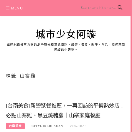
Skip
MENU
to
content
城市少女阿璇
單純紀錄分享喜歡的那些時光和育兒日記，旅遊、美食、親子、生活，歡迎來到
阿璇的小天地。
標籤:
山寨雞
[台南美食]新營聚餐推薦，一再回訪的平價熱炒店！
必點山寨雞、黑豆燒豬腳｜山寨家庭餐廳
台南美食
CITYGIRLRHSUAN
2025-10-15