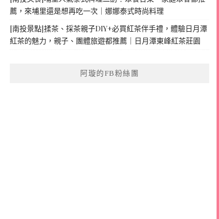
薦，來埔里還是想再吃一次｜娜娜泰式時尚料理
[南投景點]揉茶、採茶親子DIY+必買紅茶伴手禮，體驗日月潭
紅茶的魅力，親子、團體旅遊都推薦｜日月潭東峰紅茶莊園
阿璇的FB粉絲團