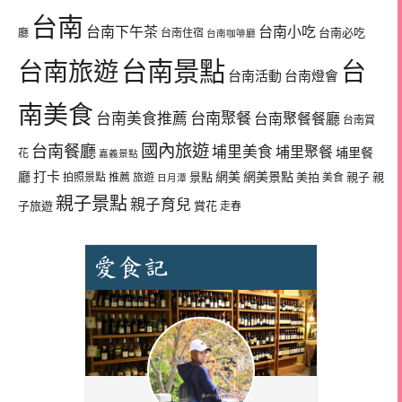
台南
台南下午茶
台南小吃
台南必吃
廳
台南住宿
台南咖啡廳
台南景點
台南旅遊
台
台南活動
台南燈會
南美食
台南美食推薦
台南聚餐
台南聚餐餐廳
台南賞
國內旅遊
台南餐廳
埔里美食
埔里聚餐
埔里餐
花
嘉義景點
廳
打卡
網美
網美景點
景點
美拍
親子
親
拍照景點
推薦
旅遊
美食
日月潭
親子景點
親子育兒
子旅遊
賞花
走春