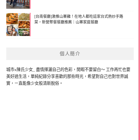
[台南餐廳]激推山寨雞！在地人都吃這家台式熱炒手路
菜，新營聚餐餐廳推薦｜山寨家庭餐廳
個人簡介
城市x陳氏少女_ 盡情揮灑自己的色彩，閒暇不要留白～ 工作再忙也要
美好過生活，單純紀錄分享喜歡的那些時光，希望對自己也對世界誠
實，ㄧ直能像少女般清新脫俗。