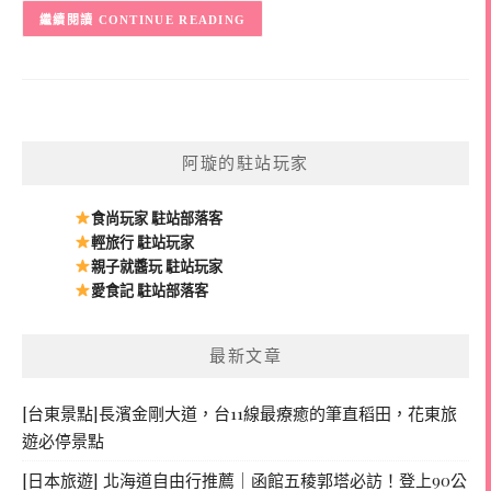
CONTINUE READING
阿璇的駐站玩家
食尚玩家 駐站部落客
輕旅行 駐站玩家
親子就醬玩 駐站玩家
愛食記 駐站部落客
最新文章
[台東景點]長濱金剛大道，台11線最療癒的筆直稻田，花東旅
遊必停景點
[日本旅遊] 北海道自由行推薦｜函館五稜郭塔必訪！登上90公