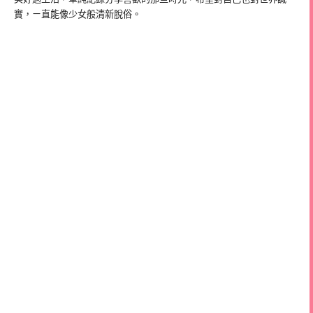
實，ㄧ直能像少女般清新脫俗。