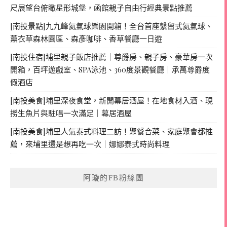
尺展望台俯瞰星形城堡，函館親子自由行經典景點推薦
[南投景點]九九峰氦氣球樂園開箱！全台首座繫留式氦氣球、
薰衣草森林園區、森彥咖啡、香草餐廳一日遊
[南投住宿]埔里親子飯店推薦｜尊爵房、親子房、豪華房一次
開箱，百坪遊戲室、SPA泳池、360度景觀餐廳｜承萬尊爵度
假酒店
[南投美食]埔里深夜食堂，新開幕居酒屋！在地食材入酒、現
撈生魚片與駐唱一次滿足｜幕居酒屋
[南投美食]埔里人氣泰式料理二訪！聚餐合菜、家庭聚會都推
薦，來埔里還是想再吃一次｜娜娜泰式時尚料理
阿璇的FB粉絲團