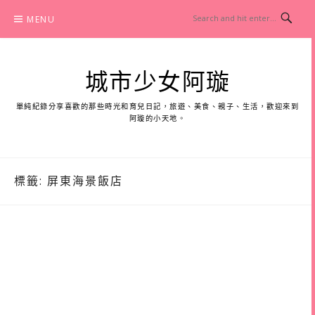
Skip
MENU
to
content
城市少女阿璇
單純紀錄分享喜歡的那些時光和育兒日記，旅遊、美食、親子、生活，歡迎來到
阿璇的小天地。
標籤:
屏東海景飯店