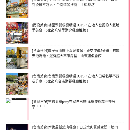
到凌晨不趕人，台南聚餐推薦｜上鶴茶坊
[南投美食]埔里聚餐餐廳精選TOP5，在地人也愛的人氣埔
里美食，5家必吃埔里聚會餐廳推薦！
[台南住宿]關子嶺山腳下溫泉會館，離交流道5分鐘，有露
天泡湯池，還有超大車庫房型｜山籟渡假會館
[台南美食]台南聚餐餐廳精選TOP5，在地人口袋名單不藏
私分享，5家必吃台南聚餐餐廳推薦！
[育兒日記]寶寶抓周party在家自己辦 抓周流程超完整分
享！！！
[台南美食]新營最新燒肉餐廳！日式燒肉質感空間，燒肉