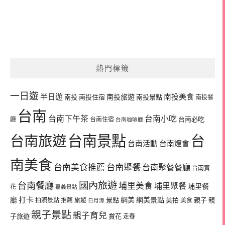
熱門標籤
一日遊
半日遊
南投旅遊
南投美食
南投
南投住宿
南投景點
南投餐
台南
台南下午茶
台南小吃
台南必吃
廳
台南住宿
台南咖啡廳
台南景點
台南旅遊
台
台南活動
台南燈會
南美食
台南美食推薦
台南聚餐
台南聚餐餐廳
台南賞
國內旅遊
台南餐廳
埔里美食
埔里聚餐
埔里餐
花
嘉義景點
廳
打卡
網美
網美景點
景點
美拍
親子
親
拍照景點
推薦
旅遊
美食
日月潭
親子景點
親子育兒
子旅遊
賞花
走春