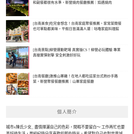
和副餐都很有水準，新營燒肉餐廳推薦｜焰遇燒肉
[台南美食]吃完會想念！台南家庭聚餐推薦，家常菜簡餐
也可單點都美味，平假日皆滿滿人潮｜咕嚕家庭料理館
[台南景點]柳營運動靶場 真實版CS！柳營必玩體驗 專業
真槍實彈射擊 安全刺激好好玩
[台南餐廳]激推山寨雞！在地人都吃這家台式熱炒手路
菜，新營聚餐餐廳推薦｜山寨家庭餐廳
個人簡介
城市x陳氏少女_ 盡情揮灑自己的色彩，閒暇不要留白～ 工作再忙也要
美好過生活，單純紀錄分享喜歡的那些時光，希望對自己也對世界誠