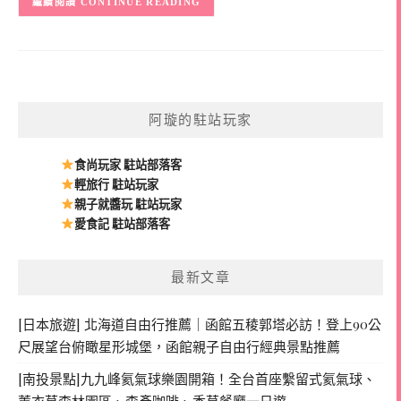
CONTINUE READING
阿璇的駐站玩家
食尚玩家 駐站部落客
輕旅行 駐站玩家
親子就醬玩 駐站玩家
愛食記 駐站部落客
最新文章
[日本旅遊] 北海道自由行推薦｜函館五稜郭塔必訪！登上90公
尺展望台俯瞰星形城堡，函館親子自由行經典景點推薦
[南投景點]九九峰氦氣球樂園開箱！全台首座繫留式氦氣球、
薰衣草森林園區、森彥咖啡、香草餐廳一日遊