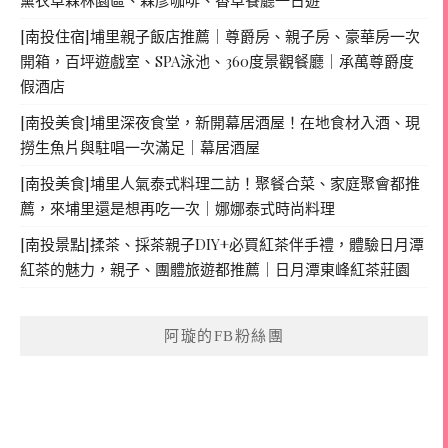
[南投住宿]埔里親子飯店推薦｜尊爵房、親子房、豪華房一次
開箱，百坪遊戲室、SPA泳池、360度景觀餐廳｜承萬尊爵度
假酒店
[南投美食]埔里深夜食堂，新開幕居酒屋！在地食材入酒、現
撈生魚片與駐唱一次滿足｜幕居酒屋
[南投美食]埔里人氣泰式料理二訪！聚餐合菜、家庭聚會都推
薦，來埔里還是想再吃一次｜娜娜泰式時尚料理
[南投景點]揉茶、採茶親子DIY+必買紅茶伴手禮，體驗日月潭
紅茶的魅力，親子、團體旅遊都推薦｜日月潭東峰紅茶莊園
阿璇的FB粉絲團