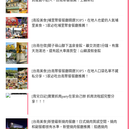
到凌晨不趕人，台南聚餐推薦｜上鶴茶坊
[南投美食]埔里聚餐餐廳精選TOP5，在地人也愛的人氣埔
里美食，5家必吃埔里聚會餐廳推薦！
[台南住宿]關子嶺山腳下溫泉會館，離交流道5分鐘，有露
天泡湯池，還有超大車庫房型｜山籟渡假會館
[台南美食]台南聚餐餐廳精選TOP5，在地人口袋名單不藏
私分享，5家必吃台南聚餐餐廳推薦！
[育兒日記]寶寶抓周party在家自己辦 抓周流程超完整分
享！！！
[台南美食]新營最新燒肉餐廳！日式燒肉質感空間，燒肉
和副餐都很有水準，新營燒肉餐廳推薦｜焰遇燒肉