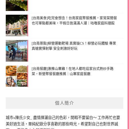
[台南美食]吃完會想念！台南家庭聚餐推薦，家常菜簡餐
也可單點都美味，平假日皆滿滿人潮｜咕嚕家庭料理館
[台南景點]柳營運動靶場 真實版CS！柳營必玩體驗 專業
真槍實彈射擊 安全刺激好好玩
[台南餐廳]激推山寨雞！在地人都吃這家台式熱炒手路
菜，新營聚餐餐廳推薦｜山寨家庭餐廳
個人簡介
城市x陳氏少女_ 盡情揮灑自己的色彩，閒暇不要留白～ 工作再忙也要
美好過生活，單純紀錄分享喜歡的那些時光，希望對自己也對世界誠