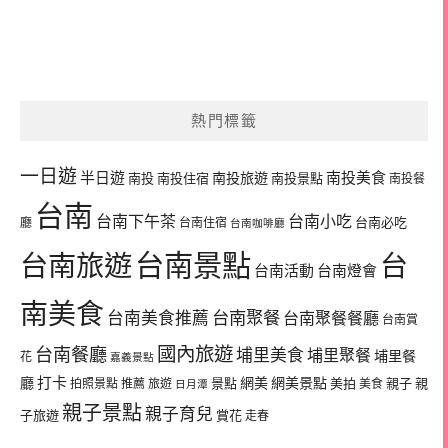
熱門標籤
一日遊
半日遊
南投旅遊
南投美食
南投
南投住宿
南投景點
南投餐
台南
台南下午茶
台南小吃
台南必吃
廳
台南住宿
台南咖啡廳
台南景點
台南旅遊
台
台南活動
台南燈會
南美食
台南美食推薦
台南聚餐
台南聚餐餐廳
台南賞
國內旅遊
台南餐廳
埔里美食
埔里聚餐
埔里餐
花
嘉義景點
廳
打卡
網美
網美景點
景點
美拍
親子
親
拍照景點
推薦
旅遊
美食
日月潭
親子景點
親子育兒
子旅遊
賞花
走春