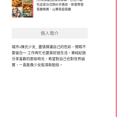
[台南餐廳]激推山寨雞！在地人都
吃這家台式熱炒手路菜，新營聚餐
餐廳推薦｜山寨家庭餐廳
個人簡介
城市x陳氏少女_ 盡情揮灑自己的色彩，閒暇不
要留白～ 工作再忙也要美好過生活，單純紀錄
分享喜歡的那些時光，希望對自己也對世界誠
實，ㄧ直能像少女般清新脫俗。