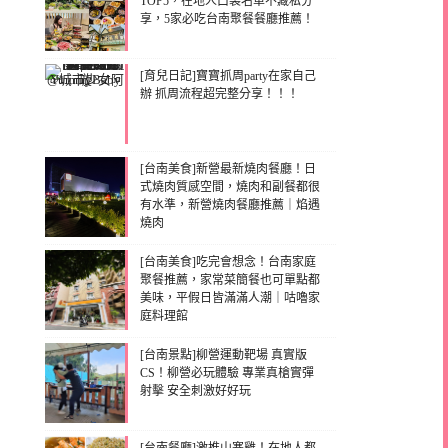
TOP5，在地人口袋名單不藏私分
享，5家必吃台南聚餐餐廳推薦！
[育兒日記]寶寶抓周party在家自己
辦 抓周流程超完整分享！！！
[台南美食]新營最新燒肉餐廳！日
式燒肉質感空間，燒肉和副餐都很
有水準，新營燒肉餐廳推薦｜焰遇
燒肉
[台南美食]吃完會想念！台南家庭
聚餐推薦，家常菜簡餐也可單點都
美味，平假日皆滿滿人潮｜咕嚕家
庭料理館
[台南景點]柳營運動靶場 真實版
CS！柳營必玩體驗 專業真槍實彈
射擊 安全刺激好好玩