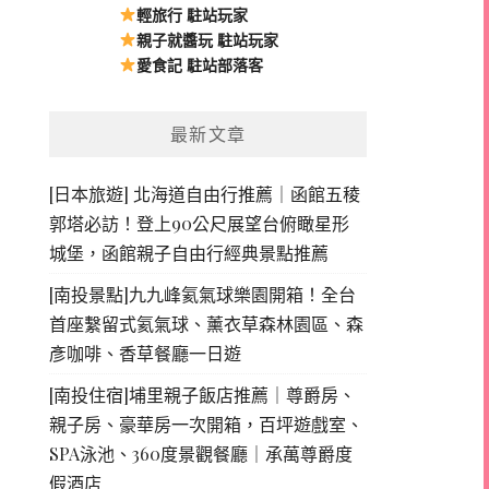
輕旅行 駐站玩家
親子就醬玩 駐站玩家
愛食記 駐站部落客
最新文章
[日本旅遊] 北海道自由行推薦｜函館五稜
郭塔必訪！登上90公尺展望台俯瞰星形
城堡，函館親子自由行經典景點推薦
[南投景點]九九峰氦氣球樂園開箱！全台
首座繫留式氦氣球、薰衣草森林園區、森
彥咖啡、香草餐廳一日遊
[南投住宿]埔里親子飯店推薦｜尊爵房、
親子房、豪華房一次開箱，百坪遊戲室、
SPA泳池、360度景觀餐廳｜承萬尊爵度
假酒店