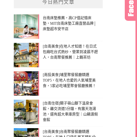
今日熱門文章
台南床墊推薦，高CP值記憶床
墊，MIT台南床墊工廠直營品牌│
床墊超市安平店
[台南美食]在地人才知道！在日式
包廂吃台式熱炒，營業到凌晨不趕
人，台南聚餐推薦｜上鶴茶坊
[南投美食]埔里聚餐餐廳精選
TOP5，在地人也愛的人氣埔里美
食，5家必吃埔里聚會餐廳推薦！
[台南住宿]關子嶺山腳下溫泉會
館，離交流道5分鐘，有露天泡湯
池，還有超大車庫房型｜山籟渡假
會館
[台南美食]台南聚餐餐廳精選