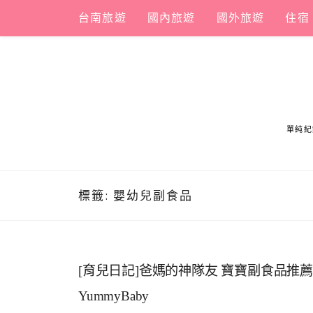
Skip
台南旅遊
國內旅遊
國外旅遊
住宿
to
content
單純紀
標籤:
嬰幼兒副食品
[育兒日記]爸媽的神隊友 寶寶副食品推
YummyBaby