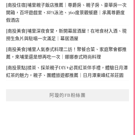
[南投住宿]埔里親子飯店推薦｜尊爵房、親子房、豪華房一次
開箱，百坪遊戲室、SPA泳池、360度景觀餐廳｜承萬尊爵度
假酒店
[南投美食]埔里深夜食堂，新開幕居酒屋！在地食材入酒、現
撈生魚片與駐唱一次滿足｜幕居酒屋
[南投美食]埔里人氣泰式料理二訪！聚餐合菜、家庭聚會都推
薦，來埔里還是想再吃一次｜娜娜泰式時尚料理
[南投景點]揉茶、採茶親子DIY+必買紅茶伴手禮，體驗日月潭
紅茶的魅力，親子、團體旅遊都推薦｜日月潭東峰紅茶莊園
阿璇的FB粉絲團