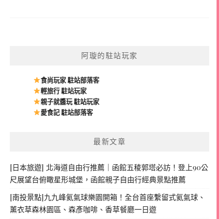
阿璇的駐站玩家
食尚玩家 駐站部落客
輕旅行 駐站玩家
親子就醬玩 駐站玩家
愛食記 駐站部落客
最新文章
[日本旅遊] 北海道自由行推薦｜函館五稜郭塔必訪！登上90公
尺展望台俯瞰星形城堡，函館親子自由行經典景點推薦
[南投景點]九九峰氦氣球樂園開箱！全台首座繫留式氦氣球、
薰衣草森林園區、森彥咖啡、香草餐廳一日遊