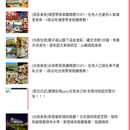
[南投美食]埔里聚餐餐廳精選TOP5，在地人也愛的人氣埔
里美食，5家必吃埔里聚會餐廳推薦！
[台南住宿]關子嶺山腳下溫泉會館，離交流道5分鐘，有露
天泡湯池，還有超大車庫房型｜山籟渡假會館
[台南美食]台南聚餐餐廳精選TOP5，在地人口袋名單不藏
私分享，5家必吃台南聚餐餐廳推薦！
[育兒日記]寶寶抓周party在家自己辦 抓周流程超完整分
享！！！
[台南美食]新營最新燒肉餐廳！日式燒肉質感空間，燒肉
和副餐都很有水準，新營燒肉餐廳推薦｜焰遇燒肉