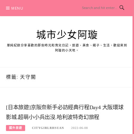
Skip
MENU
to
content
城市少女阿璇
單純紀錄分享喜歡的那些時光和育兒日記，旅遊、美食、親子、生活，歡迎來到
阿璇的小天地。
標籤:
天守閣
[日本旅遊]京阪奈新手必訪經典行程Day4 大阪環球
影城.超萌小小兵出沒.哈利波特奇幻旅程
國外旅遊
CITYGIRLRHSUAN
2022-06-08