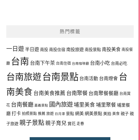
熱門標籤
一日遊
半日遊
南投旅遊
南投美食
南投
南投住宿
南投景點
南投餐
台南
台南下午茶
台南小吃
台南必吃
廳
台南住宿
台南咖啡廳
台南景點
台南旅遊
台
台南活動
台南燈會
南美食
台南美食推薦
台南聚餐
台南聚餐餐廳
台南賞
國內旅遊
台南餐廳
埔里美食
埔里聚餐
埔里餐
花
嘉義景點
廳
打卡
網美
網美景點
景點
美拍
親子
親
拍照景點
推薦
旅遊
美食
日月潭
親子景點
親子育兒
子旅遊
賞花
走春