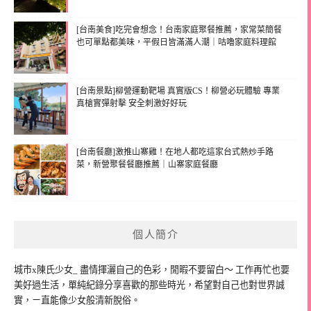
[台南美食]吃完會想念！台南家庭聚餐推薦，家常菜簡餐
也可單點都美味，平假日皆滿滿人潮｜咕嚕家庭料理館
[台南景點]柳營運動靶場 真實版CS！柳營必玩體驗 專業
真槍實彈射擊 安全刺激好好玩
[台南餐廳]激推山寨雞！在地人都吃這家台式熱炒手路
菜，新營聚餐餐廳推薦｜山寨家庭餐廳
個人簡介
城市x陳氏少女_ 盡情揮灑自己的色彩，閒暇不要留白～ 工作再忙也要
美好過生活，單純紀錄分享喜歡的那些時光，希望對自己也對世界誠
實，ㄧ直能像少女般清新脫俗。