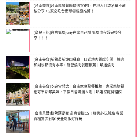
[台南美食]台南聚餐餐廳精選TOP5，在地人口袋名單不藏
私分享，5家必吃台南聚餐餐廳推薦！
[育兒日記]寶寶抓周party在家自己辦 抓周流程超完整分
享！！！
[台南美食]新營最新燒肉餐廳！日式燒肉質感空間，燒肉
和副餐都很有水準，新營燒肉餐廳推薦｜焰遇燒肉
[台南美食]吃完會想念！台南家庭聚餐推薦，家常菜簡餐
也可單點都美味，平假日皆滿滿人潮｜咕嚕家庭料理館
[台南景點]柳營運動靶場 真實版CS！柳營必玩體驗 專業
真槍實彈射擊 安全刺激好好玩