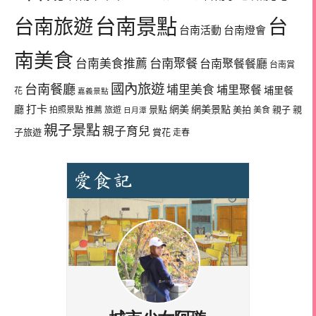
台南景點
台南旅遊
台
台南活動
台南燈會
南美食
台南美食推薦
台南聚餐
台南聚餐餐廳
台南賞
國內旅遊
台南餐廳
埔里美食
埔里聚餐
埔里餐
花
嘉義景點
廳
打卡
網美
網美景點
景點
美拍
親子
親
拍照景點
推薦
旅遊
美食
日月潭
親子景點
親子育兒
子旅遊
賞花
走春