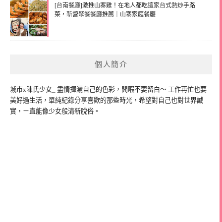
[台南餐廳]激推山寨雞！在地人都吃這家台式熱炒手路
菜，新營聚餐餐廳推薦｜山寨家庭餐廳
個人簡介
城市x陳氏少女_ 盡情揮灑自己的色彩，閒暇不要留白～ 工作再忙也要
美好過生活，單純紀錄分享喜歡的那些時光，希望對自己也對世界誠
實，ㄧ直能像少女般清新脫俗。