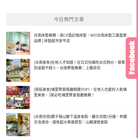
今日熱門文章
台南床墊推薦，高CP值記憶床墊，MIT台南床墊工廠直營
品牌│床墊超市安平店
[台南美食]在地人才知道！在日式包廂吃台式熱炒，營業
到凌晨不趕人，台南聚餐推薦｜上鶴茶坊
[南投美食]埔里聚餐餐廳精選TOP5，在地人也愛的人氣埔
里美食，5家必吃埔里聚會餐廳推薦！
[台南住宿]關子嶺山腳下溫泉會館，離交流道5分鐘，有露
天泡湯池，還有超大車庫房型｜山籟渡假會館