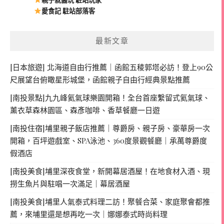
親子就醬玩 駐站玩家
愛食記 駐站部落客
最新文章
[日本旅遊] 北海道自由行推薦｜函館五稜郭塔必訪！登上90公
尺展望台俯瞰星形城堡，函館親子自由行經典景點推薦
[南投景點]九九峰氦氣球樂園開箱！全台首座繫留式氦氣球、
薰衣草森林園區、森彥咖啡、香草餐廳一日遊
[南投住宿]埔里親子飯店推薦｜尊爵房、親子房、豪華房一次
開箱，百坪遊戲室、SPA泳池、360度景觀餐廳｜承萬尊爵度
假酒店
[南投美食]埔里深夜食堂，新開幕居酒屋！在地食材入酒、現
撈生魚片與駐唱一次滿足｜幕居酒屋
[南投美食]埔里人氣泰式料理二訪！聚餐合菜、家庭聚會都推
薦，來埔里還是想再吃一次｜娜娜泰式時尚料理