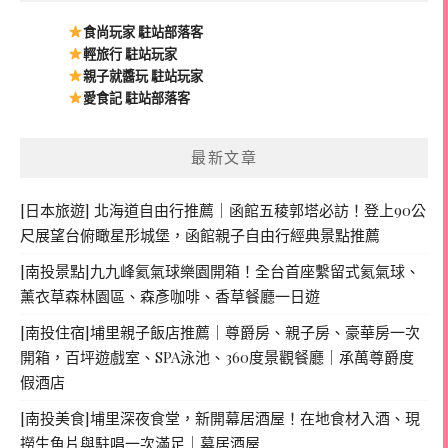
食尚玩家 駐站部落客
輕旅行 駐站玩家
親子就醬玩 駐站玩家
愛食記 駐站部落客
最新文章
[日本旅遊] 北海道自由行推薦｜函館五稜郭塔必訪！登上90公
尺展望台俯瞰星形城堡，函館親子自由行經典景點推薦
[南投景點]九九峰氦氣球樂園開箱！全台首座繫留式氦氣球、
薰衣草森林園區、森彥咖啡、香草餐廳一日遊
[南投住宿]埔里親子飯店推薦｜尊爵房、親子房、豪華房一次
開箱，百坪遊戲室、SPA泳池、360度景觀餐廳｜承萬尊爵度
假酒店
[南投美食]埔里深夜食堂，新開幕居酒屋！在地食材入酒、現
撈生魚片與駐唱一次滿足｜幕居酒屋