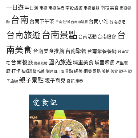
一日遊
半日遊
南投旅遊
南投美食
南投
南投住宿
南投景點
南投餐
台南
台南下午茶
台南小吃
台南必吃
廳
台南住宿
台南咖啡廳
台南景點
台南旅遊
台
台南活動
台南燈會
南美食
台南美食推薦
台南聚餐
台南聚餐餐廳
台南賞
國內旅遊
台南餐廳
埔里美食
埔里聚餐
埔里餐
花
嘉義景點
廳
打卡
網美
網美景點
景點
美拍
親子
親
拍照景點
推薦
旅遊
美食
日月潭
親子景點
親子育兒
子旅遊
賞花
走春