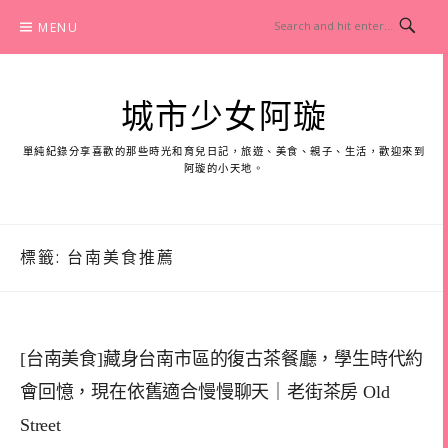
Skip
MENU
to
content
城市少女阿璇
單純紀錄分享喜歡的那些時光和育兒日記，旅遊、美食、親子、生活，歡迎來到
阿璇的小天地。
標籤:
台南美食推薦
[台南美食]藏身台南市區的復古茶餐廳，學生時代約
會回憶，現在依舊適合慢慢聊天｜老街茶房 Old
Street