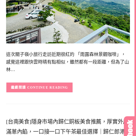
這次關子嶺小旅行走訪近期很紅的 「雨露森林景觀咖啡」，
感覺這裡跟快雲時晴有點相似，雖然都有一段距離，但為了山
林…
CONTINUE READING
[台南美食]隱身市場內歸仁銅板美食推薦，厚實外皮
滿蔥內餡，一口接一口下午茶最佳選擇｜歸仁郎港