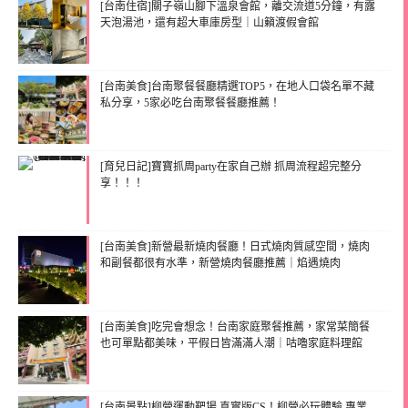
[台南住宿]關子嶺山腳下溫泉會館，離交流道5分鐘，有露
天泡湯池，還有超大車庫房型｜山籟渡假會館
[台南美食]台南聚餐餐廳精選TOP5，在地人口袋名單不藏
私分享，5家必吃台南聚餐餐廳推薦！
[育兒日記]寶寶抓周party在家自己辦 抓周流程超完整分
享！！！
[台南美食]新營最新燒肉餐廳！日式燒肉質感空間，燒肉
和副餐都很有水準，新營燒肉餐廳推薦｜焰遇燒肉
[台南美食]吃完會想念！台南家庭聚餐推薦，家常菜簡餐
也可單點都美味，平假日皆滿滿人潮｜咕嚕家庭料理館
[台南景點]柳營運動靶場 真實版CS！柳營必玩體驗 專業