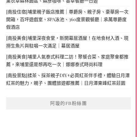
薰衣草森林園區、森彥咖啡、香草餐廳一日遊
[南投住宿]埔里親子飯店推薦｜尊爵房、親子房、豪華房一次
開箱，百坪遊戲室、SPA泳池、360度景觀餐廳｜承萬尊爵度
假酒店
[南投美食]埔里深夜食堂，新開幕居酒屋！在地食材入酒、現
撈生魚片與駐唱一次滿足｜幕居酒屋
[南投美食]埔里人氣泰式料理二訪！聚餐合菜、家庭聚會都推
薦，來埔里還是想再吃一次｜娜娜泰式時尚料理
[南投景點]揉茶、採茶親子DIY+必買紅茶伴手禮，體驗日月潭
紅茶的魅力，親子、團體旅遊都推薦｜日月潭東峰紅茶莊園
阿璇的FB粉絲團