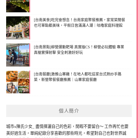
[台南美食]吃完會想念！台南家庭聚餐推薦，家常菜簡餐
也可單點都美味，平假日皆滿滿人潮｜咕嚕家庭料理館
[台南景點]柳營運動靶場 真實版CS！柳營必玩體驗 專業
真槍實彈射擊 安全刺激好好玩
[台南餐廳]激推山寨雞！在地人都吃這家台式熱炒手路
菜，新營聚餐餐廳推薦｜山寨家庭餐廳
個人簡介
城市x陳氏少女_ 盡情揮灑自己的色彩，閒暇不要留白～ 工作再忙也要
美好過生活，單純紀錄分享喜歡的那些時光，希望對自己也對世界誠