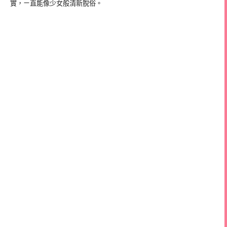
實，ㄧ直能像少女般清新脫俗。