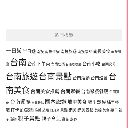
熱門標籤
一日遊
半日遊
南投旅遊
南投美食
南投
南投住宿
南投景點
南投餐
台南
台南下午茶
台南小吃
台南必吃
廳
台南住宿
台南咖啡廳
台南景點
台南旅遊
台
台南活動
台南燈會
南美食
台南美食推薦
台南聚餐
台南聚餐餐廳
台南賞
國內旅遊
台南餐廳
埔里美食
埔里聚餐
埔里餐
花
嘉義景點
廳
打卡
網美
網美景點
景點
美拍
親子
親
拍照景點
推薦
旅遊
美食
日月潭
親子景點
親子育兒
子旅遊
賞花
走春