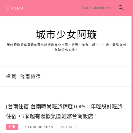
Skip
MENU
to
content
城市少女阿璇
單純紀錄分享喜歡的那些時光和育兒日記，旅遊、美食、親子、生活，歡迎來到
阿璇的小天地。
標籤:
台南旅宿
[台南住宿]台南時尚輕旅精選TOP5，年輕設計輕旅
住宿，5家超有渡假氛圍輕旅台南飯店！
住宿
CTGIRLRHSUAN
2024-08-17