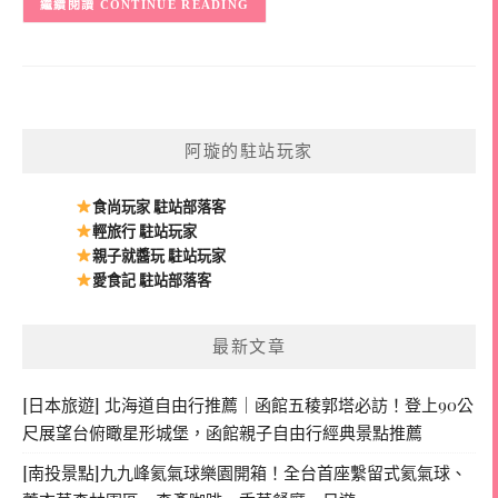
CONTINUE READING
阿璇的駐站玩家
食尚玩家 駐站部落客
輕旅行 駐站玩家
親子就醬玩 駐站玩家
愛食記 駐站部落客
最新文章
[日本旅遊] 北海道自由行推薦｜函館五稜郭塔必訪！登上90公
尺展望台俯瞰星形城堡，函館親子自由行經典景點推薦
[南投景點]九九峰氦氣球樂園開箱！全台首座繫留式氦氣球、