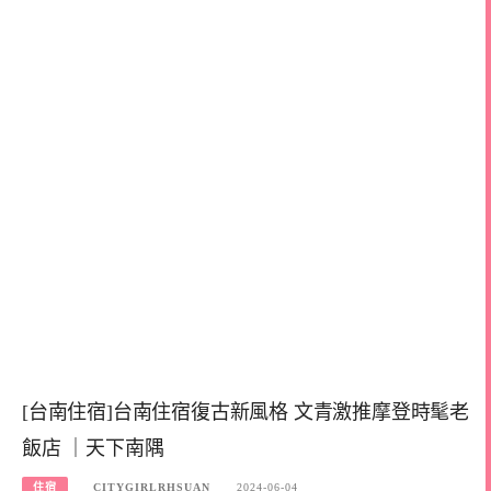
[台南住宿]台南住宿復古新風格 文青激推摩登時髦老
飯店 ｜天下南隅
住宿
CITYGIRLRHSUAN
2024-06-04