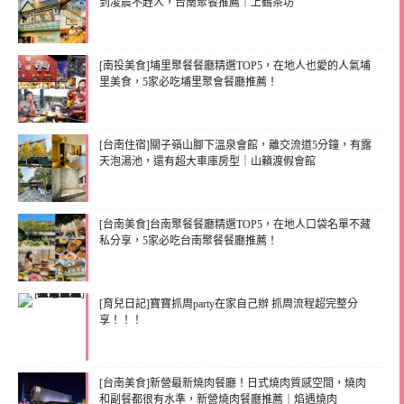
到凌晨不趕人，台南聚餐推薦｜上鶴茶坊
[南投美食]埔里聚餐餐廳精選TOP5，在地人也愛的人氣埔
里美食，5家必吃埔里聚會餐廳推薦！
[台南住宿]關子嶺山腳下溫泉會館，離交流道5分鐘，有露
天泡湯池，還有超大車庫房型｜山籟渡假會館
[台南美食]台南聚餐餐廳精選TOP5，在地人口袋名單不藏
私分享，5家必吃台南聚餐餐廳推薦！
[育兒日記]寶寶抓周party在家自己辦 抓周流程超完整分
享！！！
[台南美食]新營最新燒肉餐廳！日式燒肉質感空間，燒肉
和副餐都很有水準，新營燒肉餐廳推薦｜焰遇燒肉