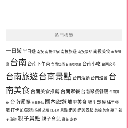
熱門標籤
一日遊
半日遊
南投旅遊
南投美食
南投
南投住宿
南投景點
南投餐
台南
台南下午茶
台南小吃
台南必吃
廳
台南住宿
台南咖啡廳
台南景點
台南旅遊
台
台南活動
台南燈會
南美食
台南美食推薦
台南聚餐
台南聚餐餐廳
台南賞
國內旅遊
台南餐廳
埔里美食
埔里聚餐
埔里餐
花
嘉義景點
廳
打卡
網美
網美景點
景點
美拍
親子
親
拍照景點
推薦
旅遊
美食
日月潭
親子景點
親子育兒
子旅遊
賞花
走春