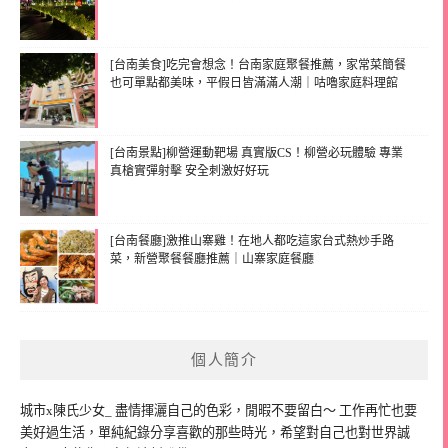
[台南美食]吃完會想念！台南家庭聚餐推薦，家常菜簡餐
也可單點都美味，平假日皆滿滿人潮｜咕嚕家庭料理館
[台南景點]柳營運動靶場 真實版CS！柳營必玩體驗 專業
真槍實彈射擊 安全刺激好好玩
[台南餐廳]激推山寨雞！在地人都吃這家台式熱炒手路
菜，新營聚餐餐廳推薦｜山寨家庭餐廳
個人簡介
城市x陳氏少女_ 盡情揮灑自己的色彩，閒暇不要留白～ 工作再忙也要
美好過生活，單純紀錄分享喜歡的那些時光，希望對自己也對世界誠