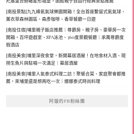
尺展望台俯瞰星形城堡，函館親子自由行經典景點推薦
[南投景點]九九峰氦氣球樂園開箱！全台首座繫留式氦氣球、
薰衣草森林園區、森彥咖啡、香草餐廳一日遊
[南投住宿]埔里親子飯店推薦｜尊爵房、親子房、豪華房一次
開箱，百坪遊戲室、SPA泳池、360度景觀餐廳｜承萬尊爵度
假酒店
[南投美食]埔里深夜食堂，新開幕居酒屋！在地食材入酒、現
撈生魚片與駐唱一次滿足｜幕居酒屋
[南投美食]埔里人氣泰式料理二訪！聚餐合菜、家庭聚會都推
薦，來埔里還是想再吃一次｜娜娜泰式時尚料理
阿璇的FB粉絲團