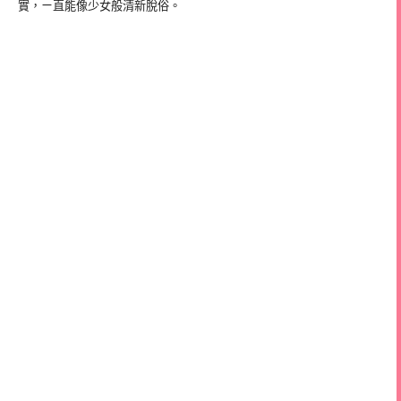
實，ㄧ直能像少女般清新脫俗。