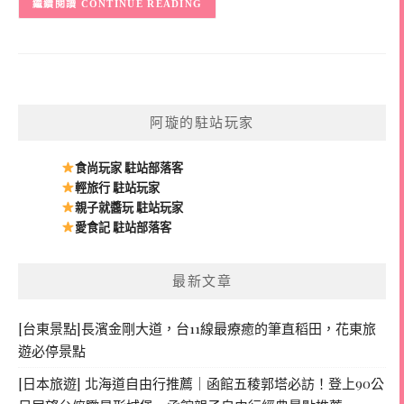
CONTINUE READING
阿璇的駐站玩家
食尚玩家 駐站部落客
輕旅行 駐站玩家
親子就醬玩 駐站玩家
愛食記 駐站部落客
最新文章
[台東景點]長濱金剛大道，台11線最療癒的筆直稻田，花東旅
遊必停景點
[日本旅遊] 北海道自由行推薦｜函館五稜郭塔必訪！登上90公