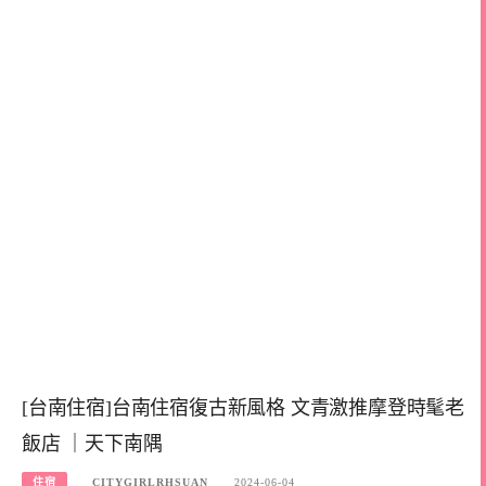
[台南住宿]台南住宿復古新風格 文青激推摩登時髦老
飯店 ｜天下南隅
住宿
CITYGIRLRHSUAN
2024-06-04