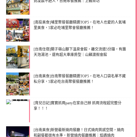
到凌晨不趕人，台南聚餐推薦｜上鶴茶坊
[南投美食]埔里聚餐餐廳精選TOP5，在地人也愛的人氣埔
里美食，5家必吃埔里聚會餐廳推薦！
[台南住宿]關子嶺山腳下溫泉會館，離交流道5分鐘，有露
天泡湯池，還有超大車庫房型｜山籟渡假會館
[台南美食]台南聚餐餐廳精選TOP5，在地人口袋名單不藏
私分享，5家必吃台南聚餐餐廳推薦！
[育兒日記]寶寶抓周party在家自己辦 抓周流程超完整分
享！！！
[台南美食]新營最新燒肉餐廳！日式燒肉質感空間，燒肉
和副餐都很有水準，新營燒肉餐廳推薦｜焰遇燒肉