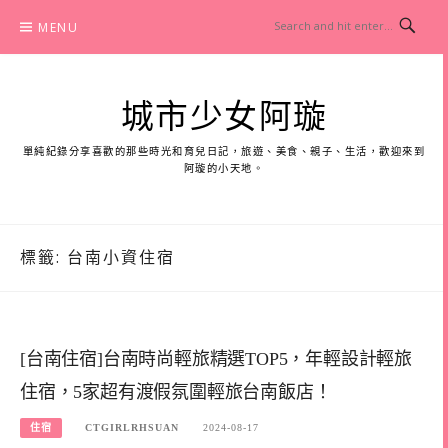
Skip
MENU
to
content
城市少女阿璇
單純紀錄分享喜歡的那些時光和育兒日記，旅遊、美食、親子、生活，歡迎來到
阿璇的小天地。
標籤:
台南小資住宿
[台南住宿]台南時尚輕旅精選TOP5，年輕設計輕旅
住宿，5家超有渡假氛圍輕旅台南飯店！
住宿
CTGIRLRHSUAN
2024-08-17