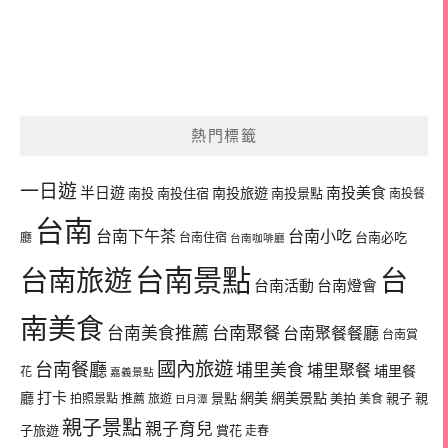
熱門標籤
一日遊
半日遊
南投旅遊
南投美食
南投
南投住宿
南投景點
南投餐
台南
台南下午茶
台南小吃
台南必吃
廳
台南住宿
台南咖啡廳
台南景點
台南旅遊
台
台南活動
台南燈會
南美食
台南美食推薦
台南聚餐
台南聚餐餐廳
台南賞
國內旅遊
台南餐廳
埔里美食
埔里聚餐
埔里餐
花
嘉義景點
廳
打卡
網美
網美景點
景點
美拍
親子
親
拍照景點
推薦
旅遊
美食
日月潭
親子景點
親子育兒
子旅遊
賞花
走春