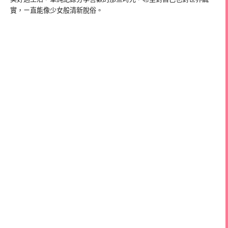
實，ㄧ直能像少女般清新脫俗。