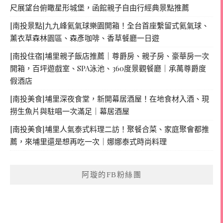
尺展望台俯瞰星形城堡，函館親子自由行經典景點推薦
[南投景點]九九峰氦氣球樂園開箱！全台首座繫留式氦氣球、
薰衣草森林園區、森彥咖啡、香草餐廳一日遊
[南投住宿]埔里親子飯店推薦｜尊爵房、親子房、豪華房一次
開箱，百坪遊戲室、SPA泳池、360度景觀餐廳｜承萬尊爵度
假酒店
[南投美食]埔里深夜食堂，新開幕居酒屋！在地食材入酒、現
撈生魚片與駐唱一次滿足｜幕居酒屋
[南投美食]埔里人氣泰式料理二訪！聚餐合菜、家庭聚會都推
薦，來埔里還是想再吃一次｜娜娜泰式時尚料理
阿璇的FB粉絲團