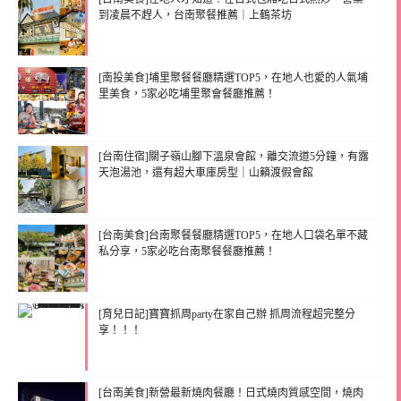
到凌晨不趕人，台南聚餐推薦｜上鶴茶坊
[南投美食]埔里聚餐餐廳精選TOP5，在地人也愛的人氣埔
里美食，5家必吃埔里聚會餐廳推薦！
[台南住宿]關子嶺山腳下溫泉會館，離交流道5分鐘，有露
天泡湯池，還有超大車庫房型｜山籟渡假會館
[台南美食]台南聚餐餐廳精選TOP5，在地人口袋名單不藏
私分享，5家必吃台南聚餐餐廳推薦！
[育兒日記]寶寶抓周party在家自己辦 抓周流程超完整分
享！！！
[台南美食]新營最新燒肉餐廳！日式燒肉質感空間，燒肉