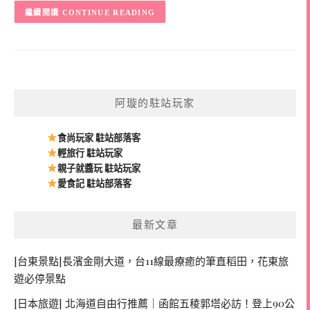
CONTINUE READING
阿璇的駐站玩家
食尚玩家 駐站部落客
輕旅行 駐站玩家
親子就醬玩 駐站玩家
愛食記 駐站部落客
最新文章
[台東景點]長濱金剛大道，台11線最療癒的筆直稻田，花東旅
遊必停景點
[日本旅遊] 北海道自由行推薦｜函館五稜郭塔必訪！登上90公