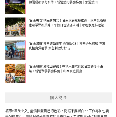
和副餐都很有水準，新營燒肉餐廳推薦｜焰遇燒肉
[台南美食]吃完會想念！台南家庭聚餐推薦，家常菜簡餐
也可單點都美味，平假日皆滿滿人潮｜咕嚕家庭料理館
[台南景點]柳營運動靶場 真實版CS！柳營必玩體驗 專業
真槍實彈射擊 安全刺激好好玩
[台南餐廳]激推山寨雞！在地人都吃這家台式熱炒手路
菜，新營聚餐餐廳推薦｜山寨家庭餐廳
個人簡介
城市x陳氏少女_ 盡情揮灑自己的色彩，閒暇不要留白～ 工作再忙也要
美好過生活，單純紀錄分享喜歡的那些時光，希望對自己也對世界誠