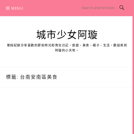
Skip
MENU
to
content
城市少女阿璇
單純紀錄分享喜歡的那些時光和育兒日記，旅遊、美食、親子、生活，歡迎來到
阿璇的小天地。
標籤:
台南安南區美食