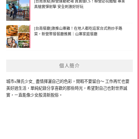
[台南景點]柳營運動靶場 真實版CS！柳營必玩體驗 專業
真槍實彈射擊 安全刺激好好玩
[台南餐廳]激推山寨雞！在地人都吃這家台式熱炒手路
菜，新營聚餐餐廳推薦｜山寨家庭餐廳
個人簡介
城市x陳氏少女_ 盡情揮灑自己的色彩，閒暇不要留白～ 工作再忙也要
美好過生活，單純紀錄分享喜歡的那些時光，希望對自己也對世界誠
實，ㄧ直能像少女般清新脫俗。