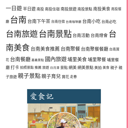
一日遊
半日遊
南投旅遊
南投美食
南投
南投住宿
南投景點
南投餐
台南
台南下午茶
台南小吃
台南必吃
廳
台南住宿
台南咖啡廳
台南景點
台南旅遊
台
台南活動
台南燈會
南美食
台南美食推薦
台南聚餐
台南聚餐餐廳
台南賞
國內旅遊
台南餐廳
埔里美食
埔里聚餐
埔里餐
花
嘉義景點
廳
打卡
網美
網美景點
景點
美拍
親子
親
拍照景點
推薦
旅遊
美食
日月潭
親子景點
親子育兒
子旅遊
賞花
走春