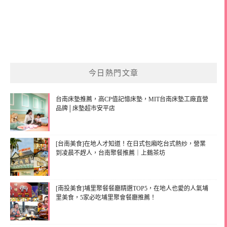
今日熱門文章
台南床墊推薦，高CP值記憶床墊，MIT台南床墊工廠直營
品牌│床墊超市安平店
[台南美食]在地人才知道！在日式包廂吃台式熱炒，營業
到凌晨不趕人，台南聚餐推薦｜上鶴茶坊
[南投美食]埔里聚餐餐廳精選TOP5，在地人也愛的人氣埔
里美食，5家必吃埔里聚會餐廳推薦！