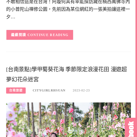
不敢相信這是在台灣！阿璇何其有幸能探訪藏在楠西萬佛寺內
的小普陀山禪修公園，先前因為某位網紅的一張美拍讓這裡一
夕…
CONTINUE READING
[台南景點]學甲蜀葵花海 季節限定浪漫花田 漫遊超
夢幻花朵迷宮
台南旅遊
CITYGIRLRHSUAN
2023-02-23