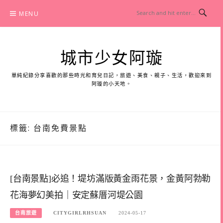
Skip
MENU
to
content
城市少女阿璇
單純紀錄分享喜歡的那些時光和育兒日記，旅遊、美食、親子、生活，歡迎來到
阿璇的小天地。
標籤:
台南免費景點
[台南景點]必追！堤坊滿版黃金雨花景，金黃阿勃勒
花海夢幻美拍｜安定蘇厝河堤公園
台南旅遊
CITYGIRLRHSUAN
2024-05-17