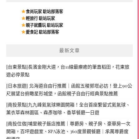
食尚玩家 駐站部落客
輕旅行 駐站玩家
親子就醬玩 駐站玩家
愛食記 駐站部落客
最新文章
[台東景點]長濱金剛大道，台11線最療癒的筆直稻田，花東旅
遊必停景點
[日本旅遊] 北海道自由行推薦｜函館五稜郭塔必訪！登上90公
尺展望台俯瞰星形城堡，函館親子自由行經典景點推薦
[南投景點]九九峰氦氣球樂園開箱！全台首座繫留式氦氣球、
薰衣草森林園區、森彥咖啡、香草餐廳一日遊
[南投住宿]埔里親子飯店推薦｜尊爵房、親子房、豪華房一次
開箱，百坪遊戲室、SPA泳池、360度景觀餐廳｜承萬尊爵度