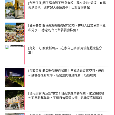
[台南住宿]關子嶺山腳下溫泉會館，離交流道5分鐘，有露
天泡湯池，還有超大車庫房型｜山籟渡假會館
[台南美食]台南聚餐餐廳精選TOP5，在地人口袋名單不藏
私分享，5家必吃台南聚餐餐廳推薦！
[育兒日記]寶寶抓周party在家自己辦 抓周流程超完整分
享！！！
[台南美食]新營最新燒肉餐廳！日式燒肉質感空間，燒肉
和副餐都很有水準，新營燒肉餐廳推薦｜焰遇燒肉
[台南美食]吃完會想念！台南家庭聚餐推薦，家常菜簡餐
也可單點都美味，平假日皆滿滿人潮｜咕嚕家庭料理館