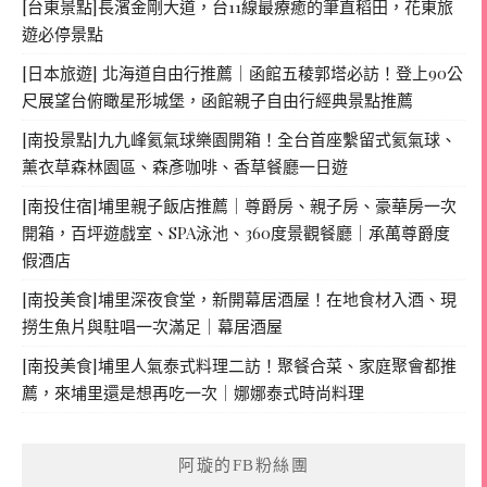
[台東景點]長濱金剛大道，台11線最療癒的筆直稻田，花東旅
遊必停景點
[日本旅遊] 北海道自由行推薦｜函館五稜郭塔必訪！登上90公
尺展望台俯瞰星形城堡，函館親子自由行經典景點推薦
[南投景點]九九峰氦氣球樂園開箱！全台首座繫留式氦氣球、
薰衣草森林園區、森彥咖啡、香草餐廳一日遊
[南投住宿]埔里親子飯店推薦｜尊爵房、親子房、豪華房一次
開箱，百坪遊戲室、SPA泳池、360度景觀餐廳｜承萬尊爵度
假酒店
[南投美食]埔里深夜食堂，新開幕居酒屋！在地食材入酒、現
撈生魚片與駐唱一次滿足｜幕居酒屋
[南投美食]埔里人氣泰式料理二訪！聚餐合菜、家庭聚會都推
薦，來埔里還是想再吃一次｜娜娜泰式時尚料理
阿璇的FB粉絲團