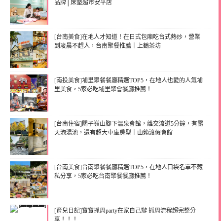
品牌│床墊超市安平店
[台南美食]在地人才知道！在日式包廂吃台式熱炒，營業
到凌晨不趕人，台南聚餐推薦｜上鶴茶坊
[南投美食]埔里聚餐餐廳精選TOP5，在地人也愛的人氣埔
里美食，5家必吃埔里聚會餐廳推薦！
[台南住宿]關子嶺山腳下溫泉會館，離交流道5分鐘，有露
天泡湯池，還有超大車庫房型｜山籟渡假會館
[台南美食]台南聚餐餐廳精選TOP5，在地人口袋名單不藏
私分享，5家必吃台南聚餐餐廳推薦！
[育兒日記]寶寶抓周party在家自己辦 抓周流程超完整分
享！！！