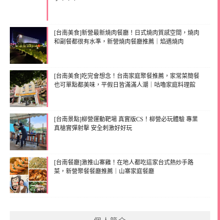
[台南美食]新營最新燒肉餐廳！日式燒肉質感空間，燒肉
和副餐都很有水準，新營燒肉餐廳推薦｜焰遇燒肉
[台南美食]吃完會想念！台南家庭聚餐推薦，家常菜簡餐
也可單點都美味，平假日皆滿滿人潮｜咕嚕家庭料理館
[台南景點]柳營運動靶場 真實版CS！柳營必玩體驗 專業
真槍實彈射擊 安全刺激好好玩
[台南餐廳]激推山寨雞！在地人都吃這家台式熱炒手路
菜，新營聚餐餐廳推薦｜山寨家庭餐廳