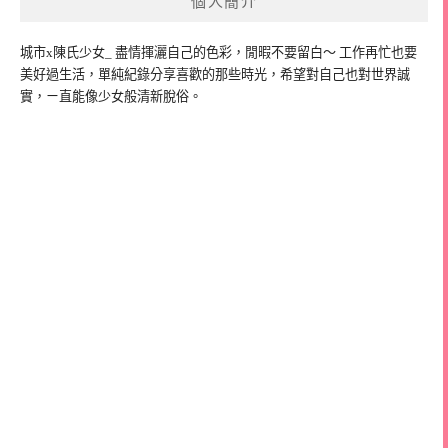
個人簡介
城市x陳氏少女_ 盡情揮灑自己的色彩，閒暇不要留白～ 工作再忙也要
美好過生活，單純紀錄分享喜歡的那些時光，希望對自己也對世界誠
實，ㄧ直能像少女般清新脫俗。