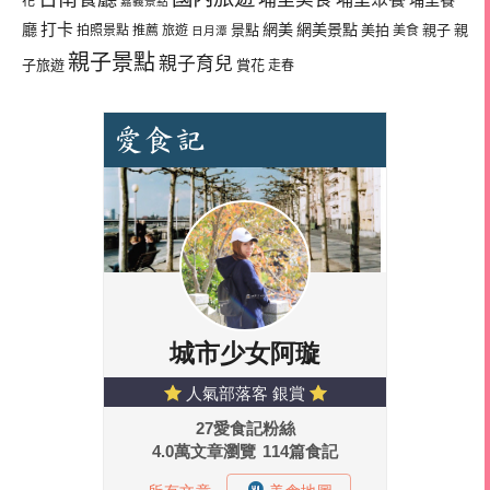
花
嘉義景點
廳
打卡
網美
網美景點
景點
美拍
親子
親
拍照景點
推薦
旅遊
美食
日月潭
親子景點
親子育兒
子旅遊
賞花
走春