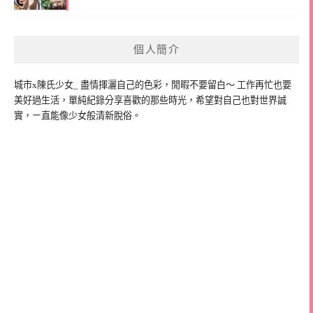
個人簡介
城市x陳氏少女_ 盡情揮灑自己的色彩，閒暇不要留白～ 工作再忙也要
美好過生活，單純紀錄分享喜歡的那些時光，希望對自己也對世界誠
實，ㄧ直能像少女般清新脫俗。