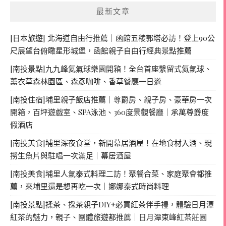
最新文章
[日本旅遊] 北海道自由行推薦｜函館五稜郭塔必訪！登上90公
尺展望台俯瞰星形城堡，函館親子自由行經典景點推薦
[南投景點]九九峰氦氣球樂園開箱！全台首座繫留式氦氣球、
薰衣草森林園區、森彥咖啡、香草餐廳一日遊
[南投住宿]埔里親子飯店推薦｜尊爵房、親子房、豪華房一次
開箱，百坪遊戲室、SPA泳池、360度景觀餐廳｜承萬尊爵度
假酒店
[南投美食]埔里深夜食堂，新開幕居酒屋！在地食材入酒、現
撈生魚片與駐唱一次滿足｜幕居酒屋
[南投美食]埔里人氣泰式料理二訪！聚餐合菜、家庭聚會都推
薦，來埔里還是想再吃一次｜娜娜泰式時尚料理
[南投景點]揉茶、採茶親子DIY+必買紅茶伴手禮，體驗日月潭
紅茶的魅力，親子、團體旅遊都推薦｜日月潭東峰紅茶莊園