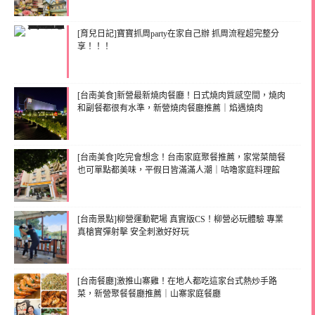
[育兒日記]寶寶抓周party在家自己辦 抓周流程超完整分
享！！！
[台南美食]新營最新燒肉餐廳！日式燒肉質感空間，燒肉
和副餐都很有水準，新營燒肉餐廳推薦｜焰遇燒肉
[台南美食]吃完會想念！台南家庭聚餐推薦，家常菜簡餐
也可單點都美味，平假日皆滿滿人潮｜咕嚕家庭料理館
[台南景點]柳營運動靶場 真實版CS！柳營必玩體驗 專業
真槍實彈射擊 安全刺激好好玩
[台南餐廳]激推山寨雞！在地人都吃這家台式熱炒手路
菜，新營聚餐餐廳推薦｜山寨家庭餐廳