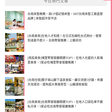
今日熱門文章
台南床墊推薦，高CP值記憶床墊，MIT台南床墊工廠直營
品牌│床墊超市安平店
[台南美食]在地人才知道！在日式包廂吃台式熱炒，營業
到凌晨不趕人，台南聚餐推薦｜上鶴茶坊
[南投美食]埔里聚餐餐廳精選TOP5，在地人也愛的人氣埔
里美食，5家必吃埔里聚會餐廳推薦！
[台南住宿]關子嶺山腳下溫泉會館，離交流道5分鐘，有露
天泡湯池，還有超大車庫房型｜山籟渡假會館
[台南美食]台南聚餐餐廳精選TOP5，在地人口袋名單不藏
私分享，5家必吃台南聚餐餐廳推薦！