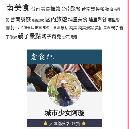
南美食
台南美食推薦
台南聚餐
台南聚餐餐廳
台南賞
國內旅遊
台南餐廳
埔里美食
埔里聚餐
埔里餐
花
嘉義景點
廳
打卡
網美
網美景點
景點
美拍
親子
親
拍照景點
推薦
旅遊
美食
日月潭
親子景點
親子育兒
子旅遊
賞花
走春