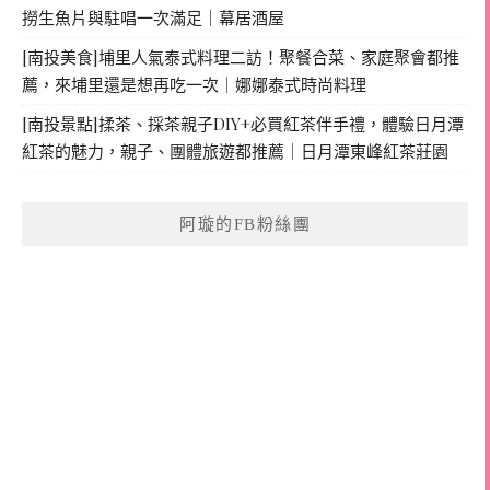
撈生魚片與駐唱一次滿足｜幕居酒屋
[南投美食]埔里人氣泰式料理二訪！聚餐合菜、家庭聚會都推
薦，來埔里還是想再吃一次｜娜娜泰式時尚料理
[南投景點]揉茶、採茶親子DIY+必買紅茶伴手禮，體驗日月潭
紅茶的魅力，親子、團體旅遊都推薦｜日月潭東峰紅茶莊園
阿璇的FB粉絲團