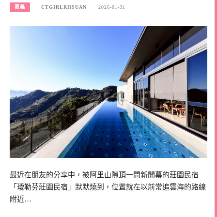
嘉義
CTGIRLRHSUAN
2026-01-31
最近在朋友的分享中，被阿里山隙頂一間新開幕的莊園民宿
「璦勒芬莊園民宿」默默燒到，位置就在以前常追雲海的路線
附近…