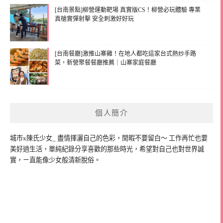
[台南景點]柳營運動靶場 真實版CS！柳營必玩體驗 專業
真槍實彈射擊 安全刺激好好玩
[台南餐廳]激推山寨雞！在地人都吃這家台式熱炒手路
菜，新營聚餐餐廳推薦｜山寨家庭餐廳
個人簡介
城市x陳氏少女_ 盡情揮灑自己的色彩，閒暇不要留白～ 工作再忙也要
美好過生活，單純紀錄分享喜歡的那些時光，希望對自己也對世界誠
實，ㄧ直能像少女般清新脫俗。