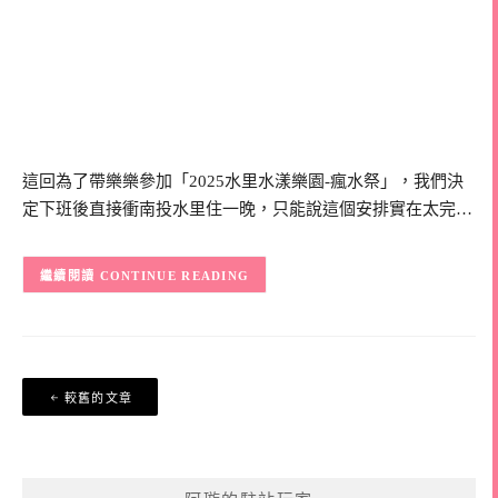
這回為了帶樂樂參加「2025水里水漾樂園-瘋水祭」，我們決
定下班後直接衝南投水里住一晚，只能說這個安排實在太完…
CONTINUE READING
文
較舊的文章
章
導
覽