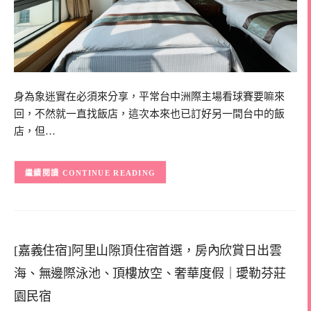
身為象迷實在必須來分享，平常台中洲際主場看球賽要嘛來
回，不然就一直找飯店，這次本來也已訂好另一間台中的飯
店，但…
CONTINUE READING
[嘉義住宿]阿里山隙頂住宿首選，房內欣賞日出雲
海、無邊際泳池、頂樓放空、奢華度假｜璦勒芬莊
園民宿