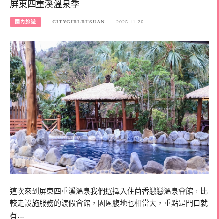
屏東四重溪溫泉季
國內旅遊
CITYGIRLRHSUAN
2025-11-26
這次來到屏東四重溪溫泉我們選擇入住茴香戀戀溫泉會館，比
較走設施服務的渡假會館，園區腹地也相當大，重點是門口就
有…