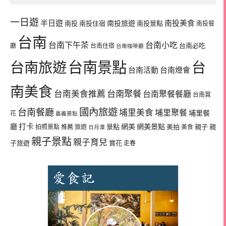
一日遊
半日遊
南投旅遊
南投美食
南投
南投住宿
南投景點
南投餐
台南
台南下午茶
台南小吃
台南必吃
廳
台南住宿
台南咖啡廳
台南景點
台南旅遊
台
台南活動
台南燈會
南美食
台南美食推薦
台南聚餐
台南聚餐餐廳
台南賞
國內旅遊
台南餐廳
埔里美食
埔里聚餐
埔里餐
花
嘉義景點
廳
打卡
網美
網美景點
景點
美拍
親子
親
拍照景點
推薦
旅遊
美食
日月潭
親子景點
親子育兒
子旅遊
賞花
走春