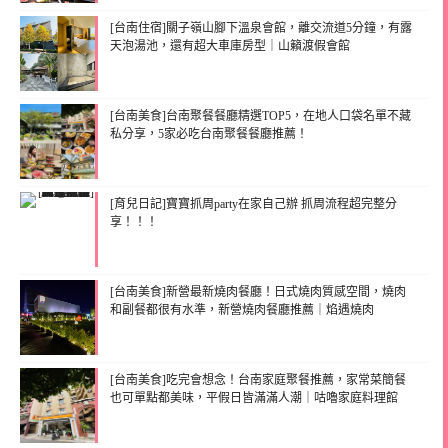
[台南住宿]關子嶺山腳下溫泉會館，離交流道5分鐘，有露
天泡湯池，還有超大車庫房型｜山籟渡假會館
[台南美食]台南聚餐餐廳精選TOP5，在地人口袋名單不藏
私分享，5家必吃台南聚餐餐廳推薦！
[育兒日記]寶寶抓周party在家自己辦 抓周流程超完整分
享！！！
[台南美食]新營最新燒肉餐廳！日式燒肉質感空間，燒肉
和副餐都很有水準，新營燒肉餐廳推薦｜焰遇燒肉
[台南美食]吃完會想念！台南家庭聚餐推薦，家常菜簡餐
也可單點都美味，平假日皆滿滿人潮｜咕嚕家庭料理館