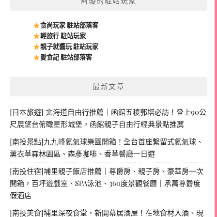
阿璇的駐站玩家
食尚玩家 駐站部落客
輕旅行 駐站玩家
親子就醬玩 駐站玩家
愛食記 駐站部落客
最新文章
[日本旅遊] 北海道自由行推薦｜函館五稜郭塔必訪！登上90公
尺展望台俯瞰星形城堡，函館親子自由行經典景點推薦
[南投景點]九九峰氦氣球樂園開箱！全台首座繫留式氦氣球、
薰衣草森林園區、森彥咖啡、香草餐廳一日遊
[南投住宿]埔里親子飯店推薦｜尊爵房、親子房、豪華房一次
開箱，百坪遊戲室、SPA泳池、360度景觀餐廳｜承萬尊爵度
假酒店
[南投美食]埔里深夜食堂，新開幕居酒屋！在地食材入酒、現