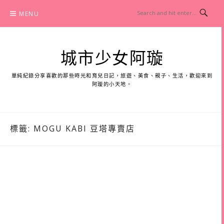
Skip
MENU
to
content
城市少女阿璇
單純紀錄分享喜歡的那些時光和育兒日記，旅遊、美食、親子、生活，歡迎來到
阿璇的小天地。
標籤:
MOGU KABI 豆塔專賣店