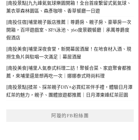
[南投景點]九九峰氦氣球樂園開箱！全台首座繫留式氦氣球、
薰衣草森林園區、森彥咖啡、香草餐廳一日遊
[南投住宿]埔里親子飯店推薦｜尊爵房、親子房、豪華房一次
開箱，百坪遊戲室、SPA泳池、360度景觀餐廳｜承萬尊爵度
假酒店
[南投美食]埔里深夜食堂，新開幕居酒屋！在地食材入酒、現
撈生魚片與駐唱一次滿足｜幕居酒屋
[南投美食]埔里人氣泰式料理二訪！聚餐合菜、家庭聚會都推
薦，來埔里還是想再吃一次｜娜娜泰式時尚料理
[南投景點]揉茶、採茶親子DIY+必買紅茶伴手禮，體驗日月潭
紅茶的魅力，親子、團體旅遊都推薦｜日月潭東峰紅茶莊園
阿璇的FB粉絲團