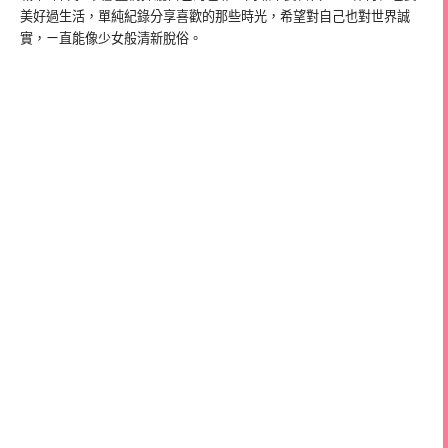
美好過生活，單純紀錄分享喜歡的那些時光，希望對自己也對世界誠
實，ㄧ直能像少女般清新脫俗。