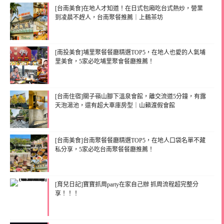
[台南美食]在地人才知道！在日式包廂吃台式熱炒，營業
到凌晨不趕人，台南聚餐推薦｜上鶴茶坊
[南投美食]埔里聚餐餐廳精選TOP5，在地人也愛的人氣埔
里美食，5家必吃埔里聚會餐廳推薦！
[台南住宿]關子嶺山腳下溫泉會館，離交流道5分鐘，有露
天泡湯池，還有超大車庫房型｜山籟渡假會館
[台南美食]台南聚餐餐廳精選TOP5，在地人口袋名單不藏
私分享，5家必吃台南聚餐餐廳推薦！
[育兒日記]寶寶抓周party在家自己辦 抓周流程超完整分
享！！！