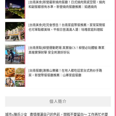
[台南美食]新營最新燒肉餐廳！日式燒肉質感空間，燒肉
和副餐都很有水準，新營燒肉餐廳推薦｜焰遇燒肉
[台南美食]吃完會想念！台南家庭聚餐推薦，家常菜簡餐
也可單點都美味，平假日皆滿滿人潮｜咕嚕家庭料理館
[台南景點]柳營運動靶場 真實版CS！柳營必玩體驗 專業
真槍實彈射擊 安全刺激好好玩
[台南餐廳]激推山寨雞！在地人都吃這家台式熱炒手路
菜，新營聚餐餐廳推薦｜山寨家庭餐廳
個人簡介
城市x陳氏少女_ 盡情揮灑自己的色彩，閒暇不要留白～ 工作再忙也要