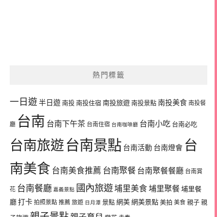
熱門標籤
一日遊
半日遊
南投旅遊
南投美食
南投
南投住宿
南投景點
南投餐
台南
台南下午茶
台南小吃
台南必吃
廳
台南住宿
台南咖啡廳
台南景點
台南旅遊
台
台南活動
台南燈會
南美食
台南美食推薦
台南聚餐
台南聚餐餐廳
台南賞
國內旅遊
台南餐廳
埔里美食
埔里聚餐
埔里餐
花
嘉義景點
廳
打卡
網美
網美景點
景點
美拍
親子
親
拍照景點
推薦
旅遊
美食
日月潭
親子景點