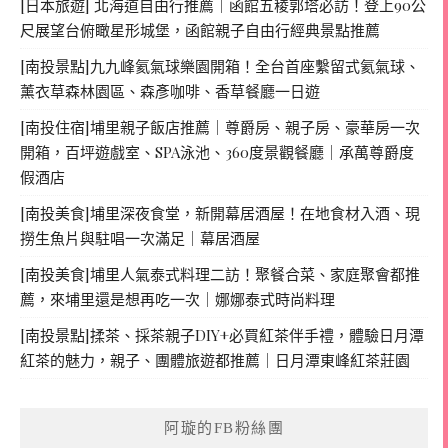
[日本旅遊] 北海道自由行推薦｜函館五稜郭塔必訪！登上90公
尺展望台俯瞰星形城堡，函館親子自由行經典景點推薦
[南投景點]九九峰氦氣球樂園開箱！全台首座繫留式氦氣球、
薰衣草森林園區、森彥咖啡、香草餐廳一日遊
[南投住宿]埔里親子飯店推薦｜尊爵房、親子房、豪華房一次
開箱，百坪遊戲室、SPA泳池、360度景觀餐廳｜承萬尊爵度
假酒店
[南投美食]埔里深夜食堂，新開幕居酒屋！在地食材入酒、現
撈生魚片與駐唱一次滿足｜幕居酒屋
[南投美食]埔里人氣泰式料理二訪！聚餐合菜、家庭聚會都推
薦，來埔里還是想再吃一次｜娜娜泰式時尚料理
[南投景點]揉茶、採茶親子DIY+必買紅茶伴手禮，體驗日月潭
紅茶的魅力，親子、團體旅遊都推薦｜日月潭東峰紅茶莊園
阿璇的FB粉絲團