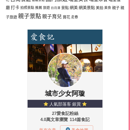
花
嘉義景點
廳
打卡
網美
網美景點
景點
美拍
親子
親
拍照景點
推薦
旅遊
美食
日月潭
親子景點
親子育兒
子旅遊
賞花
走春