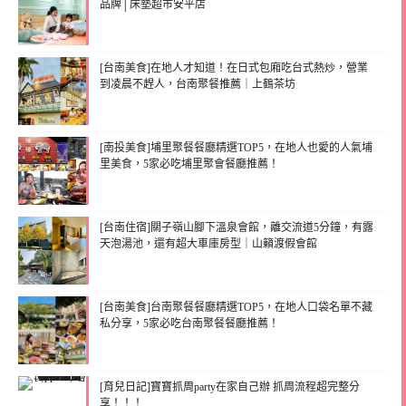
品牌│床墊超市安平店
[台南美食]在地人才知道！在日式包廂吃台式熱炒，營業
到凌晨不趕人，台南聚餐推薦｜上鶴茶坊
[南投美食]埔里聚餐餐廳精選TOP5，在地人也愛的人氣埔
里美食，5家必吃埔里聚會餐廳推薦！
[台南住宿]關子嶺山腳下溫泉會館，離交流道5分鐘，有露
天泡湯池，還有超大車庫房型｜山籟渡假會館
[台南美食]台南聚餐餐廳精選TOP5，在地人口袋名單不藏
私分享，5家必吃台南聚餐餐廳推薦！
[育兒日記]寶寶抓周party在家自己辦 抓周流程超完整分
享！！！