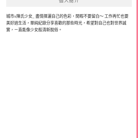
個人簡介
城市x陳氏少女_ 盡情揮灑自己的色彩，閒暇不要留白～ 工作再忙也要
美好過生活，單純紀錄分享喜歡的那些時光，希望對自己也對世界誠
實，ㄧ直能像少女般清新脫俗。