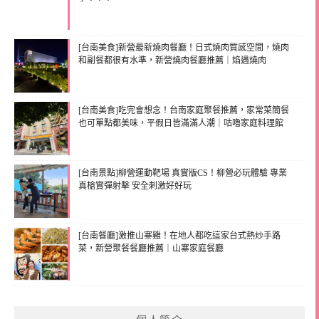
[台南美食]新營最新燒肉餐廳！日式燒肉質感空間，燒肉
和副餐都很有水準，新營燒肉餐廳推薦｜焰遇燒肉
[台南美食]吃完會想念！台南家庭聚餐推薦，家常菜簡餐
也可單點都美味，平假日皆滿滿人潮｜咕嚕家庭料理館
[台南景點]柳營運動靶場 真實版CS！柳營必玩體驗 專業
真槍實彈射擊 安全刺激好好玩
[台南餐廳]激推山寨雞！在地人都吃這家台式熱炒手路
菜，新營聚餐餐廳推薦｜山寨家庭餐廳