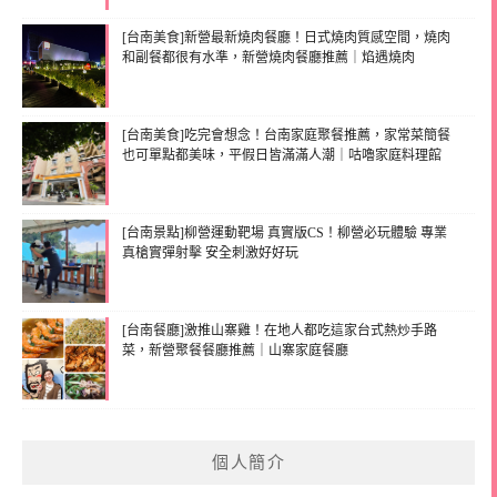
[台南美食]新營最新燒肉餐廳！日式燒肉質感空間，燒肉
和副餐都很有水準，新營燒肉餐廳推薦｜焰遇燒肉
[台南美食]吃完會想念！台南家庭聚餐推薦，家常菜簡餐
也可單點都美味，平假日皆滿滿人潮｜咕嚕家庭料理館
[台南景點]柳營運動靶場 真實版CS！柳營必玩體驗 專業
真槍實彈射擊 安全刺激好好玩
[台南餐廳]激推山寨雞！在地人都吃這家台式熱炒手路
菜，新營聚餐餐廳推薦｜山寨家庭餐廳
個人簡介