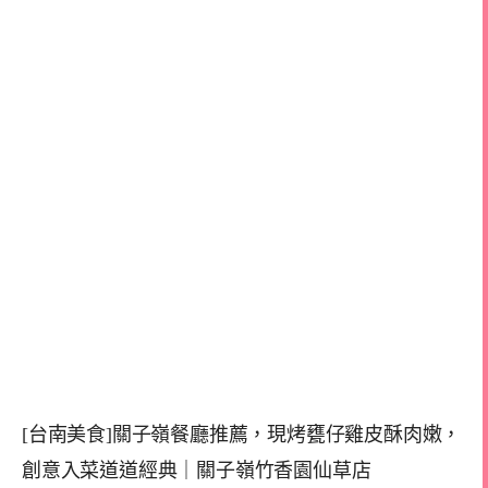
[台南美食]關子嶺餐廳推薦，現烤甕仔雞皮酥肉嫩，
創意入菜道道經典｜關子嶺竹香園仙草店