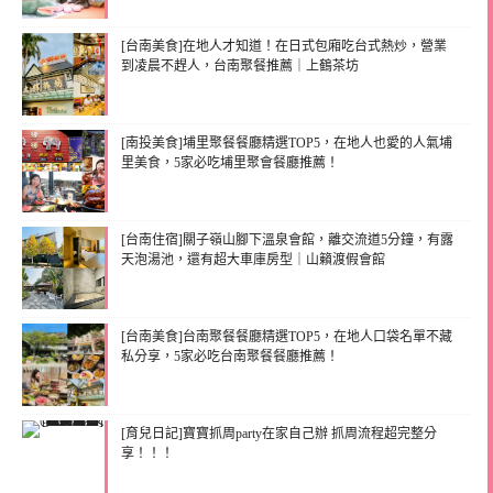
[台南美食]在地人才知道！在日式包廂吃台式熱炒，營業
到凌晨不趕人，台南聚餐推薦｜上鶴茶坊
[南投美食]埔里聚餐餐廳精選TOP5，在地人也愛的人氣埔
里美食，5家必吃埔里聚會餐廳推薦！
[台南住宿]關子嶺山腳下溫泉會館，離交流道5分鐘，有露
天泡湯池，還有超大車庫房型｜山籟渡假會館
[台南美食]台南聚餐餐廳精選TOP5，在地人口袋名單不藏
私分享，5家必吃台南聚餐餐廳推薦！
[育兒日記]寶寶抓周party在家自己辦 抓周流程超完整分
享！！！