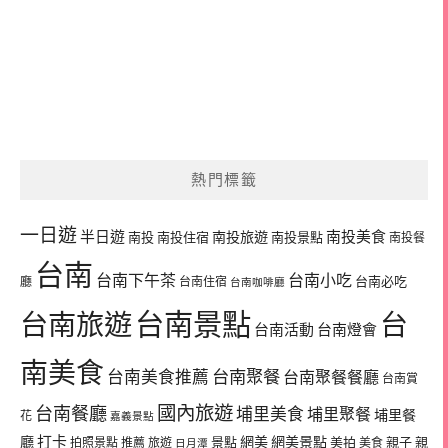
熱門標籤
一日遊
半日遊
南投旅遊
南投美食
南投
南投住宿
南投景點
南投餐
台南
台南下午茶
台南小吃
台南必吃
廳
台南住宿
台南咖啡廳
台南景點
台南旅遊
台
台南活動
台南燈會
南美食
台南美食推薦
台南聚餐
台南聚餐餐廳
台南賞
國內旅遊
台南餐廳
埔里美食
埔里聚餐
埔里餐
花
嘉義景點
廳
打卡
網美
網美景點
景點
美拍
親子
親
拍照景點
推薦
旅遊
美食
日月潭