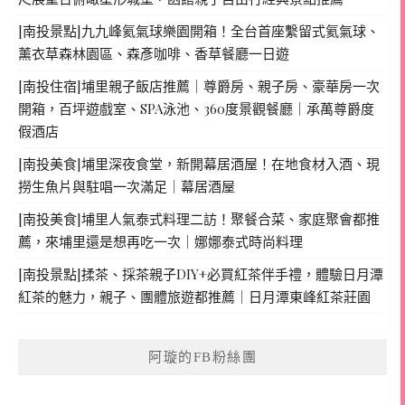
[南投景點]九九峰氦氣球樂園開箱！全台首座繫留式氦氣球、
薰衣草森林園區、森彥咖啡、香草餐廳一日遊
[南投住宿]埔里親子飯店推薦｜尊爵房、親子房、豪華房一次
開箱，百坪遊戲室、SPA泳池、360度景觀餐廳｜承萬尊爵度
假酒店
[南投美食]埔里深夜食堂，新開幕居酒屋！在地食材入酒、現
撈生魚片與駐唱一次滿足｜幕居酒屋
[南投美食]埔里人氣泰式料理二訪！聚餐合菜、家庭聚會都推
薦，來埔里還是想再吃一次｜娜娜泰式時尚料理
[南投景點]揉茶、採茶親子DIY+必買紅茶伴手禮，體驗日月潭
紅茶的魅力，親子、團體旅遊都推薦｜日月潭東峰紅茶莊園
阿璇的FB粉絲團