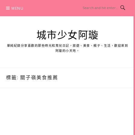
Skip
MENU
to
content
城市少女阿璇
單純紀錄分享喜歡的那些時光和育兒日記，旅遊、美食、親子、生活，歡迎來到
阿璇的小天地。
標籤:
關子嶺美食推薦