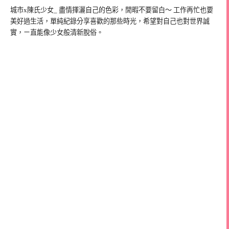
城市x陳氏少女_ 盡情揮灑自己的色彩，閒暇不要留白～ 工作再忙也要
美好過生活，單純紀錄分享喜歡的那些時光，希望對自己也對世界誠
實，ㄧ直能像少女般清新脫俗。