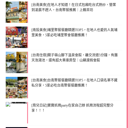
[台南美食]在地人才知道！在日式包廂吃台式熱炒，營業
到凌晨不趕人，台南聚餐推薦｜上鶴茶坊
[南投美食]埔里聚餐餐廳精選TOP5，在地人也愛的人氣埔
里美食，5家必吃埔里聚會餐廳推薦！
[台南住宿]關子嶺山腳下溫泉會館，離交流道5分鐘，有露
天泡湯池，還有超大車庫房型｜山籟渡假會館
[台南美食]台南聚餐餐廳精選TOP5，在地人口袋名單不藏
私分享，5家必吃台南聚餐餐廳推薦！
[育兒日記]寶寶抓周party在家自己辦 抓周流程超完整分
享！！！