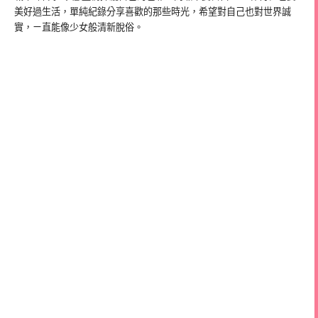
美好過生活，單純紀錄分享喜歡的那些時光，希望對自己也對世界誠
實，ㄧ直能像少女般清新脫俗。