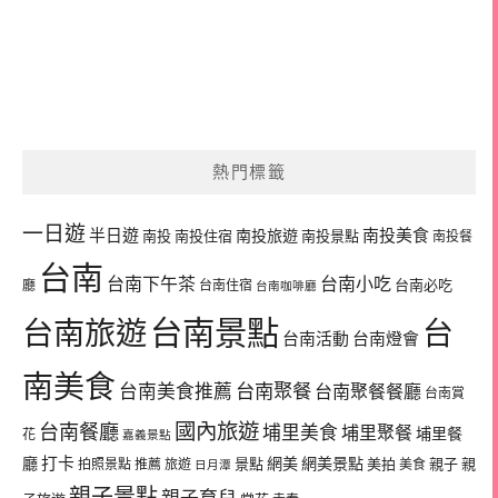
熱門標籤
一日遊
半日遊
南投旅遊
南投美食
南投
南投住宿
南投景點
南投餐
台南
台南下午茶
台南小吃
台南必吃
廳
台南住宿
台南咖啡廳
台南景點
台南旅遊
台
台南活動
台南燈會
南美食
台南美食推薦
台南聚餐
台南聚餐餐廳
台南賞
國內旅遊
台南餐廳
埔里美食
埔里聚餐
埔里餐
花
嘉義景點
廳
打卡
網美
網美景點
景點
美拍
親子
親
拍照景點
推薦
旅遊
美食
日月潭
親子景點