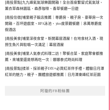
[南投景點]九九峰氦氣球樂園開箱！全台首座繫留式氦氣球、
薰衣草森林園區、森彥咖啡、香草餐廳一日遊
[南投住宿]埔里親子飯店推薦｜尊爵房、親子房、豪華房一次
開箱，百坪遊戲室、SPA泳池、360度景觀餐廳｜承萬尊爵度
假酒店
[南投美食]埔里深夜食堂，新開幕居酒屋！在地食材入酒、現
撈生魚片與駐唱一次滿足｜幕居酒屋
[南投美食]埔里人氣泰式料理二訪！聚餐合菜、家庭聚會都推
薦，來埔里還是想再吃一次｜娜娜泰式時尚料理
[南投景點]揉茶、採茶親子DIY+必買紅茶伴手禮，體驗日月潭
紅茶的魅力，親子、團體旅遊都推薦｜日月潭東峰紅茶莊園
阿璇的FB粉絲團