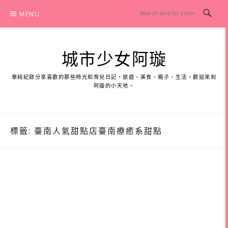
Skip
MENU
to
content
城市少女阿璇
單純紀錄分享喜歡的那些時光和育兒日記，旅遊、美食、親子、生活，歡迎來到
阿璇的小天地。
標籤:
臺南人氣甜點店臺南療癒系甜點