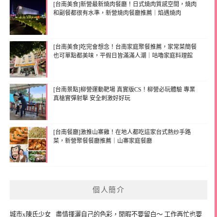
[台南美食]新營最新燒肉餐廳！日式燒肉質感空間，燒肉
和副餐都很有水準，新營燒肉餐廳推薦｜焰遇燒肉
[台南美食]吃完會想念！台南家庭聚餐推薦，家常菜簡餐
也可單點都美味，平假日皆滿滿人潮｜咕嚕家庭料理館
[台南景點]柳營運動靶場 真實版CS！柳營必玩體驗 專業
真槍實彈射擊 安全刺激好好玩
[台南餐廳]激推山寨雞！在地人都吃這家台式熱炒手路
菜，新營聚餐餐廳推薦｜山寨家庭餐廳
個人簡介
城市x陳氏少女_ 盡情揮灑自己的色彩，閒暇不要留白～ 工作再忙也要