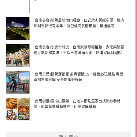
[台南美食]新營最新燒肉餐廳！日式燒肉質感空間，燒肉
和副餐都很有水準，新營燒肉餐廳推薦｜焰遇燒肉
[台南美食]吃完會想念！台南家庭聚餐推薦，家常菜簡餐
也可單點都美味，平假日皆滿滿人潮｜咕嚕家庭料理館
[台南景點]柳營運動靶場 真實版CS！柳營必玩體驗 專業
真槍實彈射擊 安全刺激好好玩
[台南餐廳]激推山寨雞！在地人都吃這家台式熱炒手路
菜，新營聚餐餐廳推薦｜山寨家庭餐廳