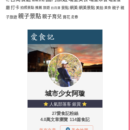
花
嘉義景點
廳
打卡
網美
網美景點
景點
美拍
親子
親
拍照景點
推薦
旅遊
美食
日月潭
親子景點
親子育兒
子旅遊
賞花
走春