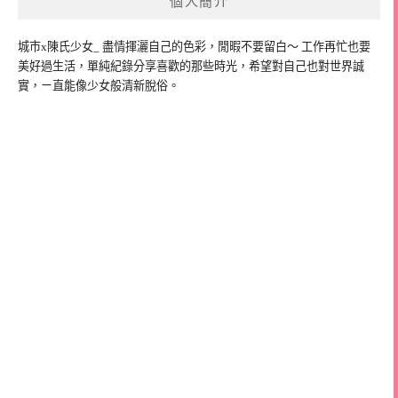
個人簡介
城市x陳氏少女_ 盡情揮灑自己的色彩，閒暇不要留白～ 工作再忙也要
美好過生活，單純紀錄分享喜歡的那些時光，希望對自己也對世界誠
實，ㄧ直能像少女般清新脫俗。