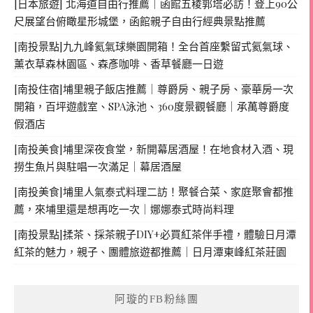
[日本旅遊] 北海道自由行推薦｜函館五稜郭塔必訪！登上90公
尺展望台俯瞰星形城堡，函館親子自由行經典景點推薦
[南投景點]九九峰氦氣球樂園開箱！全台首座繫留式氦氣球、
薰衣草森林園區、森彥咖啡、香草餐廳一日遊
[南投住宿]埔里親子飯店推薦｜尊爵房、親子房、豪華房一次
開箱，百坪遊戲室、SPA泳池、360度景觀餐廳｜承萬尊爵度
假酒店
[南投美食]埔里深夜食堂，新開幕居酒屋！在地食材入酒、現
撈生魚片與駐唱一次滿足｜幕居酒屋
[南投美食]埔里人氣泰式料理二訪！聚餐合菜、家庭聚會都推
薦，來埔里還是想再吃一次｜娜娜泰式時尚料理
[南投景點]揉茶、採茶親子DIY+必買紅茶伴手禮，體驗日月潭
紅茶的魅力，親子、團體旅遊都推薦｜日月潭東峰紅茶莊園
阿璇的FB粉絲團