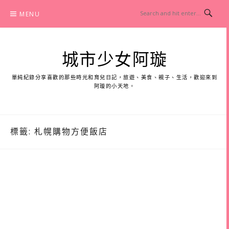
Skip
MENU
to
content
城市少女阿璇
單純紀錄分享喜歡的那些時光和育兒日記，旅遊、美食、親子、生活，歡迎來到
阿璇的小天地。
標籤:
札幌購物方便飯店