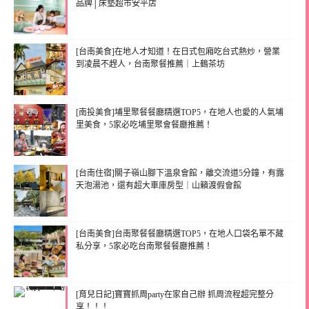
品牌│床墊超市安平店
[台南美食]在地人才知道！在日式包廂吃台式熱炒，營業
到凌晨不趕人，台南聚餐推薦｜上鶴茶坊
[南投美食]埔里聚餐餐廳精選TOP5，在地人也愛的人氣埔
里美食，5家必吃埔里聚會餐廳推薦！
[台南住宿]關子嶺山腳下溫泉會館，離交流道5分鐘，有露
天泡湯池，還有超大車庫房型｜山籟渡假會館
[台南美食]台南聚餐餐廳精選TOP5，在地人口袋名單不藏
私分享，5家必吃台南聚餐餐廳推薦！
[育兒日記]寶寶抓周party在家自己辦 抓周流程超完整分
享！！！