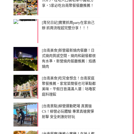
TOP5，在地人口袋名單不藏私分
享，5家必吃台南聚餐餐廳推薦！
[育兒日記]寶寶抓周party在家自己
辦 抓周流程超完整分享！！！
[台南美食]新營最新燒肉餐廳！日
式燒肉質感空間，燒肉和副餐都很
有水準，新營燒肉餐廳推薦｜焰遇
燒肉
[台南美食]吃完會想念！台南家庭
聚餐推薦，家常菜簡餐也可單點都
美味，平假日皆滿滿人潮｜咕嚕家
庭料理館
[台南景點]柳營運動靶場 真實版
CS！柳營必玩體驗 專業真槍實彈
射擊 安全刺激好好玩