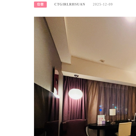
CTGIRLRHSUAN
2025-12-09
住宿