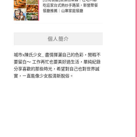
[台南餐廳]激推山寨雞！在地人都
吃這家台式熱炒手路菜，新營聚餐
餐廳推薦｜山寨家庭餐廳
個人簡介
城市x陳氏少女_ 盡情揮灑自己的色彩，閒暇不
要留白～ 工作再忙也要美好過生活，單純紀錄
分享喜歡的那些時光，希望對自己也對世界誠
實，ㄧ直能像少女般清新脫俗。