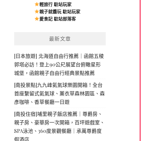
輕旅行 駐站玩家
親子就醬玩 駐站玩家
愛食記 駐站部落客
最新文章
[日本旅遊] 北海道自由行推薦｜函館五稜
郭塔必訪！登上90公尺展望台俯瞰星形
城堡，函館親子自由行經典景點推薦
[南投景點]九九峰氦氣球樂園開箱！全台
首座繫留式氦氣球、薰衣草森林園區、森
彥咖啡、香草餐廳一日遊
[南投住宿]埔里親子飯店推薦｜尊爵房、
親子房、豪華房一次開箱，百坪遊戲室、
SPA泳池、360度景觀餐廳｜承萬尊爵度
假酒店