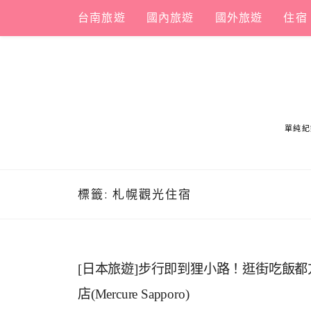
Skip
台南旅遊
國內旅遊
國外旅遊
住宿
to
content
單純紀
標籤:
札幌觀光住宿
[日本旅遊]步行即到狸小路！逛街吃飯
店(Mercure Sapporo)