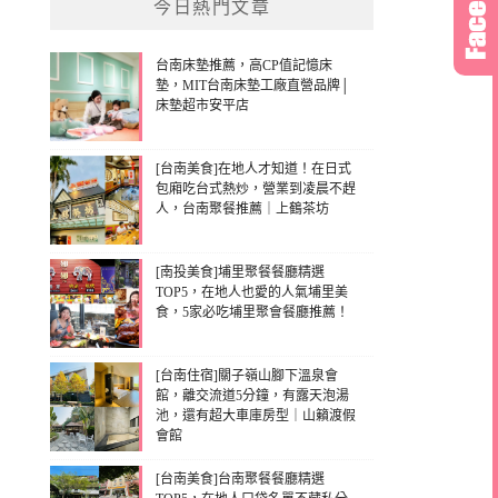
今日熱門文章
台南床墊推薦，高CP值記憶床
墊，MIT台南床墊工廠直營品牌│
床墊超市安平店
[台南美食]在地人才知道！在日式
包廂吃台式熱炒，營業到凌晨不趕
人，台南聚餐推薦｜上鶴茶坊
[南投美食]埔里聚餐餐廳精選
TOP5，在地人也愛的人氣埔里美
食，5家必吃埔里聚會餐廳推薦！
[台南住宿]關子嶺山腳下溫泉會
館，離交流道5分鐘，有露天泡湯
池，還有超大車庫房型｜山籟渡假
會館
[台南美食]台南聚餐餐廳精選