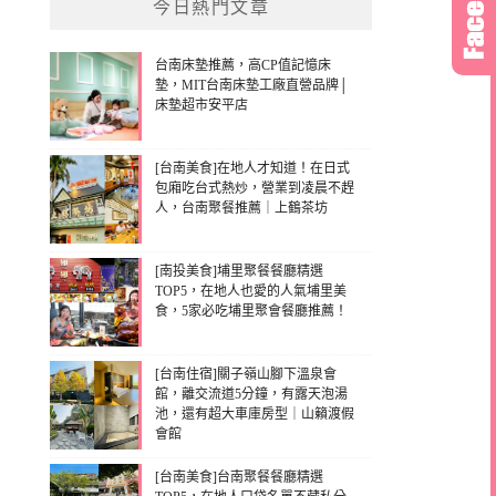
今日熱門文章
台南床墊推薦，高CP值記憶床
墊，MIT台南床墊工廠直營品牌│
床墊超市安平店
[台南美食]在地人才知道！在日式
包廂吃台式熱炒，營業到凌晨不趕
人，台南聚餐推薦｜上鶴茶坊
[南投美食]埔里聚餐餐廳精選
TOP5，在地人也愛的人氣埔里美
食，5家必吃埔里聚會餐廳推薦！
[台南住宿]關子嶺山腳下溫泉會
館，離交流道5分鐘，有露天泡湯
池，還有超大車庫房型｜山籟渡假
會館
[台南美食]台南聚餐餐廳精選