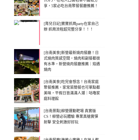
TOP5，在地人口袋名單不藏私分
享，5家必吃台南聚餐餐廳推薦！
[育兒日記]寶寶抓周party在家自己
辦 抓周流程超完整分享！！！
[台南美食]新營最新燒肉餐廳！日
式燒肉質感空間，燒肉和副餐都很
有水準，新營燒肉餐廳推薦｜焰遇
燒肉
[台南美食]吃完會想念！台南家庭
聚餐推薦，家常菜簡餐也可單點都
美味，平假日皆滿滿人潮｜咕嚕家
庭料理館
[台南景點]柳營運動靶場 真實版
CS！柳營必玩體驗 專業真槍實彈
射擊 安全刺激好好玩