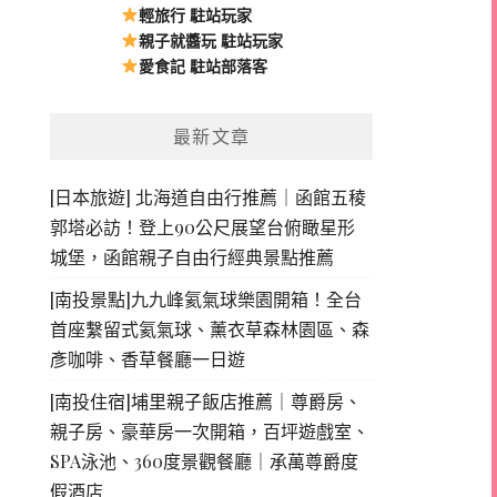
輕旅行 駐站玩家
親子就醬玩 駐站玩家
愛食記 駐站部落客
最新文章
[日本旅遊] 北海道自由行推薦｜函館五稜
郭塔必訪！登上90公尺展望台俯瞰星形
城堡，函館親子自由行經典景點推薦
[南投景點]九九峰氦氣球樂園開箱！全台
首座繫留式氦氣球、薰衣草森林園區、森
彥咖啡、香草餐廳一日遊
[南投住宿]埔里親子飯店推薦｜尊爵房、
親子房、豪華房一次開箱，百坪遊戲室、
SPA泳池、360度景觀餐廳｜承萬尊爵度
假酒店