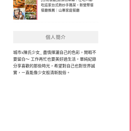
[台南餐廳]激推山寨雞！在地人都
吃這家台式熱炒手路菜，新營聚餐
餐廳推薦｜山寨家庭餐廳
個人簡介
城市x陳氏少女_ 盡情揮灑自己的色彩，閒暇不
要留白～ 工作再忙也要美好過生活，單純紀錄
分享喜歡的那些時光，希望對自己也對世界誠
實，ㄧ直能像少女般清新脫俗。