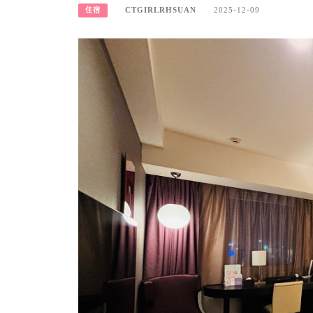
CTGIRLRHSUAN
2025-12-09
住宿