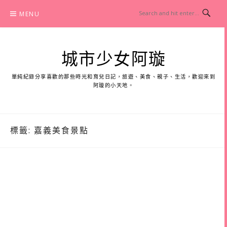
Skip
MENU
to
content
城市少女阿璇
單純紀錄分享喜歡的那些時光和育兒日記，旅遊、美食、親子、生活，歡迎來到
阿璇的小天地。
標籤:
嘉義美食景點