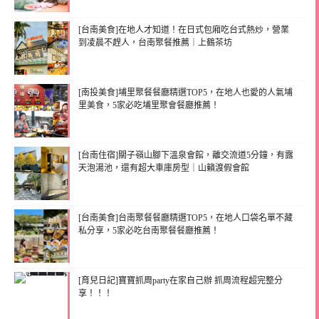
[台南美食]在地人才知道！在日式包廂吃台式熱炒，營業
到凌晨不趕人，台南聚餐推薦｜上鶴茶坊
[南投美食]埔里聚餐餐廳精選TOP5，在地人也愛的人氣埔
里美食，5家必吃埔里聚會餐廳推薦！
[台南住宿]關子嶺山腳下溫泉會館，離交流道5分鐘，有露
天泡湯池，還有超大車庫房型｜山籟渡假會館
[台南美食]台南聚餐餐廳精選TOP5，在地人口袋名單不藏
私分享，5家必吃台南聚餐餐廳推薦！
[育兒日記]寶寶抓周party在家自己辦 抓周流程超完整分
享！！！