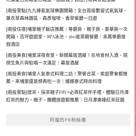
[南投景點]九九峰氦氣球樂園開箱！全台首座繫留式氦氣球、
薰衣草森林園區、森彥咖啡、香草餐廳一日遊
[南投住宿]埔里親子飯店推薦｜尊爵房、親子房、豪華房一次
開箱，百坪遊戲室、SPA泳池、360度景觀餐廳｜承萬尊爵度
假酒店
[南投美食]埔里深夜食堂，新開幕居酒屋！在地食材入酒、現
撈生魚片與駐唱一次滿足｜幕居酒屋
[南投美食]埔里人氣泰式料理二訪！聚餐合菜、家庭聚會都推
薦，來埔里還是想再吃一次｜娜娜泰式時尚料理
[南投景點]揉茶、採茶親子DIY+必買紅茶伴手禮，體驗日月潭
紅茶的魅力，親子、團體旅遊都推薦｜日月潭東峰紅茶莊園
阿璇的FB粉絲團