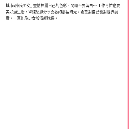
城市x陳氏少女_ 盡情揮灑自己的色彩，閒暇不要留白～ 工作再忙也要
美好過生活，單純紀錄分享喜歡的那些時光，希望對自己也對世界誠
實，ㄧ直能像少女般清新脫俗。