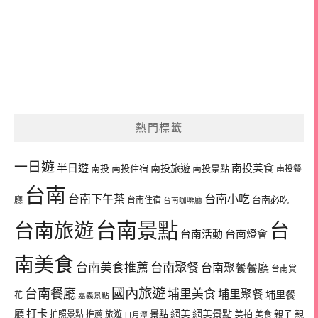
熱門標籤
一日遊
半日遊
南投旅遊
南投美食
南投
南投住宿
南投景點
南投餐
台南
台南下午茶
台南小吃
台南必吃
廳
台南住宿
台南咖啡廳
台南景點
台南旅遊
台
台南活動
台南燈會
南美食
台南美食推薦
台南聚餐
台南聚餐餐廳
台南賞
國內旅遊
台南餐廳
埔里美食
埔里聚餐
埔里餐
花
嘉義景點
廳
打卡
網美
網美景點
景點
美拍
親子
親
拍照景點
推薦
旅遊
美食
日月潭