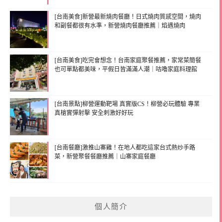
[台南美食]新營最新燒肉餐廳！日式燒肉質感空間，燒肉
和副餐都很有水準，新營燒肉餐廳推薦｜焰遇燒肉
[台南美食]吃完會想念！台南家庭聚餐推薦，家常菜簡餐
也可單點都美味，平假日皆滿滿人潮｜咕嚕家庭料理館
[台南景點]柳營運動靶場 真實版CS！柳營必玩體驗 專業
真槍實彈射擊 安全刺激好好玩
[台南餐廳]激推山寨雞！在地人都吃這家台式熱炒手路
菜，新營聚餐餐廳推薦｜山寨家庭餐廳
個人簡介