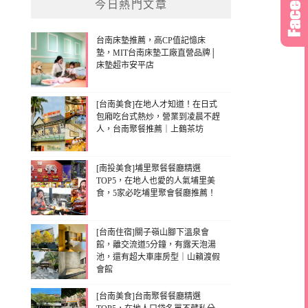
今日熱門文章
台南床墊推薦，高CP值記憶床
墊，MIT台南床墊工廠直營品牌│
床墊超市安平店
[台南美食]在地人才知道！在日式
包廂吃台式熱炒，營業到凌晨不趕
人，台南聚餐推薦｜上鶴茶坊
[南投美食]埔里聚餐餐廳精選
TOP5，在地人也愛的人氣埔里美
食，5家必吃埔里聚會餐廳推薦！
[台南住宿]關子嶺山腳下溫泉會
館，離交流道5分鐘，有露天泡湯
池，還有超大車庫房型｜山籟渡假
會館
[台南美食]台南聚餐餐廳精選