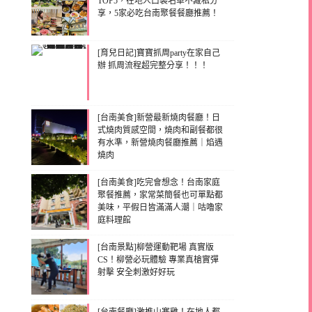
TOP5，在地人口袋名單不藏私分
享，5家必吃台南聚餐餐廳推薦！
[育兒日記]寶寶抓周party在家自己
辦 抓周流程超完整分享！！！
[台南美食]新營最新燒肉餐廳！日
式燒肉質感空間，燒肉和副餐都很
有水準，新營燒肉餐廳推薦｜焰遇
燒肉
[台南美食]吃完會想念！台南家庭
聚餐推薦，家常菜簡餐也可單點都
美味，平假日皆滿滿人潮｜咕嚕家
庭料理館
[台南景點]柳營運動靶場 真實版
CS！柳營必玩體驗 專業真槍實彈
射擊 安全刺激好好玩