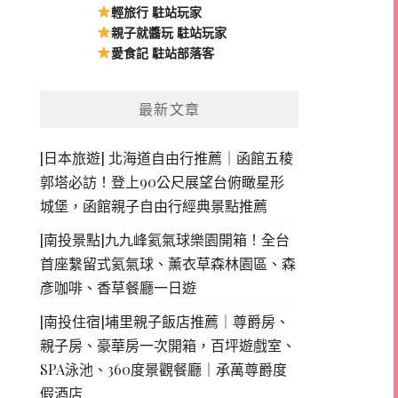
輕旅行 駐站玩家
親子就醬玩 駐站玩家
愛食記 駐站部落客
最新文章
[日本旅遊] 北海道自由行推薦｜函館五稜
郭塔必訪！登上90公尺展望台俯瞰星形
城堡，函館親子自由行經典景點推薦
[南投景點]九九峰氦氣球樂園開箱！全台
首座繫留式氦氣球、薰衣草森林園區、森
彥咖啡、香草餐廳一日遊
[南投住宿]埔里親子飯店推薦｜尊爵房、
親子房、豪華房一次開箱，百坪遊戲室、
SPA泳池、360度景觀餐廳｜承萬尊爵度
假酒店