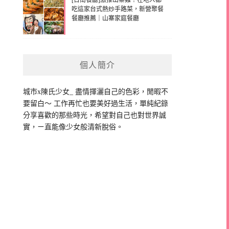
[台南餐廳]激推山寨雞！在地人都
吃這家台式熱炒手路菜，新營聚餐
餐廳推薦｜山寨家庭餐廳
個人簡介
城市x陳氏少女_ 盡情揮灑自己的色彩，閒暇不
要留白～ 工作再忙也要美好過生活，單純紀錄
分享喜歡的那些時光，希望對自己也對世界誠
實，ㄧ直能像少女般清新脫俗。