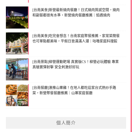
[台南美食]新營最新燒肉餐廳！日式燒肉質感空間，燒肉
和副餐都很有水準，新營燒肉餐廳推薦｜焰遇燒肉
[台南美食]吃完會想念！台南家庭聚餐推薦，家常菜簡餐
也可單點都美味，平假日皆滿滿人潮｜咕嚕家庭料理館
[台南景點]柳營運動靶場 真實版CS！柳營必玩體驗 專業
真槍實彈射擊 安全刺激好好玩
[台南餐廳]激推山寨雞！在地人都吃這家台式熱炒手路
菜，新營聚餐餐廳推薦｜山寨家庭餐廳
個人簡介