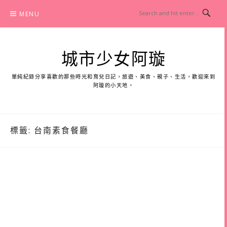
Skip
MENU
to
content
城市少女阿璇
單純紀錄分享喜歡的那些時光和育兒日記，旅遊、美食、親子、生活，歡迎來到
阿璇的小天地。
標籤:
台南素食餐廳