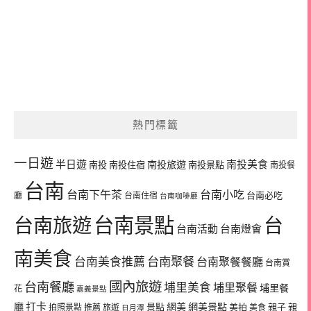
熱門標籤
一日遊
半日遊
南投旅遊
南投美食
南投
南投住宿
南投景點
南投餐
台南
台南下午茶
台南小吃
台南必吃
廳
台南住宿
台南咖啡廳
台南景點
台南旅遊
台
台南活動
台南燈會
南美食
台南美食推薦
台南聚餐
台南聚餐餐廳
台南賞
國內旅遊
台南餐廳
埔里美食
埔里聚餐
埔里餐
花
嘉義景點
廳
打卡
網美
網美景點
景點
美拍
親子
親
拍照景點
推薦
旅遊
美食
日月潭