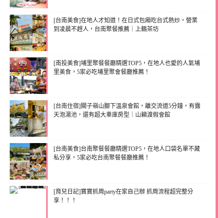
[台南美食]在地人才知道！在日式包廂吃台式熱炒，營業
到凌晨不趕人，台南聚餐推薦｜上鶴茶坊
[南投美食]埔里聚餐餐廳精選TOP5，在地人也愛的人氣埔
里美食，5家必吃埔里聚會餐廳推薦！
[台南住宿]關子嶺山腳下溫泉會館，離交流道5分鐘，有露
天泡湯池，還有超大車庫房型｜山籟渡假會館
[台南美食]台南聚餐餐廳精選TOP5，在地人口袋名單不藏
私分享，5家必吃台南聚餐餐廳推薦！
[育兒日記]寶寶抓周party在家自己辦 抓周流程超完整分
享！！！