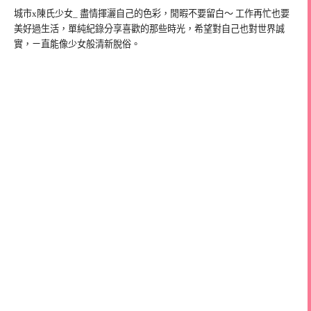
城市x陳氏少女_ 盡情揮灑自己的色彩，閒暇不要留白～ 工作再忙也要
美好過生活，單純紀錄分享喜歡的那些時光，希望對自己也對世界誠
實，ㄧ直能像少女般清新脫俗。