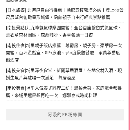
[日本旅遊] 北海道自由行推薦｜函館五稜郭塔必訪！登上90公
尺展望台俯瞰星形城堡，函館親子自由行經典景點推薦
[南投景點]九九峰氦氣球樂園開箱！全台首座繫留式氦氣球、
薰衣草森林園區、森彥咖啡、香草餐廳一日遊
[南投住宿]埔里親子飯店推薦｜尊爵房、親子房、豪華房一次
開箱，百坪遊戲室、SPA泳池、360度景觀餐廳｜承萬尊爵度
假酒店
[南投美食]埔里深夜食堂，新開幕居酒屋！在地食材入酒、現
撈生魚片與駐唱一次滿足｜幕居酒屋
[南投美食]埔里人氣泰式料理二訪！聚餐合菜、家庭聚會都推
薦，來埔里還是想再吃一次｜娜娜泰式時尚料理
阿璇的FB粉絲團