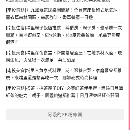
[南投景點]九九峰氦氣球樂園開箱！全台首座繫留式氦氣球、
薰衣草森林園區、森彥咖啡、香草餐廳一日遊
[南投住宿]埔里親子飯店推薦｜尊爵房、親子房、豪華房一次
開箱，百坪遊戲室、SPA泳池、360度景觀餐廳｜承萬尊爵度
假酒店
[南投美食]埔里深夜食堂，新開幕居酒屋！在地食材入酒、現
撈生魚片與駐唱一次滿足｜幕居酒屋
[南投美食]埔里人氣泰式料理二訪！聚餐合菜、家庭聚會都推
薦，來埔里還是想再吃一次｜娜娜泰式時尚料理
[南投景點]揉茶、採茶親子DIY+必買紅茶伴手禮，體驗日月潭
紅茶的魅力，親子、團體旅遊都推薦｜日月潭東峰紅茶莊園
阿璇的FB粉絲團