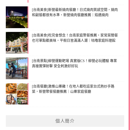
[台南美食]新營最新燒肉餐廳！日式燒肉質感空間，燒肉
和副餐都很有水準，新營燒肉餐廳推薦｜焰遇燒肉
[台南美食]吃完會想念！台南家庭聚餐推薦，家常菜簡餐
也可單點都美味，平假日皆滿滿人潮｜咕嚕家庭料理館
[台南景點]柳營運動靶場 真實版CS！柳營必玩體驗 專業
真槍實彈射擊 安全刺激好好玩
[台南餐廳]激推山寨雞！在地人都吃這家台式熱炒手路
菜，新營聚餐餐廳推薦｜山寨家庭餐廳
個人簡介