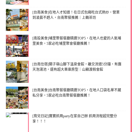
[台南美食]在地人才知道！在日式包廂吃台式熱炒，營業
到凌晨不趕人，台南聚餐推薦｜上鶴茶坊
[南投美食]埔里聚餐餐廳精選TOP5，在地人也愛的人氣埔
里美食，5家必吃埔里聚會餐廳推薦！
[台南住宿]關子嶺山腳下溫泉會館，離交流道5分鐘，有露
天泡湯池，還有超大車庫房型｜山籟渡假會館
[台南美食]台南聚餐餐廳精選TOP5，在地人口袋名單不藏
私分享，5家必吃台南聚餐餐廳推薦！
[育兒日記]寶寶抓周party在家自己辦 抓周流程超完整分
享！！！