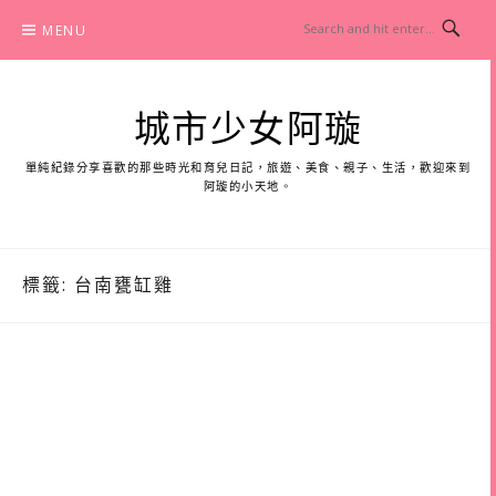
Skip
MENU
to
content
城市少女阿璇
單純紀錄分享喜歡的那些時光和育兒日記，旅遊、美食、親子、生活，歡迎來到
阿璇的小天地。
標籤:
台南甕缸雞