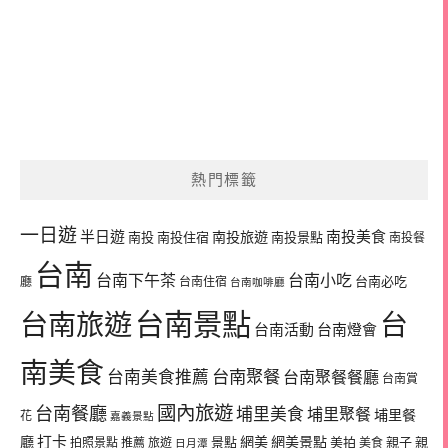
熱門標籤
一日遊
半日遊
南投旅遊
南投美食
南投
南投住宿
南投景點
南投餐
台南
台南下午茶
台南小吃
台南必吃
廳
台南住宿
台南咖啡廳
台南景點
台南旅遊
台
台南活動
台南燈會
南美食
台南美食推薦
台南聚餐
台南聚餐餐廳
台南賞
國內旅遊
台南餐廳
埔里美食
埔里聚餐
埔里餐
花
嘉義景點
廳
打卡
網美
網美景點
景點
美拍
親子
親
拍照景點
推薦
旅遊
美食
日月潭