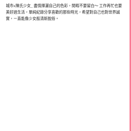
城市x陳氏少女_ 盡情揮灑自己的色彩，閒暇不要留白～ 工作再忙也要
美好過生活，單純紀錄分享喜歡的那些時光，希望對自己也對世界誠
實，ㄧ直能像少女般清新脫俗。