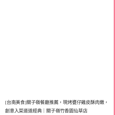
[台南美食]關子嶺餐廳推薦，現烤甕仔雞皮酥肉嫩，
創意入菜道道經典｜關子嶺竹香園仙草店