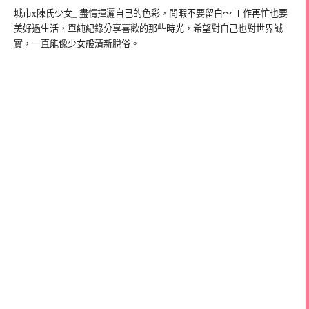
城市x陳氏少女_ 盡情揮灑自己的色彩，閒暇不要留白～ 工作再忙也要
美好過生活，單純紀錄分享喜歡的那些時光，希望對自己也對世界誠
實，ㄧ直能像少女般清新脫俗。