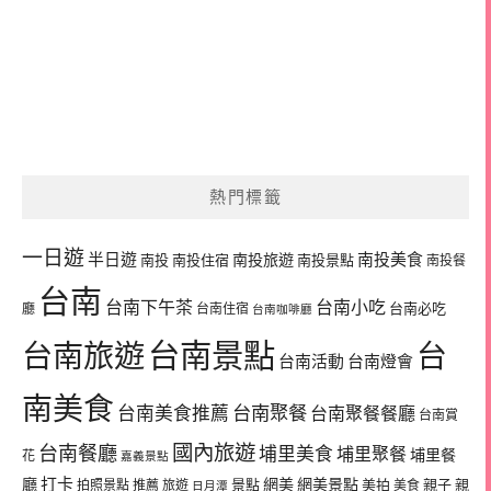
熱門標籤
一日遊
半日遊
南投旅遊
南投美食
南投
南投住宿
南投景點
南投餐
台南
台南下午茶
台南小吃
台南必吃
廳
台南住宿
台南咖啡廳
台南景點
台南旅遊
台
台南活動
台南燈會
南美食
台南美食推薦
台南聚餐
台南聚餐餐廳
台南賞
國內旅遊
台南餐廳
埔里美食
埔里聚餐
埔里餐
花
嘉義景點
廳
打卡
網美
網美景點
景點
美拍
親子
親
拍照景點
推薦
旅遊
美食
日月潭