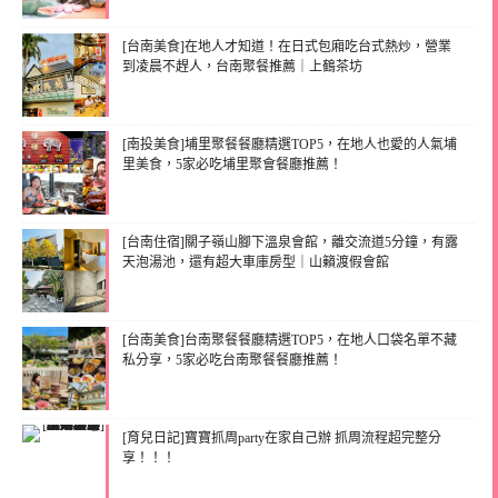
[台南美食]在地人才知道！在日式包廂吃台式熱炒，營業
到凌晨不趕人，台南聚餐推薦｜上鶴茶坊
[南投美食]埔里聚餐餐廳精選TOP5，在地人也愛的人氣埔
里美食，5家必吃埔里聚會餐廳推薦！
[台南住宿]關子嶺山腳下溫泉會館，離交流道5分鐘，有露
天泡湯池，還有超大車庫房型｜山籟渡假會館
[台南美食]台南聚餐餐廳精選TOP5，在地人口袋名單不藏
私分享，5家必吃台南聚餐餐廳推薦！
[育兒日記]寶寶抓周party在家自己辦 抓周流程超完整分
享！！！