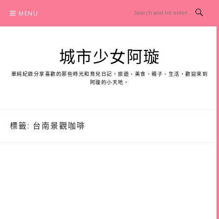
Skip
MENU
to
content
城市少女阿璇
單純紀錄分享喜歡的那些時光和育兒日記，旅遊、美食、親子、生活，歡迎來到
阿璇的小天地。
標籤:
台南景觀咖啡