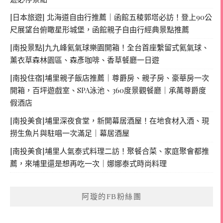
[日本旅遊] 北海道自由行推薦｜函館五稜郭塔必訪！登上90公
尺展望台俯瞰星形城堡，函館親子自由行經典景點推薦
[南投景點]九九峰氦氣球樂園開箱！全台首座繫留式氦氣球、
薰衣草森林園區、森彥咖啡、香草餐廳一日遊
[南投住宿]埔里親子飯店推薦｜尊爵房、親子房、豪華房一次
開箱，百坪遊戲室、SPA泳池、360度景觀餐廳｜承萬尊爵度
假酒店
[南投美食]埔里深夜食堂，新開幕居酒屋！在地食材入酒、現
撈生魚片與駐唱一次滿足｜幕居酒屋
[南投美食]埔里人氣泰式料理二訪！聚餐合菜、家庭聚會都推
薦，來埔里還是想再吃一次｜娜娜泰式時尚料理
阿璇的FB粉絲團