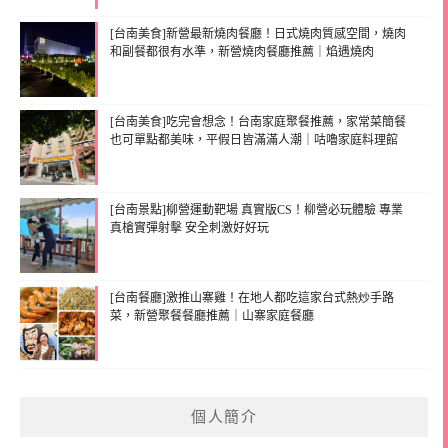
[台南美食]新營最新燒肉餐廳！日式燒肉質感空間，燒肉
和副餐都很有水準，新營燒肉餐廳推薦｜焰遇燒肉
[台南美食]吃完會想念！台南家庭聚餐推薦，家常菜簡餐
也可單點都美味，平假日皆滿滿人潮｜咕嚕家庭料理館
[台南景點]柳營運動靶場 真實版CS！柳營必玩體驗 專業
真槍實彈射擊 安全刺激好好玩
[台南餐廳]激推山寨雞！在地人都吃這家台式熱炒手路
菜，新營聚餐餐廳推薦｜山寨家庭餐廳
個人簡介